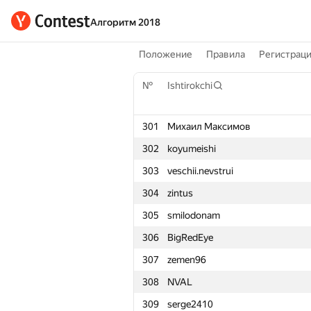
Алгоритм 2018
Положение
Правила
Регистрац
№
Ishtirokchi
301
Михаил Максимов
302
koyumeishi
303
veschii.nevstrui
304
zintus
305
smilodonam
306
BigRedEye
307
zemen96
308
NVAL
309
serge2410