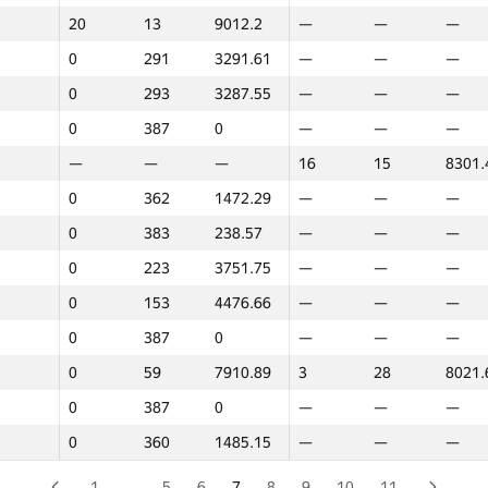
20
13
9012.2
—
—
—
0
214
3776.41
—
—
—
0
291
3291.61
—
—
—
—
—
—
22
12
8402.
0
293
3287.55
—
—
—
0
214
3776.41
—
—
—
0
387
0
—
—
—
0
387
0
—
—
—
—
—
—
16
15
8301.
0
169
4192.29
—
—
—
0
362
1472.29
—
—
—
0
267
3384.85
—
—
—
0
383
238.57
—
—
—
0
387
0
—
—
—
0
223
3751.75
—
—
—
0
209
3795.81
—
—
—
0
153
4476.66
—
—
—
0
278
3311.62
—
—
—
0
387
0
—
—
—
0
272
3320.45
—
—
—
0
59
7910.89
3
28
8021.
0
32
8569.93
—
—
—
0
387
0
—
—
—
0
138
4819.08
—
—
—
0
360
1485.15
—
—
—
0
318
2746.42
—
—
—
0
186
3832.16
—
—
—
1
…
5
6
7
8
9
10
11