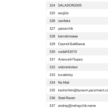
324
SALADOR2005
301
Михаил Максимов
325
exoji2e
302
koyumeishi
326
sas4eka
303
veschii.nevstrui
327
ypisarchik
304
zintus
328
barcelonaaaa
305
smilodonam
329
Сергей Байбаков
306
BigRedEye
330
voda042010
307
zemen96
331
Алексей Пырко
308
NVAL
332
sidorenkobor
309
serge2410
333
kurabtsky
310
MisterMorj
334
No Mail
311
kvk1901
335
kashichkin@lyceum.yaconnect.c
312
info@site-corp.ru
336
Steel Raven
313
Максим Зубков
337
andrey@nehaychik.name
314
iehn