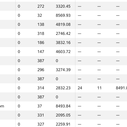
0
272
3320.45
—
—
—
0
194
3831.19
—
—
—
0
32
8569.93
—
—
—
0
62
7848.01
—
—
—
0
138
4819.08
—
—
—
0
192
3831.3
—
—
—
0
318
2746.42
—
—
—
0
285
3309.99
—
—
—
0
186
3832.16
—
—
—
0
305
3114.81
—
—
—
0
147
4603.72
—
—
—
0
387
0
—
—
—
0
387
0
—
—
—
0
373
1288.42
—
—
—
0
296
3274.39
—
—
—
50
4
9433.78
50
4
8658.
0
387
0
—
—
—
0
387
0
—
—
—
0
314
2832.23
24
11
8491.
0
72
7605.44
—
—
—
0
387
0
—
—
—
2
29
8631.96
—
—
—
om
0
37
8493.84
—
—
—
0
387
0
—
—
—
0
331
2095.05
—
—
—
0
351
1485.56
—
—
—
0
327
2259.91
—
—
—
—
—
—
11
20
8240.