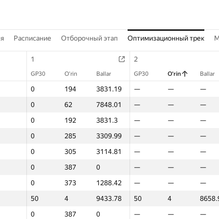
ия
Расписание
Отборочный этап
Оптимизационный трек
M
1
2
GP30
O‘rin
Ballar
GP30
O‘rin
Ballar
0
194
3831.19
—
—
—
0
62
7848.01
—
—
—
0
192
3831.3
—
—
—
0
285
3309.99
—
—
—
0
305
3114.81
—
—
—
0
387
0
—
—
—
0
373
1288.42
—
—
—
50
4
9433.78
50
4
8658.
0
387
0
—
—
—