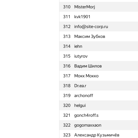
310
MisterMorj
311
kvk1901
312
info@site-corp.ru
313
Максим Зубков
314
iehn
315
iutyrov
316
Вадим Шилов
317
Мокк Мокко
318
Dr.ea.r
319
archonoff
320
helgui
321
gonch4roff.s
322
gogomaxxaon
№
Ishtirokchi
323
Александр Кузьмичёв