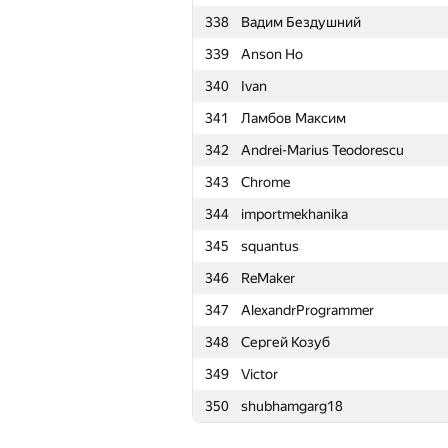
338
Вадим Бездушний
315
iutyrov
339
Anson Ho
316
Вадим Шилов
340
Ivan
317
Мокк Мокко
341
Ламбов Максим
318
Dr.ea.r
342
Andrei-Marius Teodorescu
319
archonoff
343
Chrome
320
helgui
344
importmekhanika
321
gonch4roff.s
345
squantus
322
gogomaxxaon
346
ReMaker
323
Александр Кузьмичёв
347
AlexandrProgrammer
324
SALADOR2005
348
Сергей Козуб
325
exoji2e
349
Victor
326
sas4eka
350
shubhamgarg18
327
ypisarchik
328
barcelonaaaa