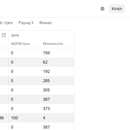
Kirish
L-трек
Раунд 3
Финал
Jami
NGP30 Sum
Minimal o‘rin
0
194
0
62
0
192
0
285
0
305
0
387
0
373
96
100
4
0
387