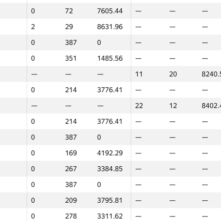
0
72
7605.44
—
—
—
2
29
8631.96
—
—
—
0
387
0
—
—
—
0
351
1485.56
—
—
—
—
—
—
11
20
8240.
0
214
3776.41
—
—
—
—
—
—
22
12
8402.
0
214
3776.41
—
—
—
0
387
0
—
—
—
0
169
4192.29
—
—
—
0
267
3384.85
—
—
—
0
387
0
—
—
—
0
209
3795.81
—
—
—
1
2
0
278
3311.62
—
—
—
GP30
O‘rin
Ballar
GP30
O‘rin
Ballar