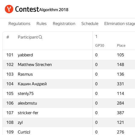
Algorithm 2018
Regulations
Rules
Registration
Schedule
Elimination stag
1
1
#
#
Participant
Participant
GP30
GP30
Place
Place
101
101
yabberd
yabberd
0
0
105
105
102
102
Matthew Strechen
Matthew Strechen
0
0
148
148
103
103
Rasmus
Rasmus
0
0
136
136
104
104
Кашин Андрей
Кашин Андрей
0
0
331
331
105
105
stenly75
stenly75
0
0
114
114
106
106
alexbmstu
alexbmstu
0
0
284
284
107
107
stricker-fer
stricker-fer
0
0
387
387
108
108
zyl
zyl
0
0
121
121
109
109
CurtizJ
CurtizJ
0
0
276
276