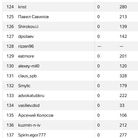
124
124
knst
knst
0
0
280
280
125
125
Павел Савилов
Павел Савилов
0
0
213
213
126
126
Shirokov.i.i
Shirokov.i.i
0
0
139
139
127
127
dpsilaev
dpsilaev
0
0
142
142
128
128
rizzen96
rizzen96
—
—
—
—
129
129
eatmore
eatmore
0
0
201
201
130
130
alexey-mil0
alexey-mil0
0
0
120
120
131
131
claus_spb
claus_spb
0
0
328
328
132
132
Smylic
Smylic
0
0
179
179
133
133
advokatubkru
advokatubkru
0
0
222
222
134
134
vasiliev.dsd
vasiliev.dsd
0
0
33
33
135
135
Арсений Колосов
Арсений Колосов
0
0
106
106
136
136
kuzmin-n-iv
kuzmin-n-iv
0
0
212
212
137
137
Spirin.egor777
Spirin.egor777
0
0
277
277