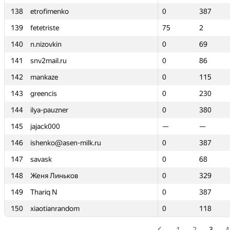
138
138
etrofimenko
etrofimenko
0
0
387
387
139
139
fetetriste
fetetriste
75
75
2
2
140
140
n.nizovkin
n.nizovkin
0
0
69
69
141
141
snv2mail.ru
snv2mail.ru
0
0
86
86
142
142
mankaze
mankaze
0
0
115
115
143
143
greencis
greencis
0
0
230
230
144
144
ilya-pauzner
ilya-pauzner
0
0
380
380
145
145
jajack000
jajack000
—
—
—
—
146
146
ishenko@asen-milk.ru
ishenko@asen-milk.ru
0
0
387
387
147
147
savask
savask
0
0
68
68
148
148
Женя Линьков
Женя Линьков
0
0
329
329
149
149
Thariq N
Thariq N
0
0
387
387
150
150
xiaotianrandom
xiaotianrandom
0
0
118
118
1
2
3
4