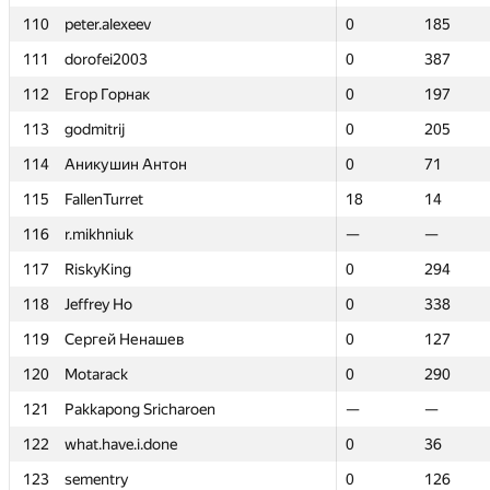
110
110
peter.alexeev
peter.alexeev
0
0
185
185
111
111
dorofei2003
dorofei2003
0
0
387
387
112
112
Егор Горнак
Егор Горнак
0
0
197
197
113
113
godmitrij
godmitrij
0
0
205
205
114
114
Аникушин Антон
Аникушин Антон
0
0
71
71
115
115
FallenTurret
FallenTurret
18
18
14
14
116
116
r.mikhniuk
r.mikhniuk
—
—
—
—
117
117
RiskyKing
RiskyKing
0
0
294
294
118
118
Jeffrey Ho
Jeffrey Ho
0
0
338
338
119
119
Сергей Ненашев
Сергей Ненашев
0
0
127
127
120
120
Motarack
Motarack
0
0
290
290
121
121
Pakkapong Sricharoen
Pakkapong Sricharoen
—
—
—
—
122
122
what.have.i.done
what.have.i.done
0
0
36
36
123
123
sementry
sementry
0
0
126
126