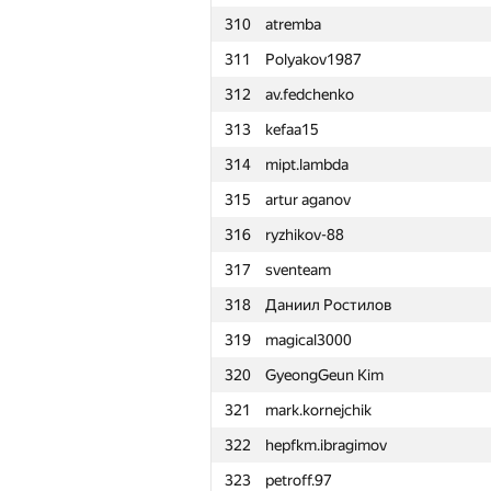
310
atremba
311
Polyakov1987
312
av.fedchenko
313
kefaa15
314
mipt.lambda
315
artur aganov
316
ryzhikov-88
317
sventeam
318
Даниил Ростилов
319
magical3000
320
GyeongGeun Kim
321
mark.kornejchik
322
hepfkm.ibragimov
№
Участник
323
petroff.97