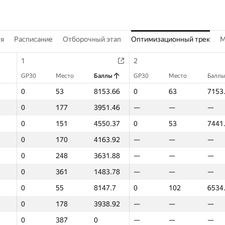
ия
Расписание
Отборочный этап
Оптимизационный трек
M
1
2
GP30
Место
Баллы
GP30
Место
Баллы
0
53
8153.66
0
63
7153
0
177
3951.46
—
—
—
0
151
4550.37
0
53
7441
0
170
4163.92
—
—
—
0
248
3631.88
—
—
—
0
361
1483.78
—
—
—
0
55
8147.7
0
102
6534
0
178
3938.92
—
—
—
0
387
0
—
—
—