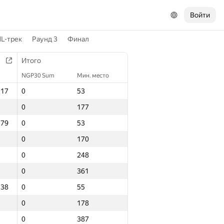
Войти
L-трек
Раунд 3
Финал
Итого
NGP30 Sum
Мин. место
.17
0
53
0
177
.79
0
53
0
170
0
248
0
361
.38
0
55
0
178
0
387