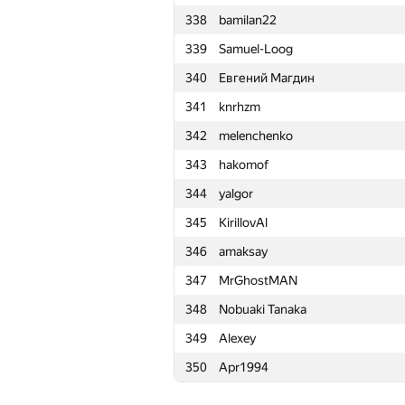
338
bamilan22
315
artur aganov
339
Samuel-Loog
316
ryzhikov-88
340
Евгений Магдин
317
sventeam
341
knrhzm
318
Даниил Ростилов
342
melenchenko
319
magical3000
343
hakomof
320
GyeongGeun Kim
344
yalgor
321
mark.kornejchik
345
KirillovAl
322
hepfkm.ibragimov
346
amaksay
323
petroff.97
347
MrGhostMAN
324
kukovski.pavel
348
Nobuaki Tanaka
325
Сергей Гончаров
349
Alexey
326
sagresash
350
Apr1994
327
a9177950
328
veinrap