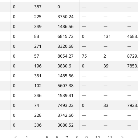
0
387
0
—
—
—
0
119
5173.36
0
105
6512
0
225
3750.24
—
—
—
0
324
2349.53
—
—
—
0
349
1486.56
—
—
—
0
241
3650.97
—
—
—
0
83
6815.72
0
131
4683
0
255
3513.72
—
—
—
0
271
3320.68
—
—
—
0
320
2656
—
—
—
0
57
8054.27
75
2
8729
0
131
4979.46
—
—
—
0
196
3830.6
0
39
7853
—
—
—
0
88
6677
0
351
1485.56
—
—
—
0
382
343.64
—
—
—
0
102
5607.38
—
—
—
—
—
—
0
72
6961
0
346
1539.41
—
—
—
0
129
5035.95
0
159
1720
0
74
7493.22
0
33
7923
0
207
3804.31
—
—
—
0
228
3742.66
—
—
—
3
28
8637.47
—
—
—
0
306
3080.52
—
—
—
0
241
3650.97
0
169
1171
0
345
1550.57
—
—
—
1
…
5
6
7
8
9
10
11