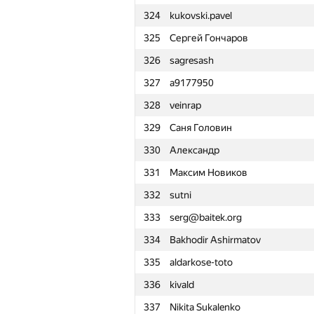
324
kukovski.pavel
301
ilye
325
Сергей Гончаров
302
Гриша Овчинников
326
sagresash
303
jfbogusz
327
a9177950
304
shop@brugos.ru
328
veinrap
305
c-programmer
329
Саня Головин
306
i.gasenko91
330
Александр
307
kniazevsk2012
331
Максим Новиков
308
wadissimo
332
sutni
309
ttorogeldi
333
serg@baitek.org
310
atremba
334
Bakhodir Ashirmatov
311
Polyakov1987
335
aldarkose-toto
312
av.fedchenko
336
kivald
313
kefaa15
337
Nikita Sukalenko
314
mipt.lambda