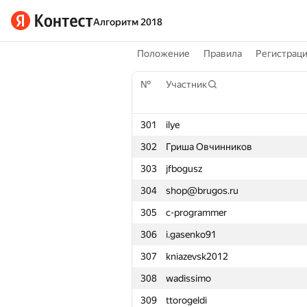
Алгоритм 2018
Положение
Правила
Регистрац
№
Участник
301
ilye
302
Гриша Овчинников
303
jfbogusz
304
shop@brugos.ru
305
c-programmer
306
i.gasenko91
307
kniazevsk2012
308
wadissimo
309
ttorogeldi