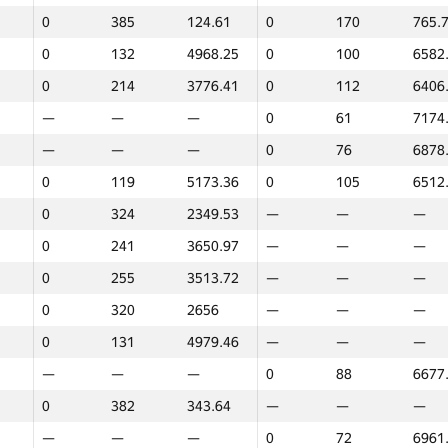
0
385
124.61
0
170
765.
0
132
4968.25
0
100
6582
0
214
3776.41
0
112
6406
—
—
—
0
61
7174
—
—
—
0
76
6878
0
119
5173.36
0
105
6512
0
324
2349.53
—
—
—
0
241
3650.97
—
—
—
0
255
3513.72
—
—
—
0
320
2656
—
—
—
0
131
4979.46
—
—
—
—
—
—
0
88
6677
0
382
343.64
—
—
—
1
2
—
—
—
0
72
6961
GP30
Место
Баллы
GP30
Место
Баллы