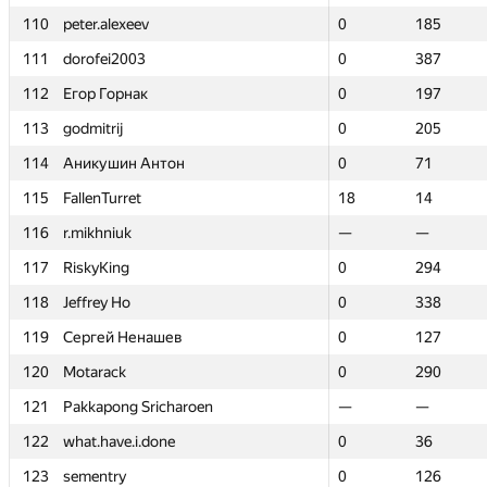
110
110
peter.alexeev
peter.alexeev
0
0
185
185
111
111
dorofei2003
dorofei2003
0
0
387
387
112
112
Егор Горнак
Егор Горнак
0
0
197
197
113
113
godmitrij
godmitrij
0
0
205
205
114
114
Аникушин Антон
Аникушин Антон
0
0
71
71
115
115
FallenTurret
FallenTurret
18
18
14
14
116
116
r.mikhniuk
r.mikhniuk
—
—
—
—
117
117
RiskyKing
RiskyKing
0
0
294
294
118
118
Jeffrey Ho
Jeffrey Ho
0
0
338
338
119
119
Сергей Ненашев
Сергей Ненашев
0
0
127
127
120
120
Motarack
Motarack
0
0
290
290
121
121
Pakkapong Sricharoen
Pakkapong Sricharoen
—
—
—
—
122
122
what.have.i.done
what.have.i.done
0
0
36
36
123
123
sementry
sementry
0
0
126
126