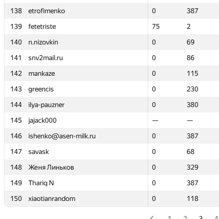
138
138
etrofimenko
etrofimenko
0
0
387
387
139
139
fetetriste
fetetriste
75
75
2
2
140
140
n.nizovkin
n.nizovkin
0
0
69
69
141
141
snv2mail.ru
snv2mail.ru
0
0
86
86
142
142
mankaze
mankaze
0
0
115
115
143
143
greencis
greencis
0
0
230
230
144
144
ilya-pauzner
ilya-pauzner
0
0
380
380
145
145
jajack000
jajack000
—
—
—
—
146
146
ishenko@asen-milk.ru
ishenko@asen-milk.ru
0
0
387
387
147
147
savask
savask
0
0
68
68
148
148
Женя Линьков
Женя Линьков
0
0
329
329
149
149
Thariq N
Thariq N
0
0
387
387
150
150
xiaotianrandom
xiaotianrandom
0
0
118
118
1
2
3
4