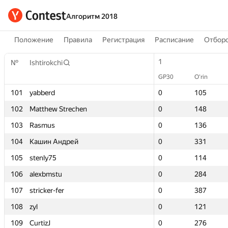
Алгоритм 2018
Положение
Правила
Регистрация
Расписание
Отборо
1
1
№
№
Ishtirokchi
Ishtirokchi
GP30
GP30
O‘rin
O‘rin
101
101
yabberd
yabberd
0
0
105
105
102
102
Matthew Strechen
Matthew Strechen
0
0
148
148
103
103
Rasmus
Rasmus
0
0
136
136
104
104
Кашин Андрей
Кашин Андрей
0
0
331
331
105
105
stenly75
stenly75
0
0
114
114
106
106
alexbmstu
alexbmstu
0
0
284
284
107
107
stricker-fer
stricker-fer
0
0
387
387
108
108
zyl
zyl
0
0
121
121
109
109
CurtizJ
CurtizJ
0
0
276
276