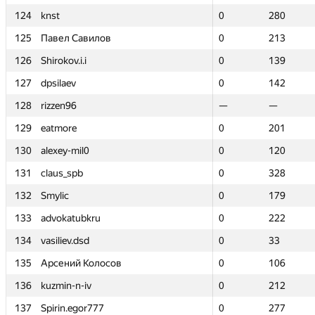
124
124
knst
knst
0
0
280
280
125
125
Павел Савилов
Павел Савилов
0
0
213
213
126
126
Shirokov.i.i
Shirokov.i.i
0
0
139
139
127
127
dpsilaev
dpsilaev
0
0
142
142
128
128
rizzen96
rizzen96
—
—
—
—
129
129
eatmore
eatmore
0
0
201
201
130
130
alexey-mil0
alexey-mil0
0
0
120
120
131
131
claus_spb
claus_spb
0
0
328
328
132
132
Smylic
Smylic
0
0
179
179
133
133
advokatubkru
advokatubkru
0
0
222
222
134
134
vasiliev.dsd
vasiliev.dsd
0
0
33
33
135
135
Арсений Колосов
Арсений Колосов
0
0
106
106
136
136
kuzmin-n-iv
kuzmin-n-iv
0
0
212
212
137
137
Spirin.egor777
Spirin.egor777
0
0
277
277