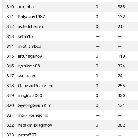
310
310
atremba
atremba
0
0
385
385
311
311
Polyakov1987
Polyakov1987
0
0
132
132
312
312
av.fedchenko
av.fedchenko
0
0
214
214
313
313
kefaa15
kefaa15
—
—
—
—
314
314
mipt.lambda
mipt.lambda
—
—
—
—
315
315
artur aganov
artur aganov
0
0
119
119
316
316
ryzhikov-88
ryzhikov-88
0
0
324
324
317
317
sventeam
sventeam
0
0
241
241
318
318
Даниил Ростилов
Даниил Ростилов
0
0
255
255
319
319
magical3000
magical3000
0
0
320
320
320
320
GyeongGeun Kim
GyeongGeun Kim
0
0
131
131
321
321
mark.kornejchik
mark.kornejchik
—
—
—
—
322
322
hepfkm.ibragimov
hepfkm.ibragimov
0
0
382
382
323
323
petroff.97
petroff.97
—
—
—
—