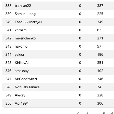
338
338
bamilan22
bamilan22
0
0
387
387
339
339
Samuel-Loog
Samuel-Loog
0
0
225
225
340
340
Евгений Магдин
Евгений Магдин
0
0
349
349
341
341
knrhzm
knrhzm
0
0
83
83
342
342
melenchenko
melenchenko
0
0
271
271
343
343
hakomof
hakomof
0
0
57
57
344
344
yalgor
yalgor
0
0
196
196
345
345
KirillovAl
KirillovAl
0
0
351
351
346
346
amaksay
amaksay
0
0
102
102
347
347
MrGhostMAN
MrGhostMAN
0
0
346
346
348
348
Nobuaki Tanaka
Nobuaki Tanaka
0
0
74
74
349
349
Alexey
Alexey
0
0
228
228
350
350
Apr1994
Apr1994
0
0
306
306
1
…
5
6