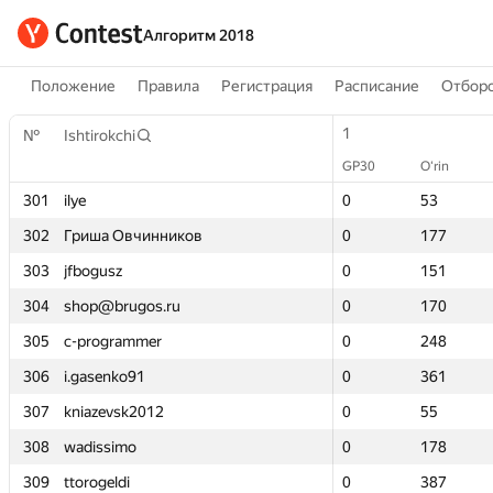
Алгоритм 2018
Положение
Правила
Регистрация
Расписание
Отборо
1
1
№
№
Ishtirokchi
Ishtirokchi
GP30
GP30
O‘rin
O‘rin
301
301
ilye
ilye
0
0
53
53
302
302
Гриша Овчинников
Гриша Овчинников
0
0
177
177
303
303
jfbogusz
jfbogusz
0
0
151
151
304
304
shop@brugos.ru
shop@brugos.ru
0
0
170
170
305
305
c-programmer
c-programmer
0
0
248
248
306
306
i.gasenko91
i.gasenko91
0
0
361
361
307
307
kniazevsk2012
kniazevsk2012
0
0
55
55
308
308
wadissimo
wadissimo
0
0
178
178
309
309
ttorogeldi
ttorogeldi
0
0
387
387