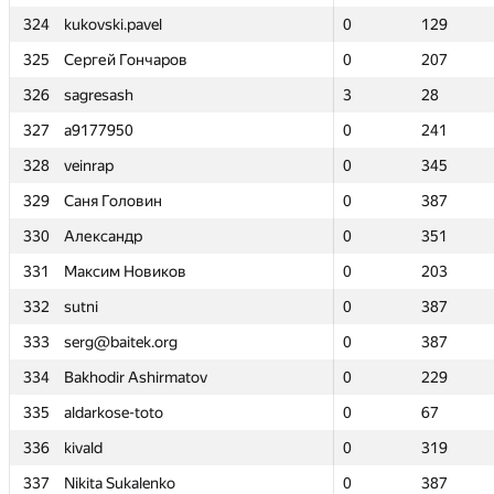
324
324
kukovski.pavel
kukovski.pavel
0
0
129
129
325
325
Сергей Гончаров
Сергей Гончаров
0
0
207
207
326
326
sagresash
sagresash
3
3
28
28
327
327
a9177950
a9177950
0
0
241
241
328
328
veinrap
veinrap
0
0
345
345
329
329
Саня Головин
Саня Головин
0
0
387
387
330
330
Александр
Александр
0
0
351
351
331
331
Максим Новиков
Максим Новиков
0
0
203
203
332
332
sutni
sutni
0
0
387
387
333
333
serg@baitek.org
serg@baitek.org
0
0
387
387
334
334
Bakhodir Ashirmatov
Bakhodir Ashirmatov
0
0
229
229
335
335
aldarkose-toto
aldarkose-toto
0
0
67
67
336
336
kivald
kivald
0
0
319
319
337
337
Nikita Sukalenko
Nikita Sukalenko
0
0
387
387