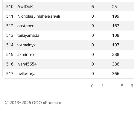
510
510
AwIDoK
AwIDoK
6
6
25
25
511
511
Nicholas Jimsheleishvili
Nicholas Jimsheleishvili
0
0
199
199
512
512
aostapec
aostapec
0
0
167
167
513
513
taikiyamada
taikiyamada
0
0
108
108
514
514
v.v.melnyk
v.v.melnyk
0
0
107
107
515
515
akmintro
akmintro
0
0
288
288
516
516
ivan45654
ivan45654
0
0
386
386
517
517
nvikv-brja
nvikv-brja
0
0
366
366
1
…
5
6
© 2013–2026 ООО «
Яндекс
»