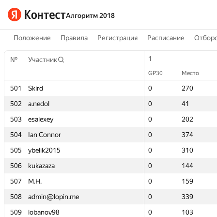
Алгоритм 2018
Положение
Правила
Регистрация
Расписание
Отборо
1
1
№
№
Участник
Участник
GP30
GP30
Место
Место
501
501
Skird
Skird
0
0
270
270
502
502
a.nedol
a.nedol
0
0
41
41
503
503
esalexey
esalexey
0
0
202
202
504
504
Ian Connor
Ian Connor
0
0
374
374
505
505
ybelik2015
ybelik2015
0
0
310
310
506
506
kukazaza
kukazaza
0
0
144
144
507
507
M.H.
M.H.
0
0
159
159
508
508
admin@lopin.me
admin@lopin.me
0
0
339
339
509
509
lobanov98
lobanov98
0
0
103
103