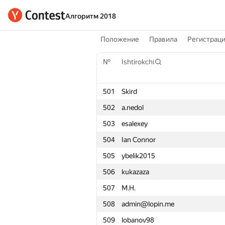
Алгоритм 2018
Положение
Правила
Регистрац
№
№
Ishtirokchi
Ishtirokchi
501
501
Skird
Skird
502
502
a.nedol
a.nedol
503
503
esalexey
esalexey
504
504
Ian Connor
Ian Connor
505
505
ybelik2015
ybelik2015
506
506
kukazaza
kukazaza
507
507
M.H.
M.H.
508
508
admin@lopin.me
admin@lopin.me
509
509
lobanov98
lobanov98