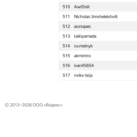
510
510
AwIDoK
AwIDoK
511
511
Nicholas Jimsheleishvili
Nicholas Jimsheleishvili
512
512
aostapec
aostapec
513
513
taikiyamada
taikiyamada
514
514
v.v.melnyk
v.v.melnyk
515
515
akmintro
akmintro
516
516
ivan45654
ivan45654
517
517
nvikv-brja
nvikv-brja
© 2013–2026 ООО «
Яндекс
»