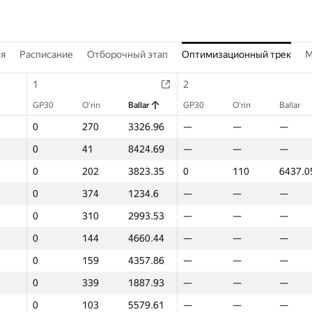
ия
Расписание
Отборочный этап
Оптимизационный трек
M
1
1
2
2
GP30
GP30
O‘rin
O‘rin
Ballar
Ballar
GP30
GP30
O‘rin
O‘rin
Ballar
Ballar
0
0
270
270
3326.96
3326.96
—
—
—
—
—
—
0
0
41
41
8424.69
8424.69
—
—
—
—
—
—
0
0
202
202
3823.35
3823.35
0
0
110
110
6437.0
6437.0
0
0
374
374
1234.6
1234.6
—
—
—
—
—
—
0
0
310
310
2993.53
2993.53
—
—
—
—
—
—
0
0
144
144
4660.44
4660.44
—
—
—
—
—
—
0
0
159
159
4357.86
4357.86
—
—
—
—
—
—
0
0
339
339
1887.93
1887.93
—
—
—
—
—
—
0
0
103
103
5579.61
5579.61
—
—
—
—
—
—