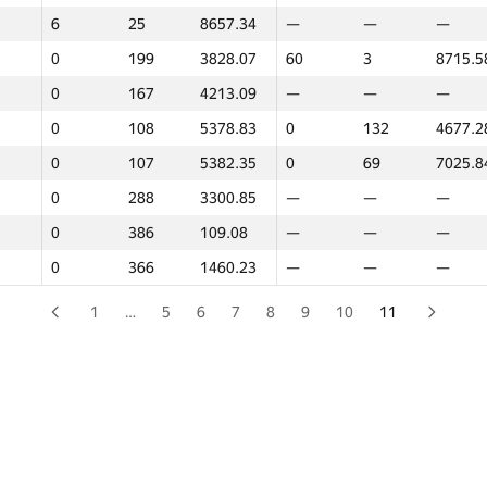
6
6
25
25
8657.34
8657.34
—
—
—
—
—
—
0
0
199
199
3828.07
3828.07
60
60
3
3
8715.5
8715.5
0
0
167
167
4213.09
4213.09
—
—
—
—
—
—
0
0
108
108
5378.83
5378.83
0
0
132
132
4677.2
4677.2
0
0
107
107
5382.35
5382.35
0
0
69
69
7025.8
7025.8
0
0
288
288
3300.85
3300.85
—
—
—
—
—
—
0
0
386
386
109.08
109.08
—
—
—
—
—
—
0
0
366
366
1460.23
1460.23
—
—
—
—
—
—
1
…
5
6
7
8
9
10
11