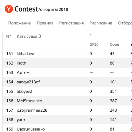
Алгоритм 2018
Положение
Правила
Регистрация
Расписание
Отборо
1
1
№
№
Қатысушы
Қатысушы
GP30
GP30
Орын
Орын
151
151
kkhadaev
kkhadaev
0
0
43
43
152
152
irioth
irioth
0
0
80
80
153
153
Артём
Артём
—
—
—
—
154
154
sadqw213df
sadqw213df
0
0
101
101
155
155
aboyev2
aboyev2
0
0
351
351
156
156
MMStatsenko
MMStatsenko
0
0
387
387
157
157
p.rogrammer228
p.rogrammer228
0
0
243
243
158
158
yarrr
yarrr
0
0
141
141
159
159
Uadrugusserko
Uadrugusserko
0
0
81
81