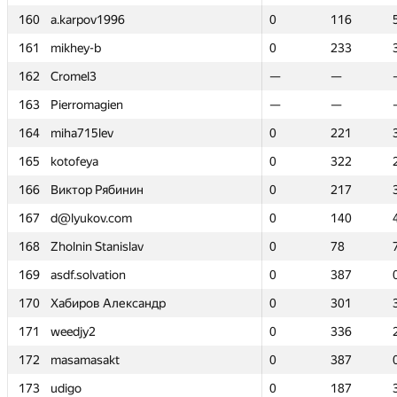
160
160
a.karpov1996
a.karpov1996
0
0
116
116
161
161
mikhey-b
mikhey-b
0
0
233
233
162
162
Cromel3
Cromel3
—
—
—
—
163
163
Pierromagien
Pierromagien
—
—
—
—
164
164
miha715lev
miha715lev
0
0
221
221
165
165
kotofeya
kotofeya
0
0
322
322
166
166
Виктор Рябинин
Виктор Рябинин
0
0
217
217
167
167
d@lyukov.com
d@lyukov.com
0
0
140
140
168
168
Zholnin Stanislav
Zholnin Stanislav
0
0
78
78
169
169
asdf.solvation
asdf.solvation
0
0
387
387
170
170
Хабиров Александр
Хабиров Александр
0
0
301
301
171
171
weedjy2
weedjy2
0
0
336
336
172
172
masamasakt
masamasakt
0
0
387
387
173
173
udigo
udigo
0
0
187
187