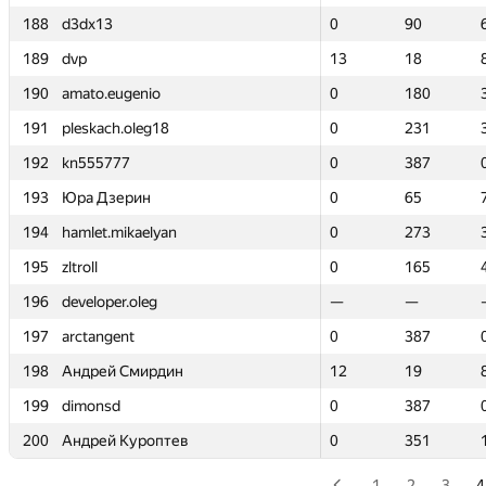
188
188
d3dx13
d3dx13
0
0
90
90
189
189
dvp
dvp
13
13
18
18
190
190
amato.eugenio
amato.eugenio
0
0
180
180
191
191
pleskach.oleg18
pleskach.oleg18
0
0
231
231
192
192
kn555777
kn555777
0
0
387
387
193
193
Юра Дзерин
Юра Дзерин
0
0
65
65
194
194
hamlet.mikaelyan
hamlet.mikaelyan
0
0
273
273
195
195
zltroll
zltroll
0
0
165
165
196
196
developer.oleg
developer.oleg
—
—
—
—
197
197
arctangent
arctangent
0
0
387
387
198
198
Андрей Смирдин
Андрей Смирдин
12
12
19
19
199
199
dimonsd
dimonsd
0
0
387
387
200
200
Андрей Куроптев
Андрей Куроптев
0
0
351
351
1
2
3
4