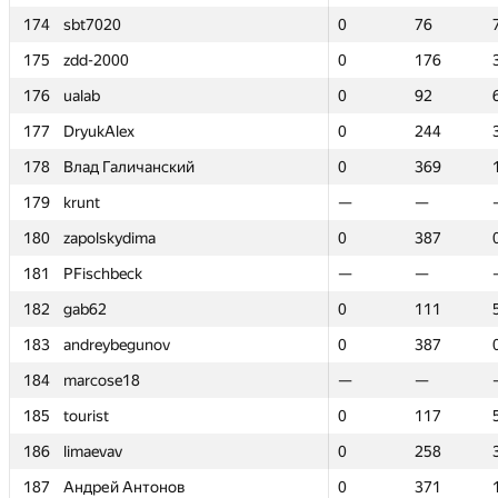
174
174
sbt7020
sbt7020
0
0
76
76
175
175
zdd-2000
zdd-2000
0
0
176
176
176
176
ualab
ualab
0
0
92
92
177
177
DryukAlex
DryukAlex
0
0
244
244
178
178
Влад Галичанский
Влад Галичанский
0
0
369
369
179
179
krunt
krunt
—
—
—
—
180
180
zapolskydima
zapolskydima
0
0
387
387
181
181
PFischbeck
PFischbeck
—
—
—
—
182
182
gab62
gab62
0
0
111
111
183
183
andreybegunov
andreybegunov
0
0
387
387
184
184
marcose18
marcose18
—
—
—
—
185
185
tourist
tourist
0
0
117
117
186
186
limaevav
limaevav
0
0
258
258
187
187
Андрей Антонов
Андрей Антонов
0
0
371
371