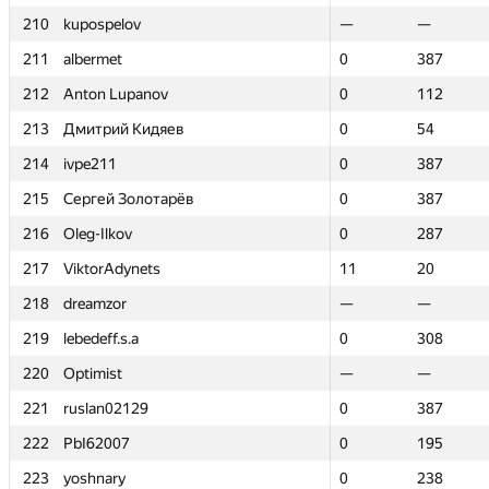
210
210
kupospelov
kupospelov
—
—
—
—
211
211
albermet
albermet
0
0
387
387
212
212
Anton Lupanov
Anton Lupanov
0
0
112
112
213
213
Дмитрий Кидяев
Дмитрий Кидяев
0
0
54
54
214
214
ivpe211
ivpe211
0
0
387
387
215
215
Сергей Золотарёв
Сергей Золотарёв
0
0
387
387
216
216
Oleg-Ilkov
Oleg-Ilkov
0
0
287
287
217
217
ViktorAdynets
ViktorAdynets
11
11
20
20
218
218
dreamzor
dreamzor
—
—
—
—
219
219
lebedeff.s.a
lebedeff.s.a
0
0
308
308
220
220
Optimist
Optimist
—
—
—
—
221
221
ruslan02129
ruslan02129
0
0
387
387
222
222
PbI62007
PbI62007
0
0
195
195
223
223
yoshnary
yoshnary
0
0
238
238