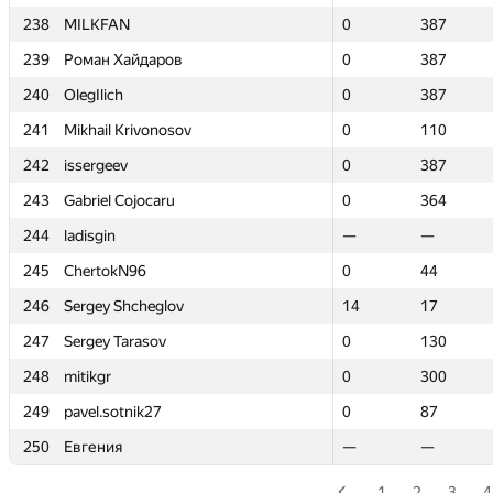
238
238
MILKFAN
MILKFAN
0
0
387
387
239
239
Роман Хайдаров
Роман Хайдаров
0
0
387
387
240
240
OlegIlich
OlegIlich
0
0
387
387
241
241
Mikhail Krivonosov
Mikhail Krivonosov
0
0
110
110
242
242
issergeev
issergeev
0
0
387
387
243
243
Gabriel Cojocaru
Gabriel Cojocaru
0
0
364
364
244
244
ladisgin
ladisgin
—
—
—
—
245
245
ChertokN96
ChertokN96
0
0
44
44
246
246
Sergey Shcheglov
Sergey Shcheglov
14
14
17
17
247
247
Sergey Tarasov
Sergey Tarasov
0
0
130
130
248
248
mitikgr
mitikgr
0
0
300
300
249
249
pavel.sotnik27
pavel.sotnik27
0
0
87
87
250
250
Евгения
Евгения
—
—
—
—
1
2
3
4