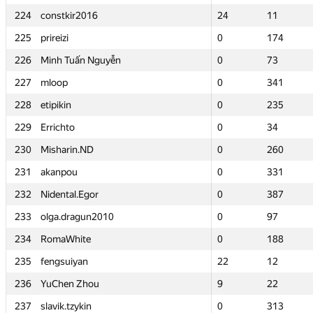
224
224
constkir2016
constkir2016
24
24
11
11
225
225
prireizi
prireizi
0
0
174
174
226
226
Minh Tuấn Nguyễn
Minh Tuấn Nguyễn
0
0
73
73
227
227
mloop
mloop
0
0
341
341
228
228
etipikin
etipikin
0
0
235
235
229
229
Errichto
Errichto
0
0
34
34
230
230
Misharin.ND
Misharin.ND
0
0
260
260
231
231
akanpou
akanpou
0
0
331
331
232
232
Nidental.Egor
Nidental.Egor
0
0
387
387
233
233
olga.dragun2010
olga.dragun2010
0
0
97
97
234
234
RomaWhite
RomaWhite
0
0
188
188
235
235
fengsuiyan
fengsuiyan
22
22
12
12
236
236
YuChen Zhou
YuChen Zhou
9
9
22
22
237
237
slavik.tzykin
slavik.tzykin
0
0
313
313