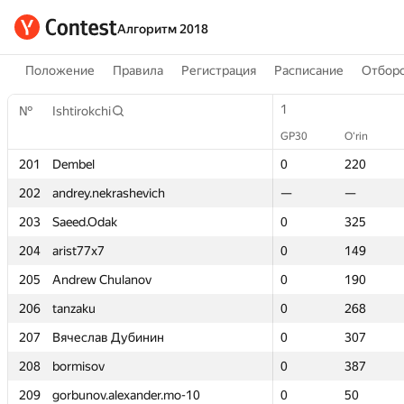
Алгоритм 2018
Положение
Правила
Регистрация
Расписание
Отборо
1
1
№
№
Ishtirokchi
Ishtirokchi
GP30
GP30
O‘rin
O‘rin
201
201
Dembel
Dembel
0
0
220
220
202
202
andrey.nekrashevich
andrey.nekrashevich
—
—
—
—
203
203
Saeed.Odak
Saeed.Odak
0
0
325
325
204
204
arist77x7
arist77x7
0
0
149
149
205
205
Andrew Chulanov
Andrew Chulanov
0
0
190
190
206
206
tanzaku
tanzaku
0
0
268
268
207
207
Вячеслав Дубинин
Вячеслав Дубинин
0
0
307
307
208
208
bormisov
bormisov
0
0
387
387
209
209
gorbunov.alexander.mo-10
gorbunov.alexander.mo-10
0
0
50
50