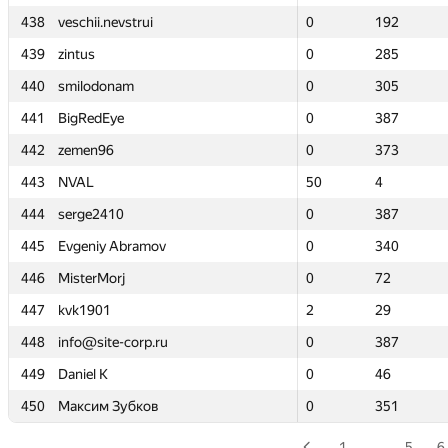
438
438
veschii.nevstrui
veschii.nevstrui
0
0
192
192
439
439
zintus
zintus
0
0
285
285
440
440
smilodonam
smilodonam
0
0
305
305
441
441
BigRedEye
BigRedEye
0
0
387
387
442
442
zemen96
zemen96
0
0
373
373
443
443
NVAL
NVAL
50
50
4
4
444
444
serge2410
serge2410
0
0
387
387
445
445
Evgeniy Abramov
Evgeniy Abramov
0
0
340
340
446
446
MisterMorj
MisterMorj
0
0
72
72
447
447
kvk1901
kvk1901
2
2
29
29
448
448
info@site-corp.ru
info@site-corp.ru
0
0
387
387
449
449
Daniel K
Daniel K
0
0
46
46
450
450
Максим Зубков
Максим Зубков
0
0
351
351
1
…
5
6