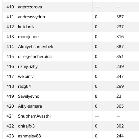
410
410
agprozorova
agprozorova
—
—
—
—
411
411
andreasvydrin
andreasvydrin
0
0
387
387
412
412
kutdanila
kutdanila
0
0
237
237
413
413
morojenoe
morojenoe
0
0
316
316
414
414
Akniyet.sarsenbek
Akniyet.sarsenbek
0
0
387
387
415
415
o.l.e.g-shcherbina
o.l.e.g-shcherbina
0
0
351
351
416
416
rizhiy.rizhy
rizhiy.rizhy
0
0
239
239
417
417
weibinlv
weibinlv
0
0
347
347
418
418
razg84
razg84
0
0
299
299
419
419
Savelyevno
Savelyevno
8
8
23
23
420
420
Alky-samara
Alky-samara
0
0
365
365
421
421
ShubhamAvasthi
ShubhamAvasthi
—
—
—
—
422
422
dhirajfx3
dhirajfx3
0
0
302
302
423
423
ashmelev88
ashmelev88
0
0
244
244