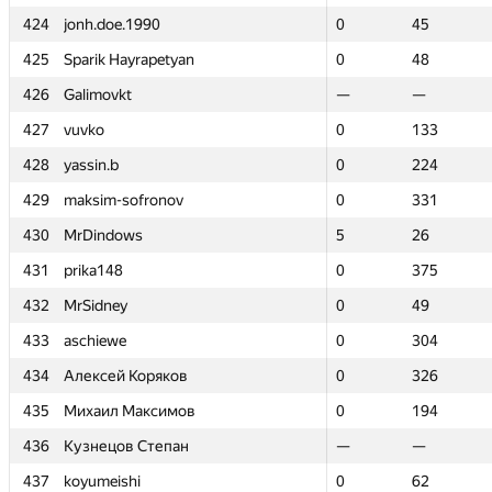
424
424
jonh.doe.1990
jonh.doe.1990
0
0
45
45
425
425
Sparik Hayrapetyan
Sparik Hayrapetyan
0
0
48
48
426
426
Galimovkt
Galimovkt
—
—
—
—
427
427
vuvko
vuvko
0
0
133
133
428
428
yassin.b
yassin.b
0
0
224
224
429
429
maksim-sofronov
maksim-sofronov
0
0
331
331
430
430
MrDindows
MrDindows
5
5
26
26
431
431
prika148
prika148
0
0
375
375
432
432
MrSidney
MrSidney
0
0
49
49
433
433
aschiewe
aschiewe
0
0
304
304
434
434
Алексей Коряков
Алексей Коряков
0
0
326
326
435
435
Михаил Максимов
Михаил Максимов
0
0
194
194
436
436
Кузнецов Степан
Кузнецов Степан
—
—
—
—
437
437
koyumeishi
koyumeishi
0
0
62
62