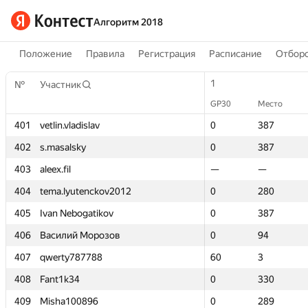
Алгоритм 2018
Положение
Правила
Регистрация
Расписание
Отборо
1
1
№
№
Участник
Участник
GP30
GP30
Место
Место
401
401
vetlin.vladislav
vetlin.vladislav
0
0
387
387
402
402
s.masalsky
s.masalsky
0
0
387
387
403
403
aleex.fil
aleex.fil
—
—
—
—
404
404
tema.lyutenckov2012
tema.lyutenckov2012
0
0
280
280
405
405
Ivan Nebogatikov
Ivan Nebogatikov
0
0
387
387
406
406
Василий Морозов
Василий Морозов
0
0
94
94
407
407
qwerty787788
qwerty787788
60
60
3
3
408
408
Fant1k34
Fant1k34
0
0
330
330
409
409
Misha100896
Misha100896
0
0
289
289