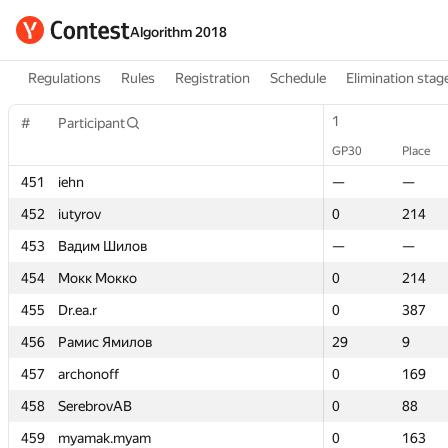
Algorithm 2018
Regulations
Rules
Registration
Schedule
Elimination stag
1
1
#
#
Participant
Participant
GP30
GP30
Place
Place
451
451
iehn
iehn
—
—
—
—
452
452
iutyrov
iutyrov
0
0
214
214
453
453
Вадим Шилов
Вадим Шилов
—
—
—
—
454
454
Мокк Мокко
Мокк Мокко
0
0
214
214
455
455
Dr.ea.r
Dr.ea.r
0
0
387
387
456
456
Рамис Ямилов
Рамис Ямилов
29
29
9
9
457
457
archonoff
archonoff
0
0
169
169
458
458
SerebrovAB
SerebrovAB
0
0
88
88
459
459
myamak.myam
myamak.myam
0
0
163
163