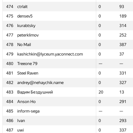
474
474
ctrlalt
ctrlalt
0
0
93
93
475
475
densev5
densev5
0
0
189
189
476
476
kurabtsky
kurabtsky
0
0
314
314
477
477
peterklimov
peterklimov
0
0
252
252
478
478
No Mail
No Mail
0
0
387
387
479
479
kashichkin@lyceum.yaconnect.com
kashichkin@lyceum.yaconnect.com
0
0
37
37
480
480
Treeone 79
Treeone 79
—
—
—
—
481
481
Steel Raven
Steel Raven
0
0
331
331
482
482
andrey@nehaychik.name
andrey@nehaychik.name
0
0
327
327
483
483
Вадим Бездушний
Вадим Бездушний
20
20
13
13
484
484
Anson Ho
Anson Ho
0
0
291
291
485
485
inform-sega
inform-sega
—
—
—
—
486
486
Ivan
Ivan
0
0
293
293
487
487
uwi
uwi
0
0
337
337