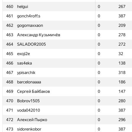
460
460
helgui
helgui
0
0
267
267
461
461
gonch4roff.s
gonch4roff.s
0
0
387
387
462
462
gogomaxxaon
gogomaxxaon
0
0
209
209
463
463
Александр Кузьмичёв
Александр Кузьмичёв
0
0
278
278
464
464
SALADOR2005
SALADOR2005
0
0
272
272
465
465
exoji2e
exoji2e
0
0
32
32
466
466
sas4eka
sas4eka
0
0
138
138
467
467
ypisarchik
ypisarchik
0
0
318
318
468
468
barcelonaaaa
barcelonaaaa
0
0
186
186
469
469
Сергей Байбаков
Сергей Байбаков
0
0
147
147
470
470
Bobrov1505
Bobrov1505
0
0
280
280
471
471
voda042010
voda042010
0
0
387
387
472
472
Алексей Пырко
Алексей Пырко
0
0
296
296
473
473
sidorenkobor
sidorenkobor
0
0
387
387