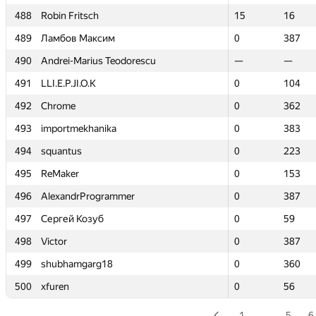
488
488
Robin Fritsch
Robin Fritsch
15
15
16
16
489
489
Ламбов Максим
Ламбов Максим
0
0
387
387
490
490
Andrei-Marius Teodorescu
Andrei-Marius Teodorescu
—
—
—
—
491
491
LLI.E.P.JI.O.K
LLI.E.P.JI.O.K
0
0
104
104
492
492
Chrome
Chrome
0
0
362
362
493
493
importmekhanika
importmekhanika
0
0
383
383
494
494
squantus
squantus
0
0
223
223
495
495
ReMaker
ReMaker
0
0
153
153
496
496
AlexandrProgrammer
AlexandrProgrammer
0
0
387
387
497
497
Сергей Козуб
Сергей Козуб
0
0
59
59
498
498
Victor
Victor
0
0
387
387
499
499
shubhamgarg18
shubhamgarg18
0
0
360
360
500
500
xfuren
xfuren
0
0
56
56
1
…
5
6