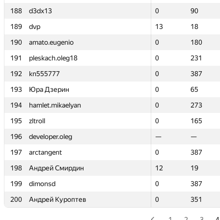
188
188
d3dx13
d3dx13
0
0
90
90
189
189
dvp
dvp
13
13
18
18
190
190
amato.eugenio
amato.eugenio
0
0
180
180
191
191
pleskach.oleg18
pleskach.oleg18
0
0
231
231
192
192
kn555777
kn555777
0
0
387
387
193
193
Юра Дзерин
Юра Дзерин
0
0
65
65
194
194
hamlet.mikaelyan
hamlet.mikaelyan
0
0
273
273
195
195
zltroll
zltroll
0
0
165
165
196
196
developer.oleg
developer.oleg
—
—
—
—
197
197
arctangent
arctangent
0
0
387
387
198
198
Андрей Смирдин
Андрей Смирдин
12
12
19
19
199
199
dimonsd
dimonsd
0
0
387
387
200
200
Андрей Куроптев
Андрей Куроптев
0
0
351
351
1
2
3
4