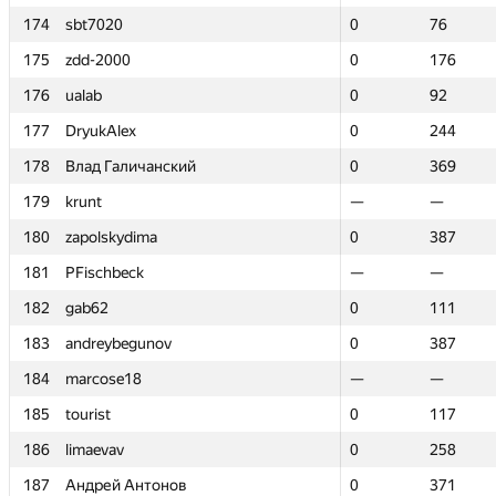
174
174
sbt7020
sbt7020
0
0
76
76
175
175
zdd-2000
zdd-2000
0
0
176
176
176
176
ualab
ualab
0
0
92
92
177
177
DryukAlex
DryukAlex
0
0
244
244
178
178
Влад Галичанский
Влад Галичанский
0
0
369
369
179
179
krunt
krunt
—
—
—
—
180
180
zapolskydima
zapolskydima
0
0
387
387
181
181
PFischbeck
PFischbeck
—
—
—
—
182
182
gab62
gab62
0
0
111
111
183
183
andreybegunov
andreybegunov
0
0
387
387
184
184
marcose18
marcose18
—
—
—
—
185
185
tourist
tourist
0
0
117
117
186
186
limaevav
limaevav
0
0
258
258
187
187
Андрей Антонов
Андрей Антонов
0
0
371
371