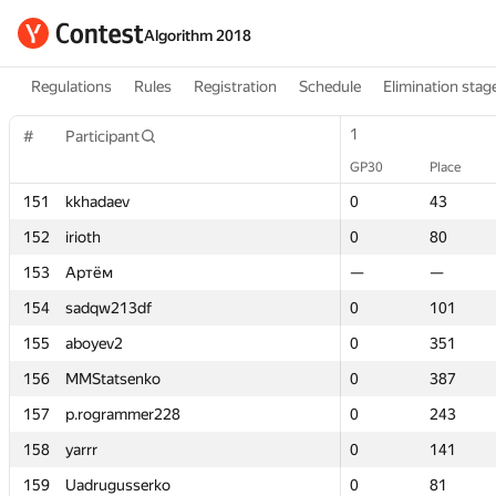
Algorithm 2018
Regulations
Rules
Registration
Schedule
Elimination stag
1
1
#
#
Participant
Participant
GP30
GP30
Place
Place
151
151
kkhadaev
kkhadaev
0
0
43
43
152
152
irioth
irioth
0
0
80
80
153
153
Артём
Артём
—
—
—
—
154
154
sadqw213df
sadqw213df
0
0
101
101
155
155
aboyev2
aboyev2
0
0
351
351
156
156
MMStatsenko
MMStatsenko
0
0
387
387
157
157
p.rogrammer228
p.rogrammer228
0
0
243
243
158
158
yarrr
yarrr
0
0
141
141
159
159
Uadrugusserko
Uadrugusserko
0
0
81
81