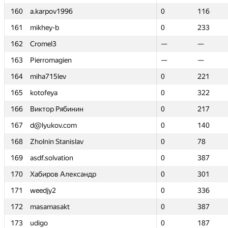
160
160
a.karpov1996
a.karpov1996
0
0
116
116
161
161
mikhey-b
mikhey-b
0
0
233
233
162
162
Cromel3
Cromel3
—
—
—
—
163
163
Pierromagien
Pierromagien
—
—
—
—
164
164
miha715lev
miha715lev
0
0
221
221
165
165
kotofeya
kotofeya
0
0
322
322
166
166
Виктор Рябинин
Виктор Рябинин
0
0
217
217
167
167
d@lyukov.com
d@lyukov.com
0
0
140
140
168
168
Zholnin Stanislav
Zholnin Stanislav
0
0
78
78
169
169
asdf.solvation
asdf.solvation
0
0
387
387
170
170
Хабиров Александр
Хабиров Александр
0
0
301
301
171
171
weedjy2
weedjy2
0
0
336
336
172
172
masamasakt
masamasakt
0
0
387
387
173
173
udigo
udigo
0
0
187
187