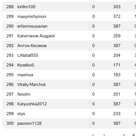
288
288
kirillm100
kirillm100
0
0
303
303
289
289
maxymshymon
maxymshymon
0
0
372
372
290
290
erfanmousavian
erfanmousavian
0
0
387
387
291
291
Капитанов Андрей
Капитанов Андрей
0
0
259
259
292
292
Антон Косяков
Антон Косяков
0
0
387
387
293
293
LiNatali555
LiNatali555
0
0
204
204
294
294
KozelkoS
KozelkoS
0
0
171
171
295
295
maxinua
maxinua
0
0
183
183
296
296
Vitaliy Marchuk
Vitaliy Marchuk
0
0
387
387
297
297
fexolm
fexolm
0
0
351
351
298
298
Katyushka2012
Katyushka2012
0
0
387
387
299
299
stys
stys
0
0
233
233
300
300
passion1128
passion1128
0
0
387
387
1
…
5
6