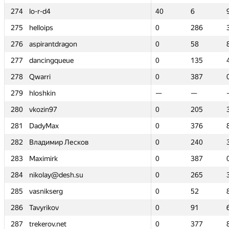
274
274
lo-r-d4
lo-r-d4
40
40
6
6
275
275
helloips
helloips
0
0
286
286
276
276
aspirantdragon
aspirantdragon
0
0
58
58
277
277
dancingqueue
dancingqueue
0
0
135
135
278
278
Qwarri
Qwarri
0
0
387
387
279
279
hloshkin
hloshkin
—
—
—
—
280
280
vkozin97
vkozin97
0
0
205
205
281
281
DadyMax
DadyMax
0
0
376
376
282
282
Владимир Лесков
Владимир Лесков
0
0
240
240
283
283
Maximirk
Maximirk
0
0
387
387
284
284
nikolay@desh.su
nikolay@desh.su
0
0
265
265
285
285
vasnikserg
vasnikserg
0
0
52
52
286
286
Tavyrikov
Tavyrikov
0
0
91
91
287
287
trekerov.net
trekerov.net
0
0
377
377