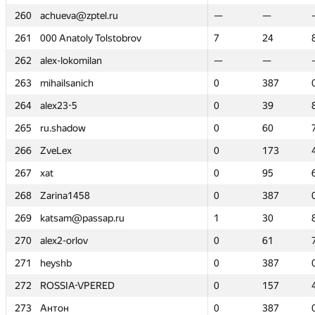
260
260
achueva@zptel.ru
achueva@zptel.ru
—
—
—
—
261
261
000 Anatoly Tolstobrov
000 Anatoly Tolstobrov
7
7
24
24
262
262
alex-lokomilan
alex-lokomilan
—
—
—
—
263
263
mihailsanich
mihailsanich
0
0
387
387
264
264
alex23-5
alex23-5
0
0
39
39
265
265
ru.shadow
ru.shadow
0
0
60
60
266
266
ZveLex
ZveLex
0
0
173
173
267
267
xat
xat
0
0
95
95
268
268
Zarina1458
Zarina1458
0
0
387
387
269
269
katsam@passap.ru
katsam@passap.ru
1
1
30
30
270
270
alex2-orlov
alex2-orlov
0
0
61
61
271
271
heyshb
heyshb
0
0
387
387
272
272
ROSSIA-VPERED
ROSSIA-VPERED
0
0
157
157
273
273
Антон
Антон
0
0
387
387