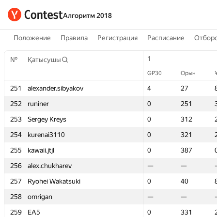
Алгоритм 2018
Положение
Правила
Регистрация
Расписание
Отборо
1
1
№
№
Қатысушы
Қатысушы
GP30
GP30
Орын
Орын
251
251
alexander.sibyakov
alexander.sibyakov
4
4
27
27
252
252
runiner
runiner
0
0
251
251
253
253
Sergey Kreys
Sergey Kreys
0
0
312
312
254
254
kurenai3110
kurenai3110
0
0
321
321
255
255
kawaii.jtjl
kawaii.jtjl
0
0
387
387
256
256
alex.chukharev
alex.chukharev
—
—
—
—
257
257
Ryohei Wakatsuki
Ryohei Wakatsuki
0
0
40
40
258
258
omrigan
omrigan
—
—
—
—
259
259
EA5
EA5
0
0
331
331