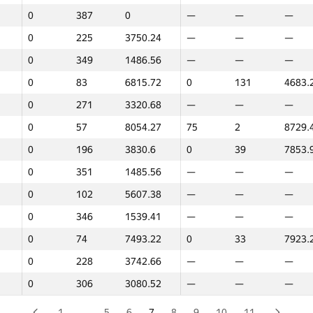
0
387
0
—
—
—
0
119
5173.36
0
105
6512.
0
225
3750.24
—
—
—
0
324
2349.53
—
—
—
0
349
1486.56
—
—
—
0
241
3650.97
—
—
—
0
83
6815.72
0
131
4683.
0
255
3513.72
—
—
—
0
271
3320.68
—
—
—
0
320
2656
—
—
—
0
57
8054.27
75
2
8729.
0
131
4979.46
—
—
—
0
196
3830.6
0
39
7853.
—
—
—
0
88
6677.
0
351
1485.56
—
—
—
0
382
343.64
—
—
—
0
102
5607.38
—
—
—
—
—
—
0
72
6961.
0
346
1539.41
—
—
—
0
129
5035.95
0
159
1720.
0
74
7493.22
0
33
7923.
0
207
3804.31
—
—
—
0
228
3742.66
—
—
—
3
28
8637.47
—
—
—
0
306
3080.52
—
—
—
0
241
3650.97
0
169
1171.
0
345
1550.57
—
—
—
1
…
5
6
7
8
9
10
11