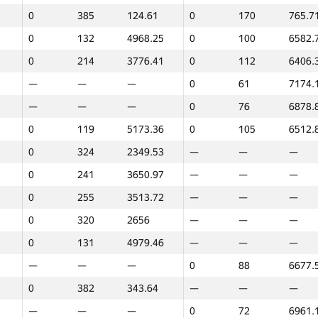
0
385
124.61
0
170
765.7
0
132
4968.25
0
100
6582.
0
214
3776.41
0
112
6406.
—
—
—
0
61
7174.
—
—
—
0
76
6878.
0
119
5173.36
0
105
6512.
0
324
2349.53
—
—
—
0
241
3650.97
—
—
—
0
255
3513.72
—
—
—
0
320
2656
—
—
—
0
131
4979.46
—
—
—
—
—
—
0
88
6677.
0
382
343.64
—
—
—
1
2
—
—
—
0
72
6961.
GP30
Орын
Ұпайлар
GP30
Орын
Ұпайла