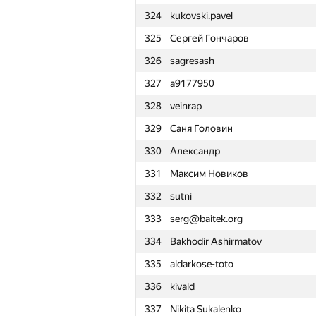
324
kukovski.pavel
301
ilye
325
Сергей Гончаров
302
Гриша Овчинников
326
sagresash
303
jfbogusz
327
a9177950
304
shop@brugos.ru
328
veinrap
305
c-programmer
329
Саня Головин
306
i.gasenko91
330
Александр
307
kniazevsk2012
331
Максим Новиков
308
wadissimo
332
sutni
309
ttorogeldi
333
serg@baitek.org
310
atremba
334
Bakhodir Ashirmatov
311
Polyakov1987
335
aldarkose-toto
312
av.fedchenko
336
kivald
313
kefaa15
337
Nikita Sukalenko
314
mipt.lambda