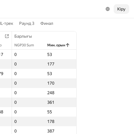
Кіру
L-трек
Раунд 3
Финал
Барлығы
р
NGP30 Sum
Мин. орын
17
0
53
0
177
79
0
53
0
170
0
248
0
361
38
0
55
0
178
0
387