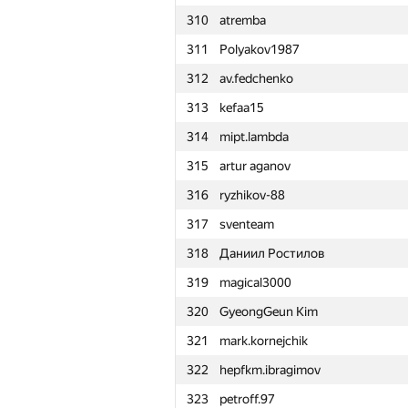
310
atremba
311
Polyakov1987
312
av.fedchenko
313
kefaa15
314
mipt.lambda
315
artur aganov
316
ryzhikov-88
317
sventeam
318
Даниил Ростилов
319
magical3000
320
GyeongGeun Kim
321
mark.kornejchik
322
hepfkm.ibragimov
№
Қатысушы
323
petroff.97