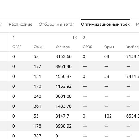
ия
Расписание
Отборочный этап
Оптимизационный трек
M
1
2
GP30
Орын
Ұпайлар
GP30
Орын
Ұпайла
0
53
8153.66
0
63
7153.
0
177
3951.46
—
—
—
0
151
4550.37
0
53
7441.
0
170
4163.92
—
—
—
0
248
3631.88
—
—
—
0
361
1483.78
—
—
—
0
55
8147.7
0
102
6534.
0
178
3938.92
—
—
—
0
387
0
—
—
—