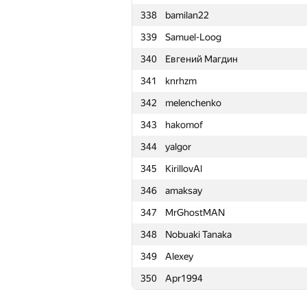
338
bamilan22
315
artur aganov
339
Samuel-Loog
316
ryzhikov-88
340
Евгений Магдин
317
sventeam
341
knrhzm
318
Даниил Ростилов
342
melenchenko
319
magical3000
343
hakomof
320
GyeongGeun Kim
344
yalgor
321
mark.kornejchik
345
KirillovAl
322
hepfkm.ibragimov
346
amaksay
323
petroff.97
347
MrGhostMAN
324
kukovski.pavel
348
Nobuaki Tanaka
325
Сергей Гончаров
349
Alexey
326
sagresash
350
Apr1994
327
a9177950
328
veinrap