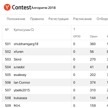
Алгоритм 2018
Положение
Правила
Регистрация
Расписание
Отборо
1
1
№
№
Қатысушы
Қатысушы
GP30
GP30
Орын
Орын
501
501
shubhamgarg18
shubhamgarg18
0
0
360
360
502
502
xfuren
xfuren
0
0
56
56
503
503
Skird
Skird
0
0
270
270
504
504
a.nedol
a.nedol
0
0
41
41
505
505
esalexey
esalexey
0
0
202
202
506
506
Ian Connor
Ian Connor
0
0
374
374
507
507
ybelik2015
ybelik2015
0
0
310
310
508
508
kukazaza
kukazaza
0
0
144
144
509
509
M.H.
M.H.
0
0
159
159