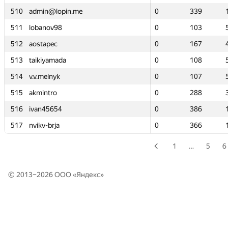
510
510
admin@lopin.me
admin@lopin.me
0
0
339
339
511
511
lobanov98
lobanov98
0
0
103
103
512
512
aostapec
aostapec
0
0
167
167
513
513
taikiyamada
taikiyamada
0
0
108
108
514
514
v.v.melnyk
v.v.melnyk
0
0
107
107
515
515
akmintro
akmintro
0
0
288
288
516
516
ivan45654
ivan45654
0
0
386
386
517
517
nvikv-brja
nvikv-brja
0
0
366
366
1
…
5
6
© 2013–2026 ООО «
Яндекс
»