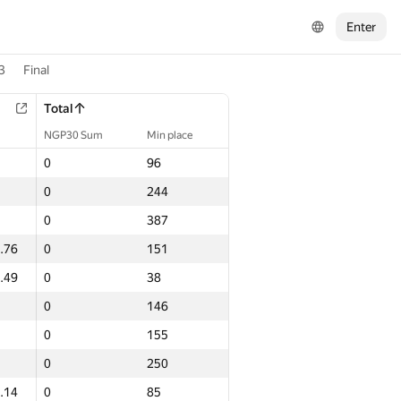
Enter
3
Final
Total
NGP30 Sum
Min place
0
96
0
244
0
387
.76
0
151
.49
0
38
0
146
0
155
0
250
.14
0
85