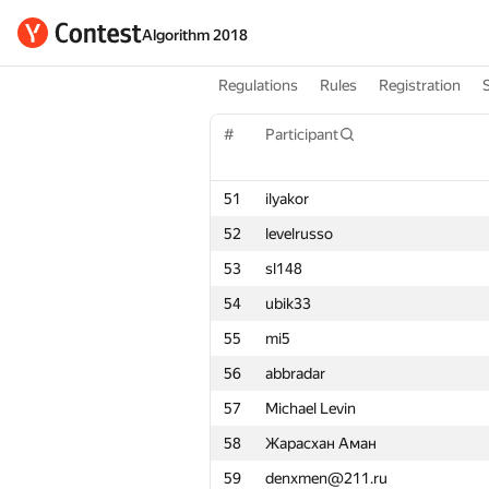
Algorithm 2018
Regulations
Rules
Registration
#
Participant
51
ilyakor
52
levelrusso
53
sl148
54
ubik33
55
mi5
56
abbradar
57
Michael Levin
58
Жарасхан Аман
59
denxmen@211.ru