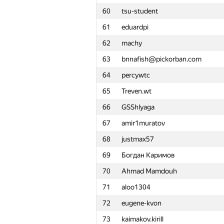
60
tsu-student
61
eduardpi
62
machy
63
bnnafish@pickorban.com
64
percywtc
65
Treven.wt
66
GSShlyaga
67
amir1muratov
68
justmax57
69
Богдан Каримов
70
Ahmad Mamdouh
71
aloo1304
72
eugene-kvon
#
Participant
73
kaimakov.kirill