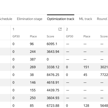
Schedule
Elimination stage
Optimization track
ML track
Round 
1
2
GP30
Place
Score
GP30
Place
Score
0
96
6095.1
—
—
—
0
244
3643.94
—
—
—
0
387
0
—
—
—
0
269
3338.12
0
151
3021
0
38
8476.25
0
45
7722
0
146
4618.91
—
—
—
0
155
4439.75
—
—
—
0
250
3604.93
—
—
—
0
85
6723.88
0
128
5648