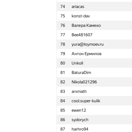
74
ariacas
51
ilyakor
75
konst-dav
52
levelrusso
76
Валера Камеко
53
sl148
77
Bee481607
54
ubik33
78
yura@loymoev.ru
55
mi5
79
Антон Ермилов
56
abbradar
80
Unkoll
57
Michael Levin
81
BaturaDim
58
Жарасхан Аман
82
Nikola021296
59
denxmen@211.ru
83
arxmath
60
tsu-student
84
cool.super-kulik
61
eduardpi
85
ewen12
62
machy
86
sydorych
63
bnnafish@pickorban.com
87
harhro94
64
percywtc