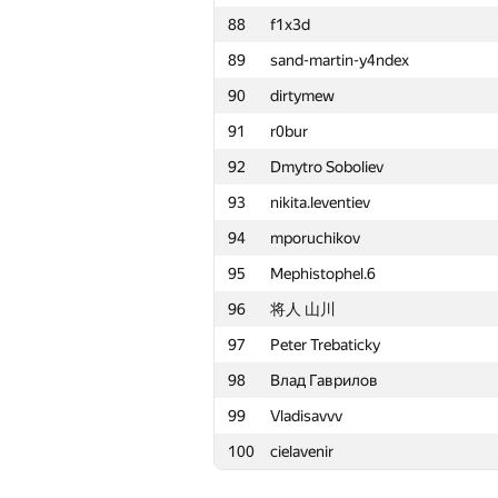
88
f1x3d
65
Treven.wt
89
sand-martin-y4ndex
66
GSShlyaga
90
dirtymew
67
amir1muratov
91
r0bur
68
justmax57
92
Dmytro Soboliev
69
Богдан Каримов
93
nikita.leventiev
70
Ahmad Mamdouh
94
mporuchikov
71
aloo1304
95
Mephistophel.6
72
eugene-kvon
96
将人 山川
73
kaimakov.kirill
97
Peter Trebaticky
74
ariacas
98
Влад Гаврилов
75
konst-dav
99
Vladisavvv
76
Валера Камеко
100
cielavenir
77
Bee481607
78
yura@loymoev.ru