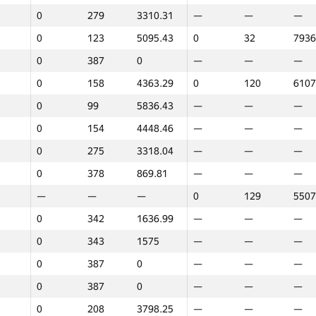
0
279
3310.31
—
—
—
0
123
5095.43
0
32
7936
0
387
0
—
—
—
0
158
4363.29
0
120
6107
0
99
5836.43
—
—
—
0
154
4448.46
—
—
—
0
275
3318.04
—
—
—
0
378
869.81
—
—
—
—
—
—
0
129
5507
0
342
1636.99
—
—
—
0
343
1575
—
—
—
0
387
0
—
—
—
0
387
0
—
—
—
1
2
0
208
3798.25
—
—
—
GP30
Place
Score
GP30
Place
Score