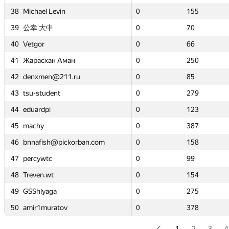
38
38
38
38
Michael Levin
Michael Levin
Michael Levin
Michael Levin
0
0
155
155
0
0
0
0
4439.75
4439.75
155
155
155
155
—
—
39
39
39
39
公幸 大中
公幸 大中
公幸 大中
公幸 大中
0
0
70
70
0
0
0
0
7629.39
7629.39
70
70
70
70
2
2
40
40
40
40
Vetgor
Vetgor
Vetgor
Vetgor
0
0
66
66
0
0
0
0
7793.65
7793.65
66
66
66
66
7
7
41
41
41
41
Жарасхан Аман
Жарасхан Аман
Жарасхан Аман
Жарасхан Аман
0
0
250
250
0
0
0
0
3604.93
3604.93
250
250
250
250
—
—
u
u
42
42
42
42
denxmen@211.ru
denxmen@211.ru
denxmen@211.ru
denxmen@211.ru
0
0
85
85
0
0
0
0
6723.88
6723.88
85
85
85
85
0
0
43
43
43
43
tsu-student
tsu-student
tsu-student
tsu-student
0
0
279
279
0
0
0
0
3310.31
3310.31
279
279
279
279
—
—
44
44
44
44
eduardpi
eduardpi
eduardpi
eduardpi
0
0
123
123
0
0
0
0
5095.43
5095.43
123
123
123
123
0
0
45
45
45
45
machy
machy
machy
machy
0
0
387
387
0
0
0
0
0
0
387
387
387
387
—
—
ban.com
ban.com
46
46
46
46
bnnafish@pickorban.com
bnnafish@pickorban.com
bnnafish@pickorban.com
bnnafish@pickorban.com
0
0
158
158
0
0
0
0
4363.29
4363.29
158
158
158
158
0
0
47
47
47
47
percywtc
percywtc
percywtc
percywtc
0
0
99
99
0
0
0
0
5836.43
5836.43
99
99
99
99
—
—
48
48
48
48
Treven.wt
Treven.wt
Treven.wt
Treven.wt
0
0
154
154
0
0
0
0
4448.46
4448.46
154
154
154
154
—
—
49
49
49
49
GSShlyaga
GSShlyaga
GSShlyaga
GSShlyaga
0
0
275
275
0
0
0
0
3318.04
3318.04
275
275
275
275
—
—
50
50
50
50
amir1muratov
amir1muratov
amir1muratov
amir1muratov
0
0
378
378
0
0
0
0
869.81
869.81
378
378
378
378
—
—
1
2
3
4