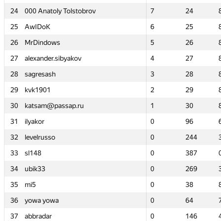
24
24
000 Anatoly Tolstobrov
000 Anatoly Tolstobrov
7
7
24
24
25
25
AwIDoK
AwIDoK
6
6
25
25
26
26
MrDindows
MrDindows
5
5
26
26
27
27
alexander.sibyakov
alexander.sibyakov
4
4
27
27
28
28
sagresash
sagresash
3
3
28
28
29
29
kvk1901
kvk1901
2
2
29
29
30
30
katsam@passap.ru
katsam@passap.ru
1
1
30
30
31
31
ilyakor
ilyakor
0
0
96
96
32
32
levelrusso
levelrusso
0
0
244
244
33
33
sl148
sl148
0
0
387
387
34
34
ubik33
ubik33
0
0
269
269
35
35
mi5
mi5
0
0
38
38
36
36
yowa yowa
yowa yowa
0
0
64
64
37
37
abbradar
abbradar
0
0
146
146