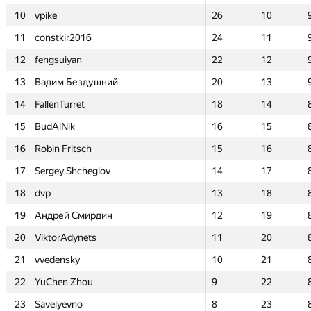
10
10
vpike
vpike
26
26
10
10
11
11
constkir2016
constkir2016
24
24
11
11
12
12
fengsuiyan
fengsuiyan
22
22
12
12
13
13
Вадим Бездушний
Вадим Бездушний
20
20
13
13
14
14
FallenTurret
FallenTurret
18
18
14
14
15
15
BudAlNik
BudAlNik
16
16
15
15
16
16
Robin Fritsch
Robin Fritsch
15
15
16
16
17
17
Sergey Shcheglov
Sergey Shcheglov
14
14
17
17
18
18
dvp
dvp
13
13
18
18
19
19
Андрей Смирдин
Андрей Смирдин
12
12
19
19
20
20
ViktorAdynets
ViktorAdynets
11
11
20
20
21
21
vvedensky
vvedensky
10
10
21
21
22
22
YuChen Zhou
YuChen Zhou
9
9
22
22
23
23
Savelyevno
Savelyevno
8
8
23
23