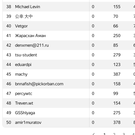
38
38
Michael Levin
Michael Levin
0
0
155
155
39
39
公幸 大中
公幸 大中
0
0
70
70
40
40
Vetgor
Vetgor
0
0
66
66
41
41
Жарасхан Аман
Жарасхан Аман
0
0
250
250
42
42
denxmen@211.ru
denxmen@211.ru
0
0
85
85
43
43
tsu-student
tsu-student
0
0
279
279
44
44
eduardpi
eduardpi
0
0
123
123
45
45
machy
machy
0
0
387
387
46
46
bnnafish@pickorban.com
bnnafish@pickorban.com
0
0
158
158
47
47
percywtc
percywtc
0
0
99
99
48
48
Treven.wt
Treven.wt
0
0
154
154
49
49
GSShlyaga
GSShlyaga
0
0
275
275
50
50
amir1muratov
amir1muratov
0
0
378
378
1
2
3
4