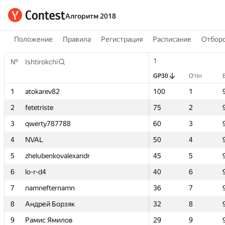
Алгоритм 2018
Положение
Правила
Регистрация
Расписание
Отборо
1
1
№
№
Ishtirokchi
Ishtirokchi
GP30
GP30
O‘rin
O‘rin
B
B
1
1
atokarev82
atokarev82
100
100
1
1
2
2
fetetriste
fetetriste
75
75
2
2
3
3
qwerty787788
qwerty787788
60
60
3
3
4
4
NVAL
NVAL
50
50
4
4
5
5
zhelubenkovalexandr
zhelubenkovalexandr
45
45
5
5
6
6
lo-r-d4
lo-r-d4
40
40
6
6
7
7
namnefternamn
namnefternamn
36
36
7
7
8
8
Андрей Борзяк
Андрей Борзяк
32
32
8
8
9
9
Рамис Ямилов
Рамис Ямилов
29
29
9
9