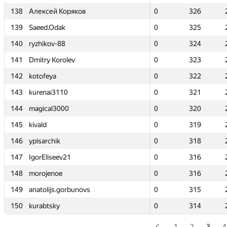
138
138
Алексей Коряков
Алексей Коряков
0
0
326
326
139
139
Saeed.Odak
Saeed.Odak
0
0
325
325
140
140
ryzhikov-88
ryzhikov-88
0
0
324
324
141
141
Dmitry Korolev
Dmitry Korolev
0
0
323
323
142
142
kotofeya
kotofeya
0
0
322
322
143
143
kurenai3110
kurenai3110
0
0
321
321
144
144
magical3000
magical3000
0
0
320
320
145
145
kivald
kivald
0
0
319
319
146
146
ypisarchik
ypisarchik
0
0
318
318
147
147
IgorEliseev21
IgorEliseev21
0
0
316
316
148
148
morojenoe
morojenoe
0
0
316
316
149
149
anatolijs.gorbunovs
anatolijs.gorbunovs
0
0
315
315
150
150
kurabtsky
kurabtsky
0
0
314
314
1
2
3
4