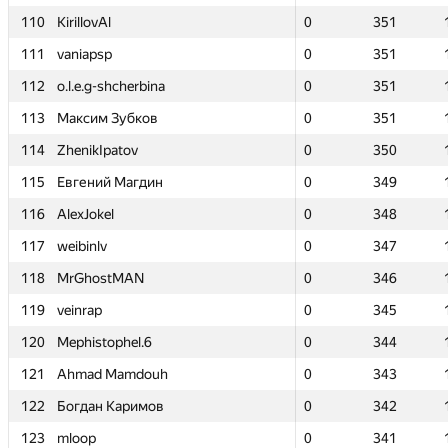
110
110
KirillovAl
KirillovAl
0
0
351
351
111
111
vaniapsp
vaniapsp
0
0
351
351
112
112
o.l.e.g-shcherbina
o.l.e.g-shcherbina
0
0
351
351
113
113
Максим Зубков
Максим Зубков
0
0
351
351
114
114
ZhenikIpatov
ZhenikIpatov
0
0
350
350
115
115
Евгений Магдин
Евгений Магдин
0
0
349
349
116
116
AlexJokel
AlexJokel
0
0
348
348
117
117
weibinlv
weibinlv
0
0
347
347
118
118
MrGhostMAN
MrGhostMAN
0
0
346
346
119
119
veinrap
veinrap
0
0
345
345
120
120
Mephistophel.6
Mephistophel.6
0
0
344
344
121
121
Ahmad Mamdouh
Ahmad Mamdouh
0
0
343
343
122
122
Богдан Каримов
Богдан Каримов
0
0
342
342
123
123
mloop
mloop
0
0
341
341