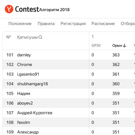
Алгоритм 2018
Положение
Правила
Регистрация
Расписание
Отборо
1
1
№
№
Қатысушы
Қатысушы
GP30
GP30
Орын
Орын
101
101
darnley
darnley
0
0
363
363
102
102
Chrome
Chrome
0
0
362
362
103
103
i.gasenko91
i.gasenko91
0
0
361
361
104
104
shubhamgarg18
shubhamgarg18
0
0
360
360
105
105
Надим
Надим
0
0
359
359
106
106
aboyev2
aboyev2
0
0
351
351
107
107
Андрей Куроптев
Андрей Куроптев
0
0
351
351
108
108
fexolm
fexolm
0
0
351
351
109
109
Александр
Александр
0
0
351
351