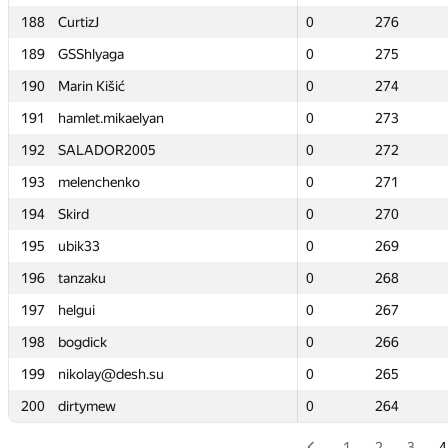
188
188
CurtizJ
CurtizJ
0
0
276
276
189
189
GSShlyaga
GSShlyaga
0
0
275
275
190
190
Marin Kišić
Marin Kišić
0
0
274
274
191
191
hamlet.mikaelyan
hamlet.mikaelyan
0
0
273
273
192
192
SALADOR2005
SALADOR2005
0
0
272
272
193
193
melenchenko
melenchenko
0
0
271
271
194
194
Skird
Skird
0
0
270
270
195
195
ubik33
ubik33
0
0
269
269
196
196
tanzaku
tanzaku
0
0
268
268
197
197
helgui
helgui
0
0
267
267
198
198
bogdick
bogdick
0
0
266
266
199
199
nikolay@desh.su
nikolay@desh.su
0
0
265
265
200
200
dirtymew
dirtymew
0
0
264
264
1
2
3
4