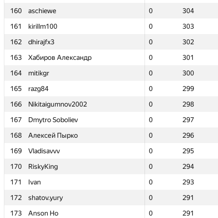
160
160
aschiewe
aschiewe
0
0
304
304
161
161
kirillm100
kirillm100
0
0
303
303
162
162
dhirajfx3
dhirajfx3
0
0
302
302
163
163
Хабиров Александр
Хабиров Александр
0
0
301
301
164
164
mitikgr
mitikgr
0
0
300
300
165
165
razg84
razg84
0
0
299
299
166
166
Nikitaigumnov2002
Nikitaigumnov2002
0
0
298
298
167
167
Dmytro Soboliev
Dmytro Soboliev
0
0
297
297
168
168
Алексей Пырко
Алексей Пырко
0
0
296
296
169
169
Vladisavvv
Vladisavvv
0
0
295
295
170
170
RiskyKing
RiskyKing
0
0
294
294
171
171
Ivan
Ivan
0
0
293
293
172
172
shatov.yury
shatov.yury
0
0
291
291
173
173
Anson Ho
Anson Ho
0
0
291
291