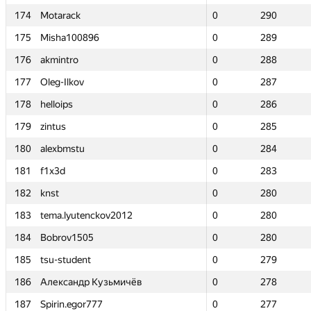
174
174
Motarack
Motarack
0
0
290
290
175
175
Misha100896
Misha100896
0
0
289
289
176
176
akmintro
akmintro
0
0
288
288
177
177
Oleg-Ilkov
Oleg-Ilkov
0
0
287
287
178
178
helloips
helloips
0
0
286
286
179
179
zintus
zintus
0
0
285
285
180
180
alexbmstu
alexbmstu
0
0
284
284
181
181
f1x3d
f1x3d
0
0
283
283
182
182
knst
knst
0
0
280
280
183
183
tema.lyutenckov2012
tema.lyutenckov2012
0
0
280
280
184
184
Bobrov1505
Bobrov1505
0
0
280
280
185
185
tsu-student
tsu-student
0
0
279
279
186
186
Александр Кузьмичёв
Александр Кузьмичёв
0
0
278
278
187
187
Spirin.egor777
Spirin.egor777
0
0
277
277