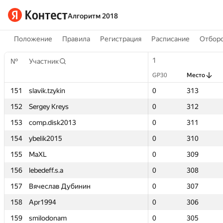
Алгоритм 2018
Положение
Правила
Регистрация
Расписание
Отборо
1
1
№
№
Участник
Участник
GP30
GP30
Место
Место
151
151
slavik.tzykin
slavik.tzykin
0
0
313
313
152
152
Sergey Kreys
Sergey Kreys
0
0
312
312
153
153
comp.disk2013
comp.disk2013
0
0
311
311
154
154
ybelik2015
ybelik2015
0
0
310
310
155
155
MaXL
MaXL
0
0
309
309
156
156
lebedeff.s.a
lebedeff.s.a
0
0
308
308
157
157
Вячеслав Дубинин
Вячеслав Дубинин
0
0
307
307
158
158
Apr1994
Apr1994
0
0
306
306
159
159
smilodonam
smilodonam
0
0
305
305