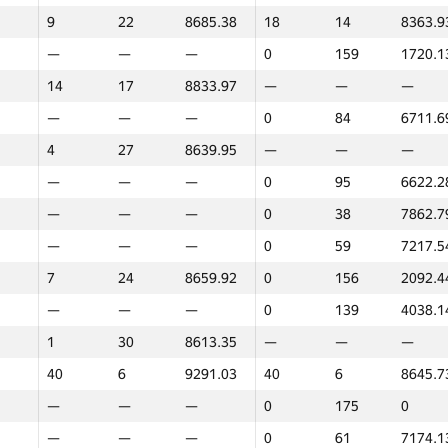
9
22
8685.38
18
14
8363.9
100
1
9844.13
100
1
8749.3
—
—
—
0
159
1720.1
18
14
8982.12
—
—
—
14
17
8833.97
—
—
—
—
—
—
0
149
3090.7
—
—
—
0
84
6711.6
—
—
—
0
142
3570.1
4
27
8639.95
—
—
—
—
—
—
0
141
3618.1
—
—
—
0
95
6622.2
75
2
9663.44
32
8
8591.6
—
—
—
0
38
7862.7
—
—
—
0
175
0
—
—
—
0
59
7217.5
—
—
—
0
106
6478.4
7
24
8659.92
0
156
2092.4
—
—
—
0
158
1807.5
—
—
—
0
139
4038.1
—
—
—
0
97
6617.7
1
30
8613.35
—
—
—
—
—
—
0
49
7648.6
40
6
9291.03
40
6
8645.7
—
—
—
0
150
3076.8
—
—
—
0
175
0
—
—
—
0
73
6948.3
—
—
—
0
61
7174.1
13
18
8789.29
—
—
—