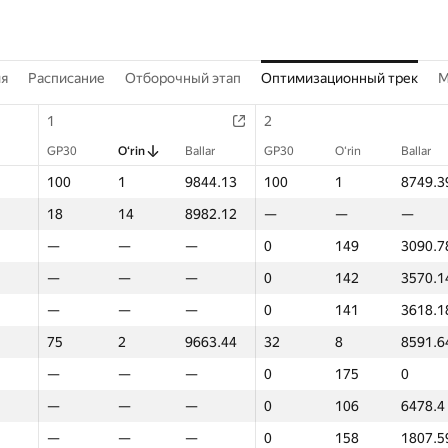
ия
Расписание
Отборочный этап
Оптимизационный трек
M
1
2
GP30
O‘rin
Ballar
GP30
O‘rin
Ballar
100
1
9844.13
100
1
8749.3
18
14
8982.12
—
—
—
—
—
—
0
149
3090.7
—
—
—
0
142
3570.1
—
—
—
0
141
3618.1
75
2
9663.44
32
8
8591.6
—
—
—
0
175
0
—
—
—
0
106
6478.4
—
—
—
0
158
1807.5