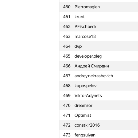
460
Pierromagien
461
krunt
462
PFischbeck
463
marcose18
464
dvp
465
developer.oleg
466
Андрей Смирдин
467
andrey.nekrashevich
468
kupospelov
469
ViktorAdynets
470
dreamzor
471
Optimist
472
constkir2016
№
Ishtirokchi
473
fengsuiyan