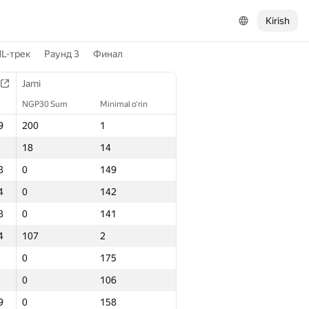
Kirish
L-трек
Раунд 3
Финал
Jami
NGP30 Sum
Minimal o‘rin
9
200
1
18
14
8
0
149
4
0
142
8
0
141
4
107
2
0
175
0
106
9
0
158