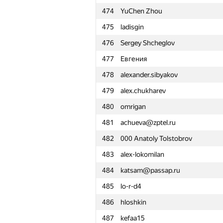
474
YuChen Zhou
451
atokarev82
475
ladisgin
452
FallenTurret
476
Sergey Shcheglov
453
r.mikhniuk
477
Евгения
454
Pakkapong Sricharoen
478
alexander.sibyakov
455
rizzen96
479
alex.chukharev
456
fetetriste
480
omrigan
457
jajack000
481
achueva@zptel.ru
458
Артём
482
000 Anatoly Tolstobrov
459
Cromel3
483
alex-lokomilan
460
Pierromagien
484
katsam@passap.ru
461
krunt
485
lo-r-d4
462
PFischbeck
486
hloshkin
463
marcose18
487
kefaa15
464
dvp