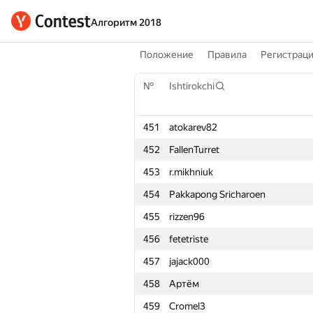
Алгоритм 2018
Положение
Правила
Регистрац
№
Ishtirokchi
451
atokarev82
452
FallenTurret
453
r.mikhniuk
454
Pakkapong Sricharoen
455
rizzen96
456
fetetriste
457
jajack000
458
Артём
459
Cromel3