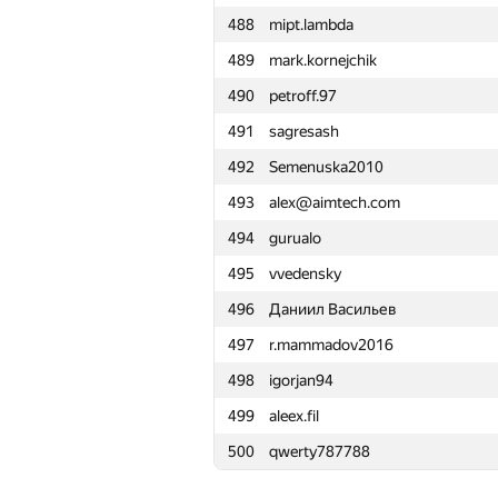
488
mipt.lambda
465
developer.oleg
489
mark.kornejchik
466
Андрей Смирдин
490
petroff.97
467
andrey.nekrashevich
491
sagresash
468
kupospelov
492
Semenuska2010
469
ViktorAdynets
493
alex@aimtech.com
470
dreamzor
494
gurualo
471
Optimist
495
vvedensky
472
constkir2016
496
Даниил Васильев
473
fengsuiyan
497
r.mammadov2016
474
YuChen Zhou
498
igorjan94
475
ladisgin
499
aleex.fil
476
Sergey Shcheglov
500
qwerty787788
477
Евгения
478
alexander.sibyakov