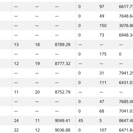
—
—
—
0
97
6617.7
—
—
—
0
49
7648.6
—
—
—
0
150
3076.8
—
—
—
0
73
6948.3
13
18
8789.29
—
—
—
—
—
—
0
175
0
12
19
8777.32
—
—
—
—
—
—
0
31
7941.2
—
—
—
0
111
6431.0
11
20
8752.79
—
—
—
—
—
—
0
47
7685.0
—
—
—
0
68
7041.0
24
11
9049.41
45
5
8647.4
1
2
22
12
9036.88
0
107
6471.8
GP30
O‘rin
Ballar
GP30
O‘rin
Ballar