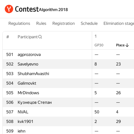
Algorithm 2018
Regulations
Rules
Registration
Schedule
Elimination stag
1
1
#
#
Participant
Participant
GP30
GP30
Place
Place
501
501
agprozorova
agprozorova
—
—
—
—
502
502
Savelyevno
Savelyevno
8
8
23
23
503
503
ShubhamAvasthi
ShubhamAvasthi
—
—
—
—
504
504
Galimovkt
Galimovkt
—
—
—
—
505
505
MrDindows
MrDindows
5
5
26
26
506
506
Кузнецов Степан
Кузнецов Степан
—
—
—
—
507
507
NVAL
NVAL
50
50
4
4
508
508
kvk1901
kvk1901
2
2
29
29
509
509
iehn
iehn
—
—
—
—