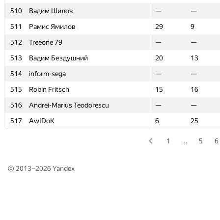
510
510
Вадим Шилов
Вадим Шилов
—
—
—
—
511
511
Рамис Ямилов
Рамис Ямилов
29
29
9
9
512
512
Treeone 79
Treeone 79
—
—
—
—
513
513
Вадим Бездушний
Вадим Бездушний
20
20
13
13
514
514
inform-sega
inform-sega
—
—
—
—
515
515
Robin Fritsch
Robin Fritsch
15
15
16
16
516
516
Andrei-Marius Teodorescu
Andrei-Marius Teodorescu
—
—
—
—
517
517
AwIDoK
AwIDoK
6
6
25
25
1
…
5
6
© 2013–2026
Yandex