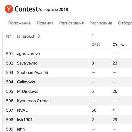
Алгоритм 2018
Положение
Правила
Регистрация
Расписание
Отборо
1
1
№
№
Ishtirokchi
Ishtirokchi
GP30
GP30
O‘rin
O‘rin
501
501
agprozorova
agprozorova
—
—
—
—
502
502
Savelyevno
Savelyevno
8
8
23
23
503
503
ShubhamAvasthi
ShubhamAvasthi
—
—
—
—
504
504
Galimovkt
Galimovkt
—
—
—
—
505
505
MrDindows
MrDindows
5
5
26
26
506
506
Кузнецов Степан
Кузнецов Степан
—
—
—
—
507
507
NVAL
NVAL
50
50
4
4
508
508
kvk1901
kvk1901
2
2
29
29
509
509
iehn
iehn
—
—
—
—