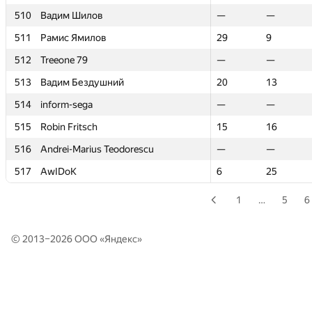
510
510
Вадим Шилов
Вадим Шилов
—
—
—
—
511
511
Рамис Ямилов
Рамис Ямилов
29
29
9
9
512
512
Treeone 79
Treeone 79
—
—
—
—
513
513
Вадим Бездушний
Вадим Бездушний
20
20
13
13
514
514
inform-sega
inform-sega
—
—
—
—
515
515
Robin Fritsch
Robin Fritsch
15
15
16
16
516
516
Andrei-Marius Teodorescu
Andrei-Marius Teodorescu
—
—
—
—
517
517
AwIDoK
AwIDoK
6
6
25
25
1
…
5
6
© 2013–2026 ООО «
Яндекс
»