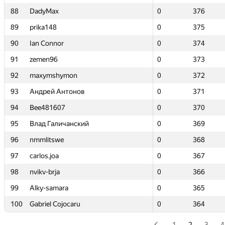
88
88
DadyMax
DadyMax
0
0
376
376
89
89
prika148
prika148
0
0
375
375
90
90
Ian Connor
Ian Connor
0
0
374
374
91
91
zemen96
zemen96
0
0
373
373
92
92
maxymshymon
maxymshymon
0
0
372
372
93
93
Андрей Антонов
Андрей Антонов
0
0
371
371
94
94
Bee481607
Bee481607
0
0
370
370
95
95
Влад Галичанский
Влад Галичанский
0
0
369
369
96
96
nmmlitswe
nmmlitswe
0
0
368
368
97
97
carlos.joa
carlos.joa
0
0
367
367
98
98
nvikv-brja
nvikv-brja
0
0
366
366
99
99
Alky-samara
Alky-samara
0
0
365
365
100
100
Gabriel Cojocaru
Gabriel Cojocaru
0
0
364
364
1
2
3
4