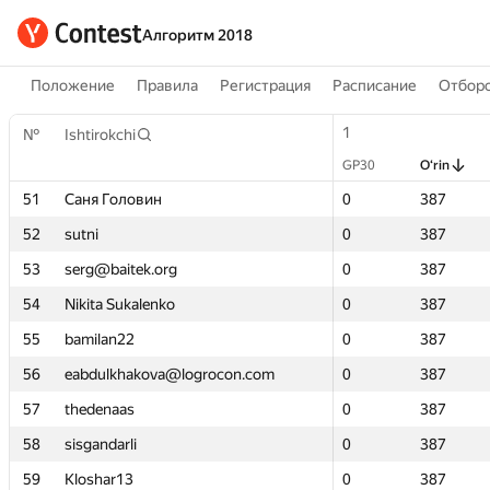
Алгоритм 2018
Положение
Правила
Регистрация
Расписание
Отборо
1
1
№
№
Ishtirokchi
Ishtirokchi
GP30
GP30
O‘rin
O‘rin
51
51
Саня Головин
Саня Головин
0
0
387
387
52
52
sutni
sutni
0
0
387
387
53
53
serg@baitek.org
serg@baitek.org
0
0
387
387
54
54
Nikita Sukalenko
Nikita Sukalenko
0
0
387
387
55
55
bamilan22
bamilan22
0
0
387
387
56
56
eabdulkhakova@logrocon.com
eabdulkhakova@logrocon.com
0
0
387
387
57
57
thedenaas
thedenaas
0
0
387
387
58
58
sisgandarli
sisgandarli
0
0
387
387
59
59
Kloshar13
Kloshar13
0
0
387
387