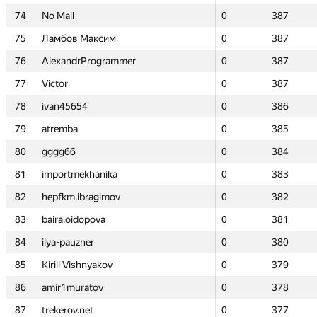
74
74
No Mail
No Mail
0
0
387
387
75
75
Ламбов Максим
Ламбов Максим
0
0
387
387
76
76
AlexandrProgrammer
AlexandrProgrammer
0
0
387
387
77
77
Victor
Victor
0
0
387
387
78
78
ivan45654
ivan45654
0
0
386
386
79
79
atremba
atremba
0
0
385
385
80
80
gggg66
gggg66
0
0
384
384
81
81
importmekhanika
importmekhanika
0
0
383
383
82
82
hepfkm.ibragimov
hepfkm.ibragimov
0
0
382
382
83
83
baira.oidopova
baira.oidopova
0
0
381
381
84
84
ilya-pauzner
ilya-pauzner
0
0
380
380
85
85
Kirill Vishnyakov
Kirill Vishnyakov
0
0
379
379
86
86
amir1muratov
amir1muratov
0
0
378
378
87
87
trekerov.net
trekerov.net
0
0
377
377