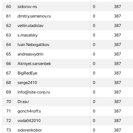
60
60
sidorov-ns
sidorov-ns
0
0
387
387
61
61
dmitry.semenov.ru
dmitry.semenov.ru
0
0
387
387
62
62
vetlin.vladislav
vetlin.vladislav
0
0
387
387
63
63
s.masalsky
s.masalsky
0
0
387
387
64
64
Ivan Nebogatikov
Ivan Nebogatikov
0
0
387
387
65
65
andreasvydrin
andreasvydrin
0
0
387
387
66
66
Akniyet.sarsenbek
Akniyet.sarsenbek
0
0
387
387
67
67
BigRedEye
BigRedEye
0
0
387
387
68
68
serge2410
serge2410
0
0
387
387
69
69
info@site-corp.ru
info@site-corp.ru
0
0
387
387
70
70
Dr.ea.r
Dr.ea.r
0
0
387
387
71
71
gonch4roff.s
gonch4roff.s
0
0
387
387
72
72
voda042010
voda042010
0
0
387
387
73
73
sidorenkobor
sidorenkobor
0
0
387
387