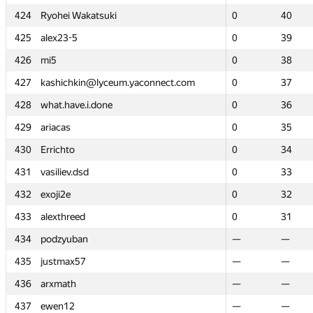
424
424
Ryohei Wakatsuki
Ryohei Wakatsuki
0
0
40
40
425
425
alex23-5
alex23-5
0
0
39
39
426
426
mi5
mi5
0
0
38
38
427
427
kashichkin@lyceum.yaconnect.com
kashichkin@lyceum.yaconnect.com
0
0
37
37
428
428
what.have.i.done
what.have.i.done
0
0
36
36
429
429
ariacas
ariacas
0
0
35
35
430
430
Errichto
Errichto
0
0
34
34
431
431
vasiliev.dsd
vasiliev.dsd
0
0
33
33
432
432
exoji2e
exoji2e
0
0
32
32
433
433
alexthreed
alexthreed
0
0
31
31
434
434
podzyuban
podzyuban
—
—
—
—
435
435
justmax57
justmax57
—
—
—
—
436
436
arxmath
arxmath
—
—
—
—
437
437
ewen12
ewen12
—
—
—
—