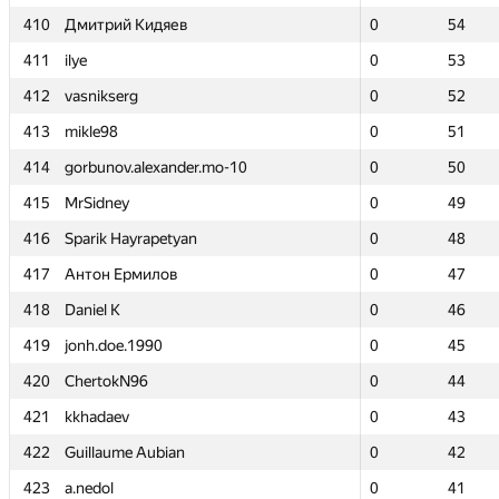
410
410
Дмитрий Кидяев
Дмитрий Кидяев
0
0
54
54
411
411
ilye
ilye
0
0
53
53
412
412
vasnikserg
vasnikserg
0
0
52
52
413
413
mikle98
mikle98
0
0
51
51
414
414
gorbunov.alexander.mo-10
gorbunov.alexander.mo-10
0
0
50
50
415
415
MrSidney
MrSidney
0
0
49
49
416
416
Sparik Hayrapetyan
Sparik Hayrapetyan
0
0
48
48
417
417
Антон Ермилов
Антон Ермилов
0
0
47
47
418
418
Daniel K
Daniel K
0
0
46
46
419
419
jonh.doe.1990
jonh.doe.1990
0
0
45
45
420
420
ChertokN96
ChertokN96
0
0
44
44
421
421
kkhadaev
kkhadaev
0
0
43
43
422
422
Guillaume Aubian
Guillaume Aubian
0
0
42
42
423
423
a.nedol
a.nedol
0
0
41
41