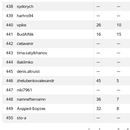
438
438
sydorych
sydorych
—
—
—
—
439
439
harhro94
harhro94
—
—
—
—
440
440
vpike
vpike
26
26
10
10
441
441
BudAlNik
BudAlNik
16
16
15
15
442
442
cielavenir
cielavenir
—
—
—
—
443
443
tima.satylkhanov
tima.satylkhanov
—
—
—
—
444
444
iliaklimko
iliaklimko
—
—
—
—
445
445
denis.altruist
denis.altruist
—
—
—
—
446
446
zhelubenkovalexandr
zhelubenkovalexandr
45
45
5
5
447
447
niki7961
niki7961
—
—
—
—
448
448
namnefternamn
namnefternamn
36
36
7
7
449
449
Андрей Борзяк
Андрей Борзяк
32
32
8
8
450
450
sto-a
sto-a
—
—
—
—
1
…
5
6