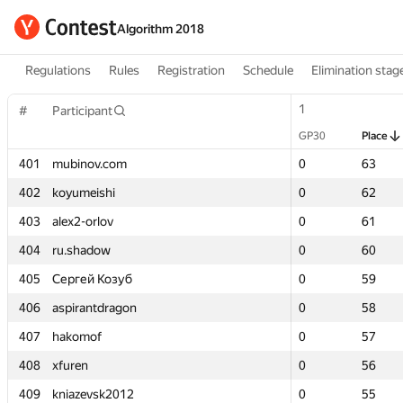
Algorithm 2018
Regulations
Rules
Registration
Schedule
Elimination stag
1
1
#
#
Participant
Participant
GP30
GP30
Place
Place
401
401
mubinov.com
mubinov.com
0
0
63
63
402
402
koyumeishi
koyumeishi
0
0
62
62
403
403
alex2-orlov
alex2-orlov
0
0
61
61
404
404
ru.shadow
ru.shadow
0
0
60
60
405
405
Сергей Козуб
Сергей Козуб
0
0
59
59
406
406
aspirantdragon
aspirantdragon
0
0
58
58
407
407
hakomof
hakomof
0
0
57
57
408
408
xfuren
xfuren
0
0
56
56
409
409
kniazevsk2012
kniazevsk2012
0
0
55
55