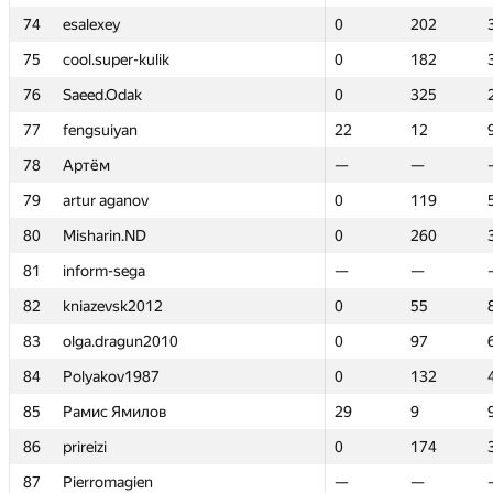
74
74
esalexey
esalexey
0
0
202
202
75
75
cool.super-kulik
cool.super-kulik
0
0
182
182
76
76
Saeed.Odak
Saeed.Odak
0
0
325
325
77
77
fengsuiyan
fengsuiyan
22
22
12
12
78
78
Артём
Артём
—
—
—
—
79
79
artur aganov
artur aganov
0
0
119
119
80
80
Misharin.ND
Misharin.ND
0
0
260
260
81
81
inform-sega
inform-sega
—
—
—
—
82
82
kniazevsk2012
kniazevsk2012
0
0
55
55
83
83
olga.dragun2010
olga.dragun2010
0
0
97
97
84
84
Polyakov1987
Polyakov1987
0
0
132
132
85
85
Рамис Ямилов
Рамис Ямилов
29
29
9
9
86
86
prireizi
prireizi
0
0
174
174
87
87
Pierromagien
Pierromagien
—
—
—
—