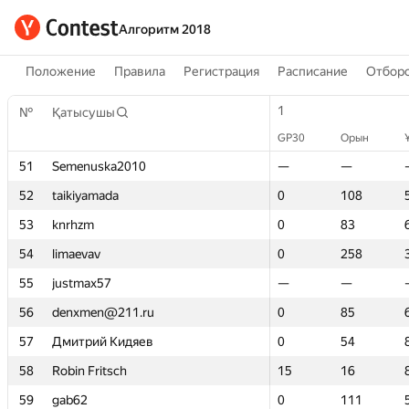
Алгоритм 2018
Положение
Правила
Регистрация
Расписание
Отборо
1
1
№
№
Қатысушы
Қатысушы
GP30
GP30
Орын
Орын
51
51
Semenuska2010
Semenuska2010
—
—
—
—
52
52
taikiyamada
taikiyamada
0
0
108
108
53
53
knrhzm
knrhzm
0
0
83
83
54
54
limaevav
limaevav
0
0
258
258
55
55
justmax57
justmax57
—
—
—
—
56
56
denxmen@211.ru
denxmen@211.ru
0
0
85
85
57
57
Дмитрий Кидяев
Дмитрий Кидяев
0
0
54
54
58
58
Robin Fritsch
Robin Fritsch
15
15
16
16
59
59
gab62
gab62
0
0
111
111