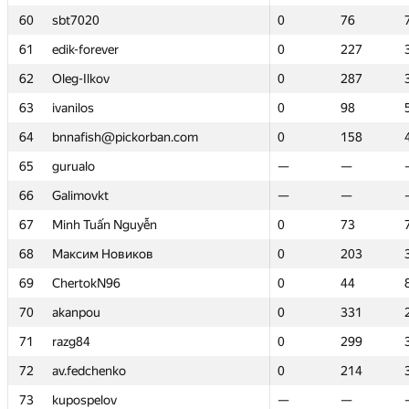
60
60
sbt7020
sbt7020
0
0
76
76
61
61
edik-forever
edik-forever
0
0
227
227
62
62
Oleg-Ilkov
Oleg-Ilkov
0
0
287
287
63
63
ivanilos
ivanilos
0
0
98
98
64
64
bnnafish@pickorban.com
bnnafish@pickorban.com
0
0
158
158
65
65
gurualo
gurualo
—
—
—
—
66
66
Galimovkt
Galimovkt
—
—
—
—
67
67
Minh Tuấn Nguyễn
Minh Tuấn Nguyễn
0
0
73
73
68
68
Максим Новиков
Максим Новиков
0
0
203
203
69
69
ChertokN96
ChertokN96
0
0
44
44
70
70
akanpou
akanpou
0
0
331
331
71
71
razg84
razg84
0
0
299
299
72
72
av.fedchenko
av.fedchenko
0
0
214
214
73
73
kupospelov
kupospelov
—
—
—
—