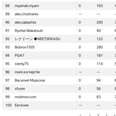
88
88
myamak.myam
myamak.myam
0
0
163
163
89
89
alex.chukharev
alex.chukharev
—
—
—
—
90
90
alex.zabashta
alex.zabashta
0
0
200
200
91
91
Ryohei Wakatsuki
Ryohei Wakatsuki
0
0
40
40
92
92
レナドーン ◆NEETSDKASU
レナドーン ◆NEETSDKASU
0
0
122
122
93
93
Bobrov1505
Bobrov1505
0
0
280
280
94
94
PGA7
PGA7
0
0
181
181
95
95
stenly75
stenly75
0
0
114
114
96
96
mark.kornejchik
mark.kornejchik
—
—
—
—
97
97
Василий Морозов
Василий Морозов
0
0
94
94
98
98
xfuren
xfuren
0
0
56
56
99
99
mubinov.com
mubinov.com
0
0
63
63
100
100
Евгения
Евгения
—
—
—
—
1
2
3
4