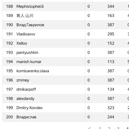
188
188
Mephistophel.6
Mephistophel.6
0
0
344
344
189
189
将人 山川
将人 山川
0
0
163
163
190
190
Влад Гаврилов
Влад Гаврилов
0
0
387
387
191
191
Vladisavvv
Vladisavvv
0
0
295
295
192
192
Xellos
Xellos
0
0
152
152
193
193
pantyushkin
pantyushkin
0
0
387
387
194
194
manish kumar
manish kumar
0
0
113
113
195
195
komisarenko.slava
komisarenko.slava
0
0
387
387
196
196
zmmey
zmmey
0
0
387
387
197
197
dmikarpoff
dmikarpoff
0
0
134
134
198
198
alexdandy
alexdandy
0
0
387
387
199
199
Dmitry Korolev
Dmitry Korolev
0
0
323
323
200
200
Владислав
Владислав
0
0
244
244
1
2
3
4