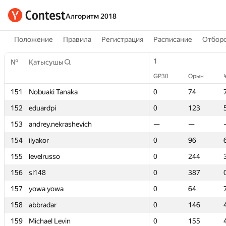
Алгоритм 2018
Положение
Правила
Регистрация
Расписание
Отборо
1
1
№
№
Қатысушы
Қатысушы
GP30
GP30
Орын
Орын
151
151
Nobuaki Tanaka
Nobuaki Tanaka
0
0
74
74
152
152
eduardpi
eduardpi
0
0
123
123
153
153
andrey.nekrashevich
andrey.nekrashevich
—
—
—
—
154
154
ilyakor
ilyakor
0
0
96
96
155
155
levelrusso
levelrusso
0
0
244
244
156
156
sl148
sl148
0
0
387
387
157
157
yowa yowa
yowa yowa
0
0
64
64
158
158
abbradar
abbradar
0
0
146
146
159
159
Michael Levin
Michael Levin
0
0
155
155