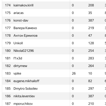
174
174
kaimakov.kirill
kaimakov.kirill
0
0
208
208
175
175
ariacas
ariacas
0
0
35
35
176
176
konst-dav
konst-dav
0
0
387
387
177
177
Валера Камеко
Валера Камеко
0
0
219
219
178
178
Антон Ермилов
Антон Ермилов
0
0
47
47
179
179
Unkoll
Unkoll
0
0
128
128
180
180
Nikola021296
Nikola021296
0
0
254
254
181
181
f1x3d
f1x3d
0
0
283
283
182
182
dirtymew
dirtymew
0
0
264
264
183
183
vpike
vpike
26
26
10
10
184
184
eugene.mikhailoff
eugene.mikhailoff
0
0
82
82
185
185
Dmytro Soboliev
Dmytro Soboliev
0
0
297
297
186
186
nikita.leventiev
nikita.leventiev
0
0
387
387
187
187
mporuchikov
mporuchikov
0
0
210
210