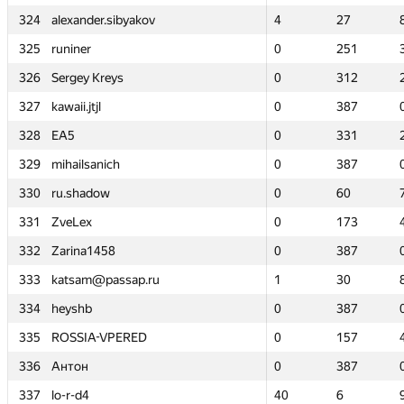
324
324
alexander.sibyakov
alexander.sibyakov
4
4
27
27
325
325
runiner
runiner
0
0
251
251
326
326
Sergey Kreys
Sergey Kreys
0
0
312
312
327
327
kawaii.jtjl
kawaii.jtjl
0
0
387
387
328
328
EA5
EA5
0
0
331
331
329
329
mihailsanich
mihailsanich
0
0
387
387
330
330
ru.shadow
ru.shadow
0
0
60
60
331
331
ZveLex
ZveLex
0
0
173
173
332
332
Zarina1458
Zarina1458
0
0
387
387
333
333
katsam@passap.ru
katsam@passap.ru
1
1
30
30
334
334
heyshb
heyshb
0
0
387
387
335
335
ROSSIA-VPERED
ROSSIA-VPERED
0
0
157
157
336
336
Антон
Антон
0
0
387
387
337
337
lo-r-d4
lo-r-d4
40
40
6
6