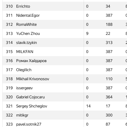
310
310
Errichto
Errichto
0
0
34
34
311
311
Nidental.Egor
Nidental.Egor
0
0
387
387
312
312
RomaWhite
RomaWhite
0
0
188
188
313
313
YuChen Zhou
YuChen Zhou
9
9
22
22
314
314
slavik.tzykin
slavik.tzykin
0
0
313
313
315
315
MILKFAN
MILKFAN
0
0
387
387
316
316
Роман Хайдаров
Роман Хайдаров
0
0
387
387
317
317
OlegIlich
OlegIlich
0
0
387
387
318
318
Mikhail Krivonosov
Mikhail Krivonosov
0
0
110
110
319
319
issergeev
issergeev
0
0
387
387
320
320
Gabriel Cojocaru
Gabriel Cojocaru
0
0
364
364
321
321
Sergey Shcheglov
Sergey Shcheglov
14
14
17
17
322
322
mitikgr
mitikgr
0
0
300
300
323
323
pavel.sotnik27
pavel.sotnik27
0
0
87
87