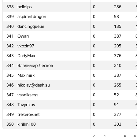
338
338
helloips
helloips
0
0
286
286
339
339
aspirantdragon
aspirantdragon
0
0
58
58
340
340
dancingqueue
dancingqueue
0
0
135
135
341
341
Qwarri
Qwarri
0
0
387
387
342
342
vkozin97
vkozin97
0
0
205
205
343
343
DadyMax
DadyMax
0
0
376
376
344
344
Владимир Лесков
Владимир Лесков
0
0
240
240
345
345
Maximirk
Maximirk
0
0
387
387
346
346
nikolay@desh.su
nikolay@desh.su
0
0
265
265
347
347
vasnikserg
vasnikserg
0
0
52
52
348
348
Tavyrikov
Tavyrikov
0
0
91
91
349
349
trekerov.net
trekerov.net
0
0
377
377
350
350
kirillm100
kirillm100
0
0
303
303
1
…
5
6