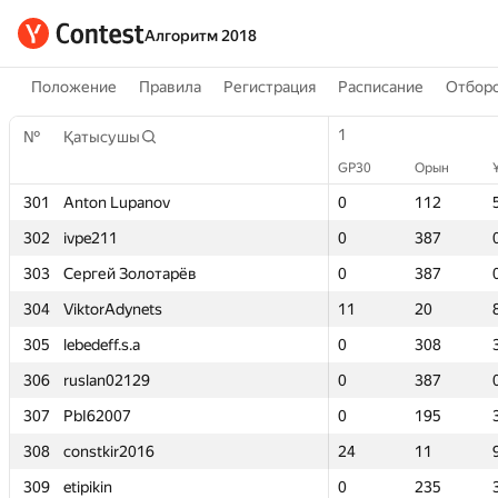
Алгоритм 2018
Положение
Правила
Регистрация
Расписание
Отборо
1
1
№
№
Қатысушы
Қатысушы
GP30
GP30
Орын
Орын
301
301
Anton Lupanov
Anton Lupanov
0
0
112
112
302
302
ivpe211
ivpe211
0
0
387
387
303
303
Сергей Золотарёв
Сергей Золотарёв
0
0
387
387
304
304
ViktorAdynets
ViktorAdynets
11
11
20
20
305
305
lebedeff.s.a
lebedeff.s.a
0
0
308
308
306
306
ruslan02129
ruslan02129
0
0
387
387
307
307
PbI62007
PbI62007
0
0
195
195
308
308
constkir2016
constkir2016
24
24
11
11
309
309
etipikin
etipikin
0
0
235
235