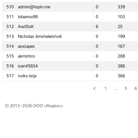
510
510
admin@lopin.me
admin@lopin.me
0
0
339
339
511
511
lobanov98
lobanov98
0
0
103
103
512
512
AwIDoK
AwIDoK
6
6
25
25
513
513
Nicholas Jimsheleishvili
Nicholas Jimsheleishvili
0
0
199
199
514
514
aostapec
aostapec
0
0
167
167
515
515
akmintro
akmintro
0
0
288
288
516
516
ivan45654
ivan45654
0
0
386
386
517
517
nvikv-brja
nvikv-brja
0
0
366
366
1
…
5
6
© 2013–2026 ООО «
Яндекс
»