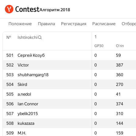
Алгоритм 2018
Положение
Правила
Регистрация
Расписание
Отборо
1
1
№
№
Ishtirokchi
Ishtirokchi
GP30
GP30
O‘rin
O‘rin
501
501
Сергей Козуб
Сергей Козуб
0
0
59
59
502
502
Victor
Victor
0
0
387
387
503
503
shubhamgarg18
shubhamgarg18
0
0
360
360
504
504
Skird
Skird
0
0
270
270
505
505
a.nedol
a.nedol
0
0
41
41
506
506
Ian Connor
Ian Connor
0
0
374
374
507
507
ybelik2015
ybelik2015
0
0
310
310
508
508
kukazaza
kukazaza
0
0
144
144
509
509
M.H.
M.H.
0
0
159
159