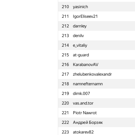
210
yasinich
211
IgorEliseev21
212
darnley
213
denilv
214
e_vitaliy
215
at-guard
216
KarabanovAV
217
zhelubenkovalexandr
218
namnefternamn
219
dimk.007
220
vas.and.tor
221
Piotr Nawrot
222
Андрей Борзяк
№
Ishtirokchi
223
atokarev82