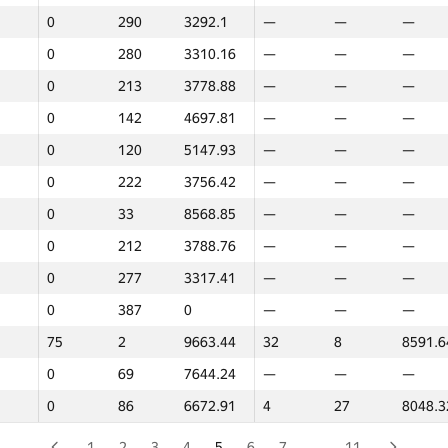
0
290
3292.1
—
—
—
0
387
0
—
—
—
0
280
3310.16
—
—
—
0
236
3706.62
—
—
—
0
213
3778.88
—
—
—
45
5
9297.53
36
7
8643.7
0
142
4697.81
—
—
—
36
7
9249.44
—
—
—
0
120
5147.93
—
—
—
0
218
3769.49
—
—
—
0
222
3756.42
—
—
—
0
226
3748.16
—
—
—
0
33
8568.85
—
—
—
0
150
4552.92
—
—
—
0
212
3788.76
—
—
—
32
8
9176.61
26
10
8509.9
0
277
3317.41
—
—
—
100
1
9844.13
100
1
8749.3
0
387
0
—
—
—
0
105
5413.23
—
—
—
75
2
9663.44
32
8
8591.6
0
148
4566.61
—
—
—
0
69
7644.24
—
—
—
0
136
4828.07
—
—
—
0
86
6672.91
4
27
8048.3
0
331
2095.05
—
—
—
0
284
3310.08
—
—
—
1
2
3
4
5
6
7
…
11