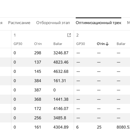
ия
Расписание
Отборочный этап
Оптимизационный трек
M
1
2
GP30
O‘rin
Ballar
GP30
O‘rin
Ballar
0
298
3246.87
—
—
—
0
137
4823.46
—
—
—
0
145
4632.68
—
—
—
0
384
161.31
—
—
—
0
387
0
—
—
—
0
368
1441.38
—
—
—
0
172
4146.07
—
—
—
0
256
3485.8
—
—
—
0
161
4304.89
6
25
8080.5