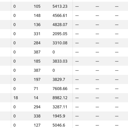
0
105
5413.23
—
—
—
0
298
3246.87
—
—
—
0
148
4566.61
—
—
—
0
137
4823.46
—
—
—
0
136
4828.07
—
—
—
0
145
4632.68
—
—
—
0
331
2095.05
—
—
—
0
384
161.31
—
—
—
0
284
3310.08
—
—
—
0
387
0
—
—
—
0
387
0
—
—
—
0
368
1441.38
—
—
—
0
185
3833.03
—
—
—
0
172
4146.07
—
—
—
0
387
0
—
—
—
0
256
3485.8
—
—
—
0
197
3829.7
—
—
—
0
161
4304.89
6
25
8080.5
0
71
7608.66
—
—
—
0
387
0
—
—
—
18
14
8982.12
—
—
—
0
316
2813.51
—
—
—
0
294
3287.11
—
—
—
0
363
1470.71
—
—
—
0
338
1945.9
—
—
—
0
249
3607.54
—
—
—
0
127
5046.6
—
—
—
0
262
3430.43
—
—
—