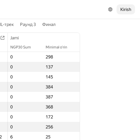
Kirish
L-трек
Раунд 3
Финал
Jami
NGP30 Sum
Minimal o‘rin
0
298
0
137
0
145
0
384
0
387
0
368
0
172
0
256
2
6
25