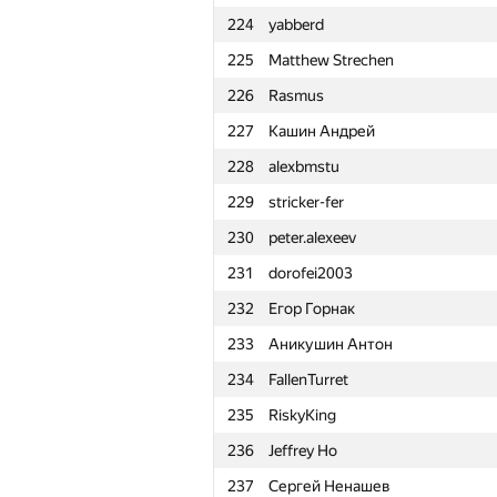
224
yabberd
201
Nikitaigumnov2002
225
Matthew Strechen
202
Игорь Головин
226
Rasmus
203
sokian
227
Кашин Андрей
204
gggg66
228
alexbmstu
205
wndenis
229
stricker-fer
206
nmmlitswe
230
peter.alexeev
207
vlad.zhcherbina
231
dorofei2003
208
Dmitriy.AM
232
Егор Горнак
209
kasatky
233
Аникушин Антон
210
yasinich
234
FallenTurret
211
IgorEliseev21
235
RiskyKing
212
darnley
236
Jeffrey Ho
213
denilv
237
Сергей Ненашев
214
e_vitaliy