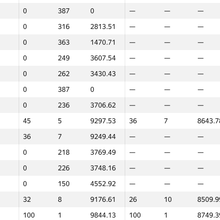
0
387
0
—
—
—
0
316
2813.51
—
—
—
0
363
1470.71
—
—
—
0
249
3607.54
—
—
—
0
262
3430.43
—
—
—
0
387
0
—
—
—
0
236
3706.62
—
—
—
45
5
9297.53
36
7
8643.7
36
7
9249.44
—
—
—
0
218
3769.49
—
—
—
0
226
3748.16
—
—
—
0
150
4552.92
—
—
—
32
8
9176.61
26
10
8509.9
1
2
100
1
9844.13
100
1
8749.3
GP30
O‘rin
Ballar
GP30
O‘rin
Ballar