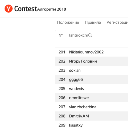
Алгоритм 2018
Положение
Правила
Регистрац
№
Ishtirokchi
201
Nikitaigumnov2002
202
Игорь Головин
203
sokian
204
gggg66
205
wndenis
206
nmmlitswe
207
vlad.zhcherbina
208
Dmitriy.AM
209
kasatky