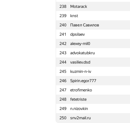
238
Motarack
215
at-guard
239
knst
216
KarabanovAV
240
Павел Савилов
217
zhelubenkovalexandr
241
dpsilaev
218
namnefternamn
242
alexey-mil0
219
dimk.007
243
advokatubkru
220
vas.and.tor
244
vasiliev.dsd
221
Piotr Nawrot
245
kuzmin-n-iv
222
Андрей Борзяк
246
Spirin.egor777
223
atokarev82
247
etrofimenko
224
yabberd
248
fetetriste
225
Matthew Strechen
249
n.nizovkin
226
Rasmus
250
snv2mail.ru
227
Кашин Андрей
228
alexbmstu