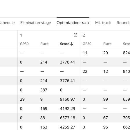
Schedule
Elimination stage
Optimization track
ML track
Round 
1
2
GP30
Place
Score
GP30
Place
Scor
—
—
—
11
20
824
0
214
3776.41
—
—
—
—
—
—
22
12
840
0
214
3776.41
—
—
—
0
387
0
—
—
—
29
9
9160.97
0
99
659
0
169
4192.29
—
—
—
0
88
6573.18
0
67
705
0
163
4255.27
0
96
662