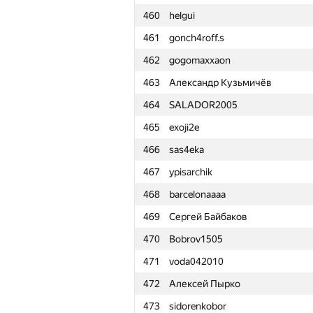
460
helgui
461
gonch4roff.s
462
gogomaxxaon
463
Александр Кузьмичёв
464
SALADOR2005
465
exoji2e
466
sas4eka
467
ypisarchik
468
barcelonaaaa
469
Сергей Байбаков
470
Bobrov1505
471
voda042010
472
Алексей Пырко
#
Participant
473
sidorenkobor