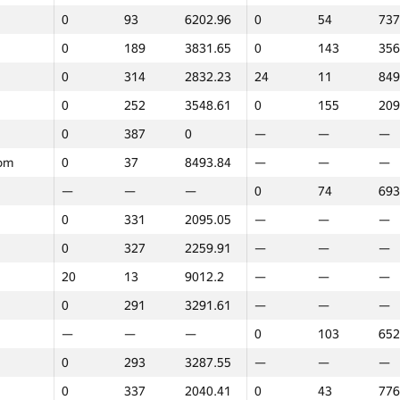
0
93
6202.96
0
54
737
—
—
—
11
20
824
0
189
3831.65
0
143
356
0
214
3776.41
—
—
—
0
314
2832.23
24
11
849
—
—
—
22
12
840
0
252
3548.61
0
155
209
0
214
3776.41
—
—
—
0
387
0
—
—
—
0
387
0
—
—
—
com
0
37
8493.84
—
—
—
29
9
9160.97
0
99
659
—
—
—
0
74
693
0
169
4192.29
—
—
—
0
331
2095.05
—
—
—
0
88
6573.18
0
67
705
0
327
2259.91
—
—
—
0
163
4255.27
0
96
662
20
13
9012.2
—
—
—
0
267
3384.85
—
—
—
0
291
3291.61
—
—
—
0
387
0
—
—
—
—
—
—
0
103
652
0
209
3795.81
—
—
—
0
293
3287.55
—
—
—
0
278
3311.62
—
—
—
0
337
2040.41
0
43
776
0
272
3320.45
—
—
—