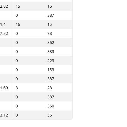
2.82
15
16
0
32
0
387
0
138
1.4
16
15
0
318
7.82
0
78
0
186
0
362
0
147
0
383
4.98
0
91
0
223
0
387
0
153
0
296
0
387
0
387
1.69
3
28
0.79
0
54
0
387
9.19
0
143
0
360
1.85
24
11
3.12
0
56
4.28
0
155
0
387