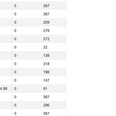
0
267
0
387
0
209
0
278
0
272
0
32
0
138
0
318
0
186
0
147
4.98
0
91
0
387
0
296
Total
0
387
e
NGP30 Sum
Min place