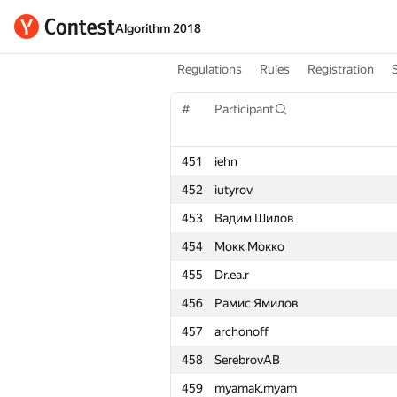
Algorithm 2018
Regulations
Rules
Registration
#
Participant
451
iehn
452
iutyrov
453
Вадим Шилов
454
Мокк Мокко
455
Dr.ea.r
456
Рамис Ямилов
457
archonoff
458
SerebrovAB
459
myamak.myam