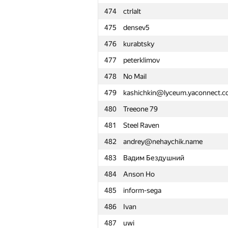
474
ctrlalt
451
iehn
475
densev5
452
iutyrov
476
kurabtsky
453
Вадим Шилов
477
peterklimov
454
Мокк Мокко
478
No Mail
455
Dr.ea.r
479
kashichkin@lyceum.yaconnect.
456
Рамис Ямилов
480
Treeone 79
457
archonoff
481
Steel Raven
458
SerebrovAB
482
andrey@nehaychik.name
459
myamak.myam
483
Вадим Бездушний
460
helgui
484
Anson Ho
461
gonch4roff.s
485
inform-sega
462
gogomaxxaon
486
Ivan
463
Александр Кузьмичёв
487
uwi
464
SALADOR2005