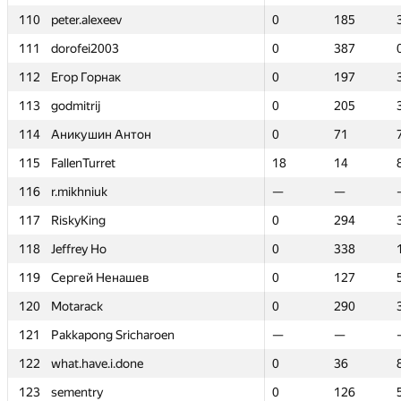
110
110
peter.alexeev
peter.alexeev
0
0
185
185
111
111
dorofei2003
dorofei2003
0
0
387
387
112
112
Егор Горнак
Егор Горнак
0
0
197
197
113
113
godmitrij
godmitrij
0
0
205
205
114
114
Аникушин Антон
Аникушин Антон
0
0
71
71
115
115
FallenTurret
FallenTurret
18
18
14
14
116
116
r.mikhniuk
r.mikhniuk
—
—
—
—
117
117
RiskyKing
RiskyKing
0
0
294
294
118
118
Jeffrey Ho
Jeffrey Ho
0
0
338
338
119
119
Сергей Ненашев
Сергей Ненашев
0
0
127
127
120
120
Motarack
Motarack
0
0
290
290
121
121
Pakkapong Sricharoen
Pakkapong Sricharoen
—
—
—
—
122
122
what.have.i.done
what.have.i.done
0
0
36
36
123
123
sementry
sementry
0
0
126
126