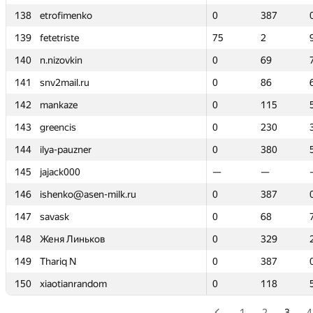
138
138
etrofimenko
etrofimenko
0
0
387
387
139
139
fetetriste
fetetriste
75
75
2
2
140
140
n.nizovkin
n.nizovkin
0
0
69
69
141
141
snv2mail.ru
snv2mail.ru
0
0
86
86
142
142
mankaze
mankaze
0
0
115
115
143
143
greencis
greencis
0
0
230
230
144
144
ilya-pauzner
ilya-pauzner
0
0
380
380
145
145
jajack000
jajack000
—
—
—
—
146
146
ishenko@asen-milk.ru
ishenko@asen-milk.ru
0
0
387
387
147
147
savask
savask
0
0
68
68
148
148
Женя Линьков
Женя Линьков
0
0
329
329
149
149
Thariq N
Thariq N
0
0
387
387
150
150
xiaotianrandom
xiaotianrandom
0
0
118
118
1
2
3
4