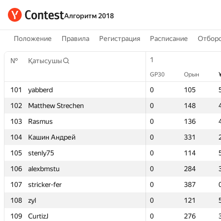
Алгоритм 2018
Положение
Правила
Регистрация
Расписание
Отборо
1
1
№
№
Қатысушы
Қатысушы
GP30
GP30
Орын
Орын
101
101
yabberd
yabberd
0
0
105
105
102
102
Matthew Strechen
Matthew Strechen
0
0
148
148
103
103
Rasmus
Rasmus
0
0
136
136
104
104
Кашин Андрей
Кашин Андрей
0
0
331
331
105
105
stenly75
stenly75
0
0
114
114
106
106
alexbmstu
alexbmstu
0
0
284
284
107
107
stricker-fer
stricker-fer
0
0
387
387
108
108
zyl
zyl
0
0
121
121
109
109
CurtizJ
CurtizJ
0
0
276
276