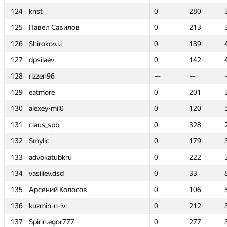
124
124
knst
knst
0
0
280
280
125
125
Павел Савилов
Павел Савилов
0
0
213
213
126
126
Shirokov.i.i
Shirokov.i.i
0
0
139
139
127
127
dpsilaev
dpsilaev
0
0
142
142
128
128
rizzen96
rizzen96
—
—
—
—
129
129
eatmore
eatmore
0
0
201
201
130
130
alexey-mil0
alexey-mil0
0
0
120
120
131
131
claus_spb
claus_spb
0
0
328
328
132
132
Smylic
Smylic
0
0
179
179
133
133
advokatubkru
advokatubkru
0
0
222
222
134
134
vasiliev.dsd
vasiliev.dsd
0
0
33
33
135
135
Арсений Колосов
Арсений Колосов
0
0
106
106
136
136
kuzmin-n-iv
kuzmin-n-iv
0
0
212
212
137
137
Spirin.egor777
Spirin.egor777
0
0
277
277