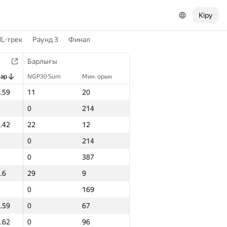
Кіру
L-трек
Раунд 3
Финал
Барлығы
лар
NGP30 Sum
Мин. орын
.59
11
20
0
214
.42
22
12
0
214
0
387
.6
29
9
0
169
.59
0
67
.62
0
96