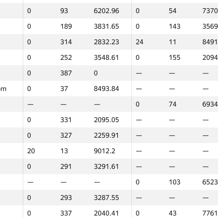
0
93
6202.96
0
54
7370
—
—
—
11
20
8240
0
189
3831.65
0
143
3569
0
214
3776.41
—
—
—
0
314
2832.23
24
11
8491
—
—
—
22
12
8402
0
252
3548.61
0
155
2094
0
214
3776.41
—
—
—
0
387
0
—
—
—
0
387
0
—
—
—
om
0
37
8493.84
—
—
—
29
9
9160.97
0
99
6590
—
—
—
0
74
6934
0
169
4192.29
—
—
—
0
331
2095.05
—
—
—
0
88
6573.18
0
67
7053
0
327
2259.91
—
—
—
0
163
4255.27
0
96
6620
20
13
9012.2
—
—
—
0
267
3384.85
—
—
—
0
291
3291.61
—
—
—
0
387
0
—
—
—
—
—
—
0
103
6523
0
209
3795.81
—
—
—
0
293
3287.55
—
—
—
0
278
3311.62
—
—
—
0
337
2040.41
0
43
7761
0
272
3320.45
—
—
—