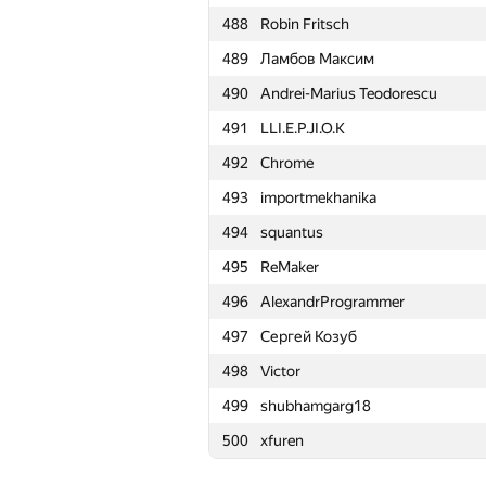
488
Robin Fritsch
465
exoji2e
489
Ламбов Максим
466
sas4eka
490
Andrei-Marius Teodorescu
467
ypisarchik
491
LLI.E.P.JI.O.K
468
barcelonaaaa
492
Chrome
469
Сергей Байбаков
493
importmekhanika
470
Bobrov1505
494
squantus
471
voda042010
495
ReMaker
472
Алексей Пырко
496
AlexandrProgrammer
473
sidorenkobor
497
Сергей Козуб
474
ctrlalt
498
Victor
475
densev5
499
shubhamgarg18
476
kurabtsky
500
xfuren
477
peterklimov
478
No Mail