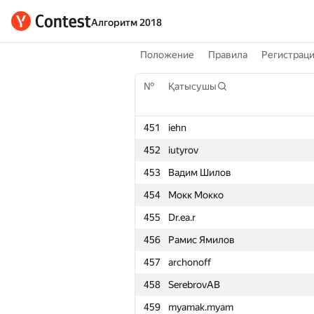
Алгоритм 2018
Положение
Правила
Регистрац
№
Қатысушы
451
iehn
452
iutyrov
453
Вадим Шилов
454
Мокк Мокко
455
Dr.ea.r
456
Рамис Ямилов
457
archonoff
458
SerebrovAB
459
myamak.myam