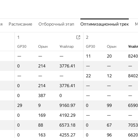
ия
Расписание
Отборочный этап
Оптимизационный трек
M
1
2
GP30
Орын
Ұпайлар
GP30
Орын
Ұпай
—
—
—
11
20
8240
0
214
3776.41
—
—
—
—
—
—
22
12
8402
0
214
3776.41
—
—
—
0
387
0
—
—
—
29
9
9160.97
0
99
6590
0
169
4192.29
—
—
—
0
88
6573.18
0
67
7053
0
163
4255.27
0
96
6620