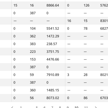
15
16
8866.64
0
126
5762
0
32
8569.93
—
—
—
0
387
0
—
—
—
0
138
4819.08
—
—
—
—
—
—
16
15
8301
0
318
2746.42
—
—
—
0
104
5541.52
0
78
6827
0
186
3832.16
—
—
—
0
362
1472.29
—
—
—
0
147
4603.72
—
—
—
0
383
238.57
—
—
—
0
280
3310.16
0
91
6644
0
223
3751.75
—
—
—
0
387
0
—
—
—
0
153
4476.66
—
—
—
0
296
3274.39
—
—
—
0
387
0
—
—
—
0
387
0
—
—
—
0
59
7910.89
3
28
8021
0
93
6202.96
0
54
7370
0
387
0
—
—
—
0
189
3831.65
0
143
3569
0
360
1485.15
—
—
—
0
314
2832.23
24
11
8491
0
56
8073.02
0
86
6703
0
252
3548.61
0
155
2094
0
387
0
—
—
—
1
…
5
6
7
8
9
10
11