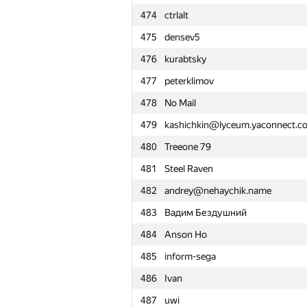
474
ctrlalt
451
iehn
475
densev5
452
iutyrov
476
kurabtsky
453
Вадим Шилов
477
peterklimov
454
Мокк Мокко
478
No Mail
455
Dr.ea.r
479
kashichkin@lyceum.yaconnect.c
456
Рамис Ямилов
480
Treeone 79
457
archonoff
481
Steel Raven
458
SerebrovAB
482
andrey@nehaychik.name
459
myamak.myam
483
Вадим Бездушний
460
helgui
484
Anson Ho
461
gonch4roff.s
485
inform-sega
462
gogomaxxaon
486
Ivan
463
Александр Кузьмичёв
487
uwi
464
SALADOR2005