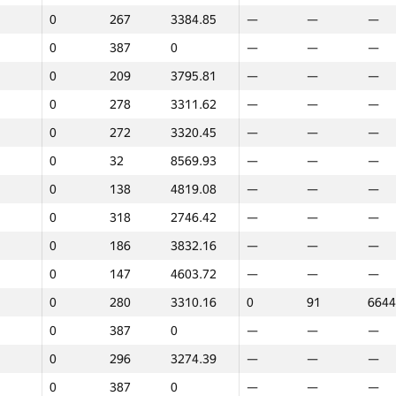
0
267
3384.85
—
—
—
0
387
0
—
—
—
0
209
3795.81
—
—
—
0
278
3311.62
—
—
—
0
272
3320.45
—
—
—
0
32
8569.93
—
—
—
0
138
4819.08
—
—
—
0
318
2746.42
—
—
—
0
186
3832.16
—
—
—
0
147
4603.72
—
—
—
0
280
3310.16
0
91
6644
0
387
0
—
—
—
0
296
3274.39
—
—
—
1
2
0
387
0
—
—
—
GP30
Орын
Ұпайлар
GP30
Орын
Ұпай