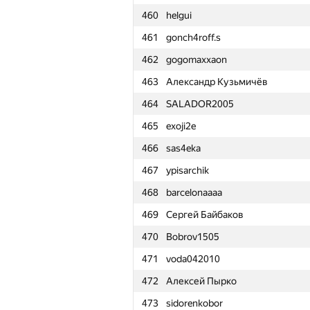
460
helgui
461
gonch4roff.s
462
gogomaxxaon
463
Александр Кузьмичёв
464
SALADOR2005
465
exoji2e
466
sas4eka
467
ypisarchik
468
barcelonaaaa
469
Сергей Байбаков
470
Bobrov1505
471
voda042010
472
Алексей Пырко
№
Қатысушы
473
sidorenkobor