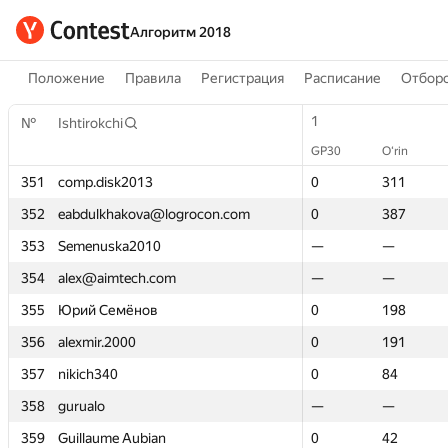
Алгоритм 2018
Положение
Правила
Регистрация
Расписание
Отборо
1
1
№
№
Ishtirokchi
Ishtirokchi
GP30
GP30
O‘rin
O‘rin
351
351
comp.disk2013
comp.disk2013
0
0
311
311
352
352
eabdulkhakova@logrocon.com
eabdulkhakova@logrocon.com
0
0
387
387
353
353
Semenuska2010
Semenuska2010
—
—
—
—
354
354
alex@aimtech.com
alex@aimtech.com
—
—
—
—
355
355
Юрий Семёнов
Юрий Семёнов
0
0
198
198
356
356
alexmir.2000
alexmir.2000
0
0
191
191
357
357
nikich340
nikich340
0
0
84
84
358
358
gurualo
gurualo
—
—
—
—
359
359
Guillaume Aubian
Guillaume Aubian
0
0
42
42