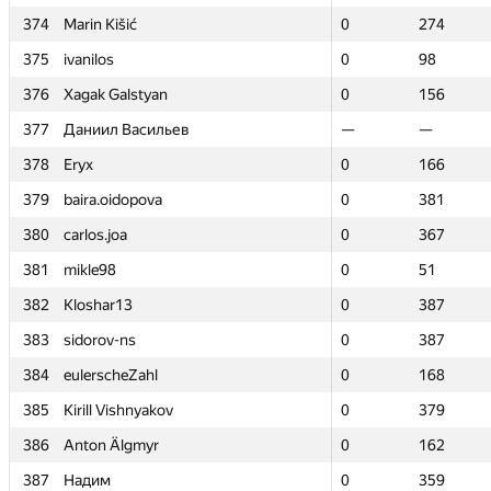
374
374
Marin Kišić
Marin Kišić
0
0
274
274
375
375
ivanilos
ivanilos
0
0
98
98
376
376
Xagak Galstyan
Xagak Galstyan
0
0
156
156
377
377
Даниил Васильев
Даниил Васильев
—
—
—
—
378
378
Eryx
Eryx
0
0
166
166
379
379
baira.oidopova
baira.oidopova
0
0
381
381
380
380
carlos.joa
carlos.joa
0
0
367
367
381
381
mikle98
mikle98
0
0
51
51
382
382
Kloshar13
Kloshar13
0
0
387
387
383
383
sidorov-ns
sidorov-ns
0
0
387
387
384
384
eulerscheZahl
eulerscheZahl
0
0
168
168
385
385
Kirill Vishnyakov
Kirill Vishnyakov
0
0
379
379
386
386
Anton Älgmyr
Anton Älgmyr
0
0
162
162
387
387
Надим
Надим
0
0
359
359