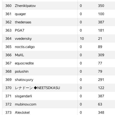
360
360
ZhenikIpatov
ZhenikIpatov
0
0
350
350
361
361
quager
quager
0
0
100
100
362
362
thedenaas
thedenaas
0
0
387
387
363
363
PGA7
PGA7
0
0
181
181
364
364
vvedensky
vvedensky
10
10
21
21
365
365
noctis.caligo
noctis.caligo
0
0
89
89
366
366
MaXL
MaXL
0
0
309
309
367
367
equocredite
equocredite
0
0
77
77
368
368
polushin
polushin
0
0
79
79
369
369
shatov.yury
shatov.yury
0
0
291
291
370
370
レナドーン ◆NEETSDKASU
レナドーン ◆NEETSDKASU
0
0
122
122
371
371
sisgandarli
sisgandarli
0
0
387
387
372
372
mubinov.com
mubinov.com
0
0
63
63
373
373
AlexJokel
AlexJokel
0
0
348
348