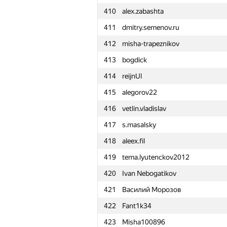
410
alex.zabashta
411
dmitry.semenov.ru
412
misha-trapeznikov
413
bogdick
414
reijnUl
415
alegorov22
416
vetlin.vladislav
417
s.masalsky
418
aleex.fil
419
tema.lyutenckov2012
420
Ivan Nebogatikov
421
Василий Морозов
422
Fant1k34
№
Қатысушы
423
Misha100896