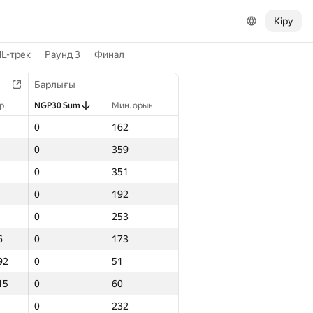
Кіру
L-трек
Раунд 3
Финал
Барлығы
р
NGP30 Sum
Мин. орын
0
162
0
359
0
351
0
192
0
253
6
0
173
92
0
51
15
0
60
0
232