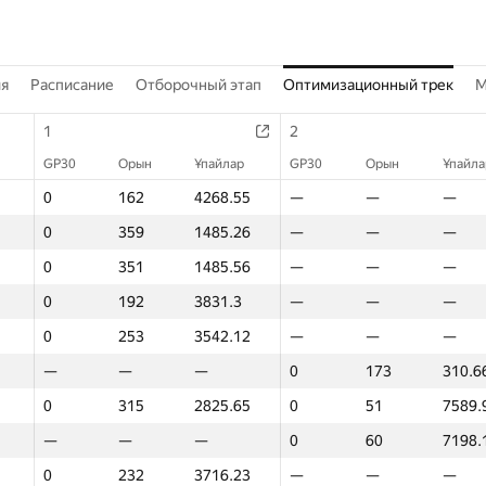
ия
Расписание
Отборочный этап
Оптимизационный трек
M
1
2
GP30
Орын
Ұпайлар
GP30
Орын
Ұпайла
0
162
4268.55
—
—
—
0
359
1485.26
—
—
—
0
351
1485.56
—
—
—
0
192
3831.3
—
—
—
0
253
3542.12
—
—
—
—
—
—
0
173
310.6
0
315
2825.65
0
51
7589.
—
—
—
0
60
7198.
0
232
3716.23
—
—
—