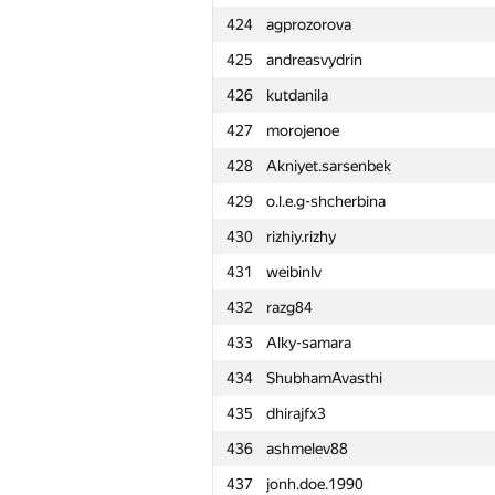
424
agprozorova
401
Anton Älgmyr
425
andreasvydrin
402
Надим
426
kutdanila
403
vaniapsp
427
morojenoe
404
d.shatty
428
Akniyet.sarsenbek
405
Ivan Fekete
429
o.l.e.g-shcherbina
406
r.mammadov2016
430
rizhiy.rizhy
407
anatolijs.gorbunovs
431
weibinlv
408
igorjan94
432
razg84
409
dmitrifarafonov
433
Alky-samara
410
alex.zabashta
434
ShubhamAvasthi
411
dmitry.semenov.ru
435
dhirajfx3
412
misha-trapeznikov
436
ashmelev88
413
bogdick
437
jonh.doe.1990
414
reijnUl