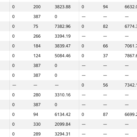
0
200
3823.88
0
94
6632.
0
387
0
—
—
—
0
75
7382.96
0
82
6774.
0
266
3394.19
—
—
—
0
184
3839.47
0
66
7061.
0
124
5084.46
0
37
7867.
0
387
0
—
—
—
0
387
0
—
—
—
—
—
—
0
56
7342.
0
280
3310.16
—
—
—
0
387
0
—
—
—
0
94
6134.42
0
87
6699.
0
330
2099.84
—
—
—
1
2
0
289
3294.31
—
—
—
GP30
Орын
Ұпайлар
GP30
Орын
Ұпайла