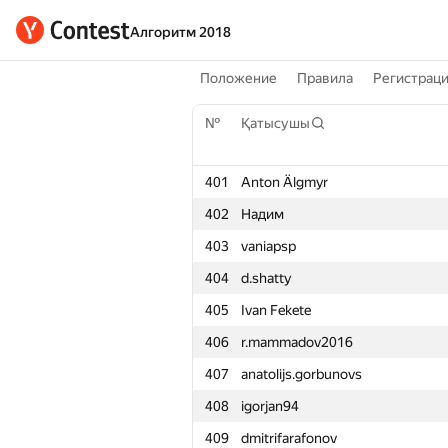
Алгоритм 2018
Положение
Правила
Регистрац
№
Қатысушы
401
Anton Älgmyr
402
Надим
403
vaniapsp
404
d.shatty
405
Ivan Fekete
406
r.mammadov2016
407
anatolijs.gorbunovs
408
igorjan94
409
dmitrifarafonov