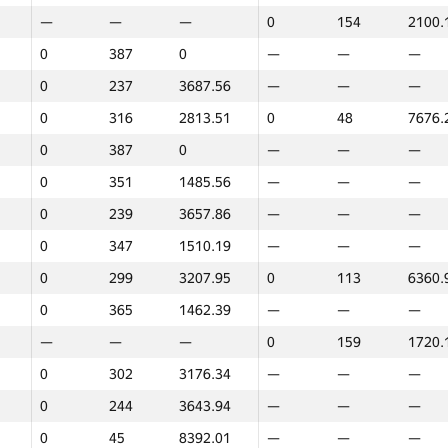
—
—
—
0
154
2100.
0
162
4268.55
—
—
—
0
387
0
—
—
—
0
359
1485.26
—
—
—
0
237
3687.56
—
—
—
0
351
1485.56
—
—
—
0
316
2813.51
0
48
7676.
0
192
3831.3
—
—
—
0
387
0
—
—
—
0
253
3542.12
—
—
—
0
351
1485.56
—
—
—
—
—
—
0
173
310.6
0
239
3657.86
—
—
—
0
315
2825.65
0
51
7589.
0
347
1510.19
—
—
—
—
—
—
0
60
7198.
0
299
3207.95
0
113
6360.
0
232
3716.23
—
—
—
0
365
1462.39
—
—
—
0
200
3823.88
0
94
6632.
—
—
—
0
159
1720.
0
387
0
—
—
—
0
302
3176.34
—
—
—
0
75
7382.96
0
82
6774.
0
244
3643.94
—
—
—
0
266
3394.19
—
—
—
0
45
8392.01
—
—
—
0
184
3839.47
0
66
7061.