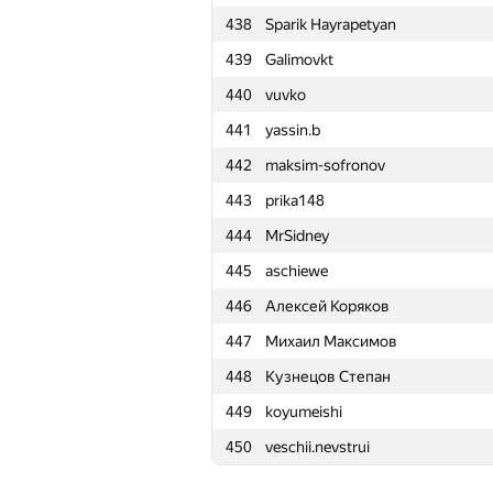
438
Sparik Hayrapetyan
415
alegorov22
439
Galimovkt
416
vetlin.vladislav
440
vuvko
417
s.masalsky
441
yassin.b
418
aleex.fil
442
maksim-sofronov
419
tema.lyutenckov2012
443
prika148
420
Ivan Nebogatikov
444
MrSidney
421
Василий Морозов
445
aschiewe
422
Fant1k34
446
Алексей Коряков
423
Misha100896
447
Михаил Максимов
424
agprozorova
448
Кузнецов Степан
425
andreasvydrin
449
koyumeishi
426
kutdanila
450
veschii.nevstrui
427
morojenoe
428
Akniyet.sarsenbek