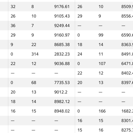
32
8
9176.61
26
10
8509.
26
10
9105.43
29
9
8556.
36
7
9249.44
—
—
—
29
9
9160.97
0
99
6590.
9
22
8685.38
18
14
8363.
0
314
2832.23
24
11
8491.
22
12
9036.88
0
107
6471.
—
—
—
22
12
8402.
0
68
7735.53
20
13
8397.
20
13
9012.2
—
—
—
18
14
8982.12
—
—
—
16
15
8948.02
0
166
1682.
—
—
—
16
15
8301.
1
2
—
—
—
15
16
8275.
GP30
Место
Баллы
GP30
Место
Баллы