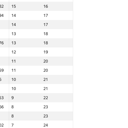
82
15
16
39
200
1
94
14
17
64
107
2
14
17
96
100
4
13
18
78
81
5
76
13
18
73
80
6
12
19
43
75
2
11
20
02
72
3
59
11
20
48
69
5
6
10
21
58
60
3
10
21
99
58
8
53
9
22
48
55
9
66
8
23
36
7
8
23
6
29
9
02
7
24
93
27
14