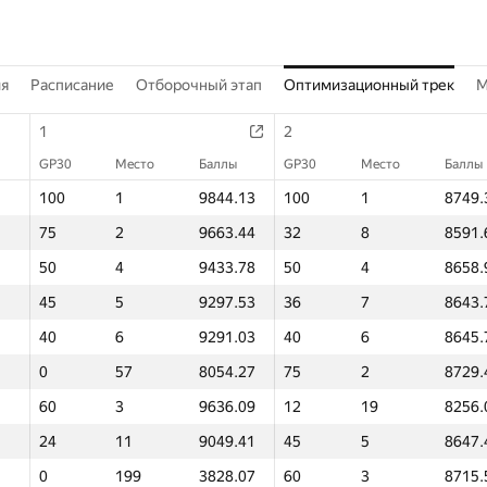
ия
Расписание
Отборочный этап
Оптимизационный трек
M
1
2
GP30
Место
Баллы
GP30
Место
Баллы
100
1
9844.13
100
1
8749.
75
2
9663.44
32
8
8591.
50
4
9433.78
50
4
8658.
45
5
9297.53
36
7
8643.
40
6
9291.03
40
6
8645.
0
57
8054.27
75
2
8729.
60
3
9636.09
12
19
8256.
24
11
9049.41
45
5
8647.
0
199
3828.07
60
3
8715.