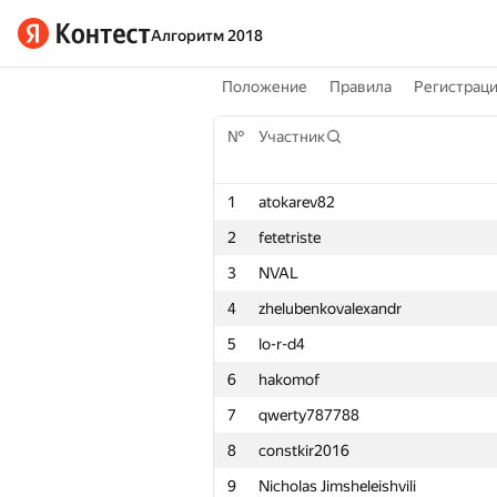
Алгоритм 2018
Положение
Правила
Регистрац
№
Участник
1
atokarev82
2
fetetriste
3
NVAL
4
zhelubenkovalexandr
5
lo-r-d4
6
hakomof
7
qwerty787788
8
constkir2016
9
Nicholas Jimsheleishvili