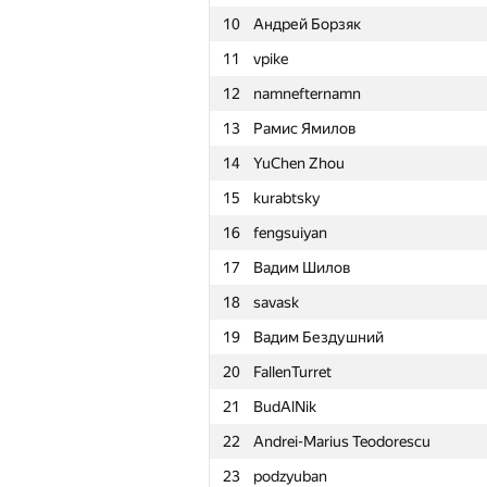
10
Андрей Борзяк
11
vpike
12
namnefternamn
13
Рамис Ямилов
14
YuChen Zhou
15
kurabtsky
16
fengsuiyan
17
Вадим Шилов
18
savask
19
Вадим Бездушний
20
FallenTurret
21
BudAlNik
22
Andrei-Marius Teodorescu
№
Участник
23
podzyuban