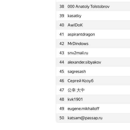
38
000 Anatoly Tolstobrov
15
kurabtsky
39
kasatky
16
fengsuiyan
40
AwIDoK
17
Вадим Шилов
41
aspirantdragon
18
savask
42
MrDindows
19
Вадим Бездушний
43
snv2mail.ru
20
FallenTurret
44
alexander.sibyakov
21
BudAlNik
45
sagresash
22
Andrei-Marius Teodorescu
46
Сергей Козуб
23
podzyuban
47
公幸 大中
24
Robin Fritsch
48
kvk1901
25
tourist
49
eugene.mikhailoff
26
Sergey Shcheglov
50
katsam@passap.ru
27
dvp
28
Mikhail Krivonosov