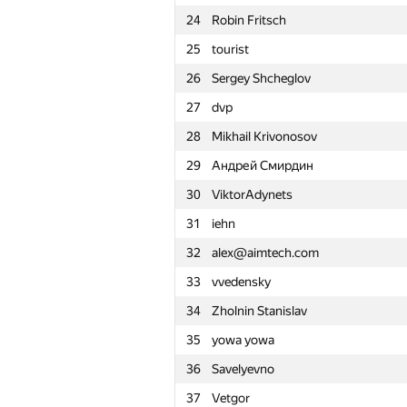
24
Robin Fritsch
1
atokarev82
25
tourist
2
fetetriste
26
Sergey Shcheglov
3
NVAL
27
dvp
4
zhelubenkovalexandr
28
Mikhail Krivonosov
5
lo-r-d4
29
Андрей Смирдин
6
hakomof
30
ViktorAdynets
7
qwerty787788
31
iehn
8
constkir2016
32
alex@aimtech.com
9
Nicholas Jimsheleishvili
33
vvedensky
10
Андрей Борзяк
34
Zholnin Stanislav
11
vpike
35
yowa yowa
12
namnefternamn
36
Savelyevno
13
Рамис Ямилов
37
Vetgor
14
YuChen Zhou