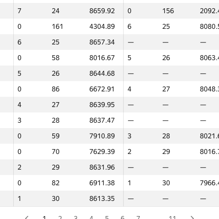
7
24
8659.92
0
156
2092.
0
314
2832.23
24
11
8491.
0
161
4304.89
6
25
8080.
22
12
9036.88
0
107
6471.
6
25
8657.34
—
—
—
—
—
—
22
12
8402.
0
58
8016.67
5
26
8063.
0
68
7735.53
20
13
8397.
5
26
8644.68
—
—
—
20
13
9012.2
—
—
—
0
86
6672.91
4
27
8048.
18
14
8982.12
—
—
—
4
27
8639.95
—
—
—
16
15
8948.02
0
166
1682.
3
28
8637.47
—
—
—
—
—
—
16
15
8301.
0
59
7910.89
3
28
8021.
—
—
—
15
16
8275.
0
70
7629.39
2
29
8016.
15
16
8866.64
0
126
5762.
2
29
8631.96
—
—
—
0
117
5193.49
14
17
8272.
0
82
6911.38
1
30
7966.
14
17
8833.97
—
—
—
1
30
8613.35
—
—
—
13
18
8789.29
—
—
—
0
110
5337.42
13
18
8257.
1
2
3
4
5
6
7
…
11