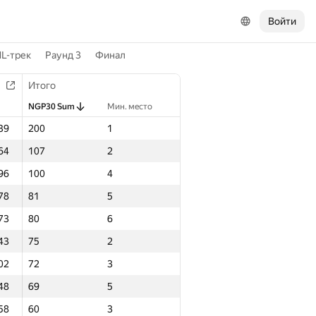
Войти
L-трек
Раунд 3
Финал
Итого
NGP30 Sum
Мин. место
39
200
1
64
107
2
96
100
4
78
81
5
73
80
6
43
75
2
02
72
3
48
69
5
58
60
3