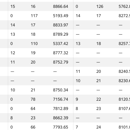
15
16
8866.64
0
126
5762.
100
1
9844.13
100
1
8749.
0
117
5193.49
14
17
8272.
75
2
9663.44
32
8
8591.
14
17
8833.97
—
—
—
50
4
9433.78
50
4
8658.
13
18
8789.29
—
—
—
45
5
9297.53
36
7
8643.
0
110
5337.42
13
18
8257.
40
6
9291.03
40
6
8645.
12
19
8777.32
—
—
—
0
57
8054.27
75
2
8729.
11
20
8752.79
—
—
—
60
3
9636.09
12
19
8256.
—
—
—
11
20
8240.
24
11
9049.41
45
5
8647.
—
—
—
10
21
8230.
0
199
3828.07
60
3
8715.
10
21
8750.34
—
—
—
32
8
9176.61
26
10
8509.
0
78
7156.74
9
22
8120.
26
10
9105.43
29
9
8556.
0
64
7812.89
8
23
8107.
36
7
9249.44
—
—
—
8
23
8662.39
—
—
—
29
9
9160.97
0
99
6590.
0
66
7793.65
7
24
8101.
9
22
8685.38
18
14
8363.