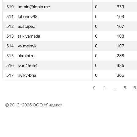
510
510
admin@lopin.me
admin@lopin.me
0
0
339
339
511
511
lobanov98
lobanov98
0
0
103
103
512
512
aostapec
aostapec
0
0
167
167
513
513
taikiyamada
taikiyamada
0
0
108
108
514
514
v.v.melnyk
v.v.melnyk
0
0
107
107
515
515
akmintro
akmintro
0
0
288
288
516
516
ivan45654
ivan45654
0
0
386
386
517
517
nvikv-brja
nvikv-brja
0
0
366
366
1
…
5
6
© 2013–2026 ООО «
Яндекс
»