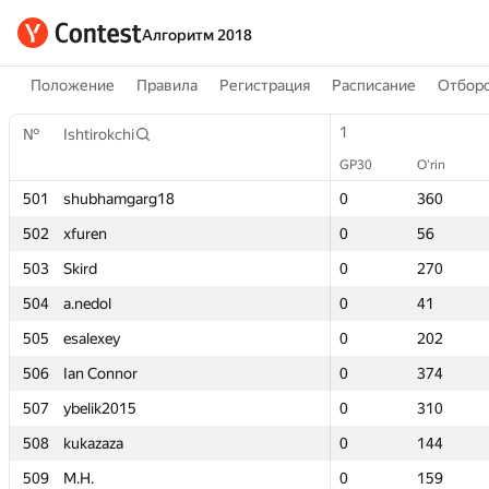
Алгоритм 2018
Положение
Правила
Регистрация
Расписание
Отборо
1
1
№
№
Ishtirokchi
Ishtirokchi
GP30
GP30
O‘rin
O‘rin
501
501
shubhamgarg18
shubhamgarg18
0
0
360
360
502
502
xfuren
xfuren
0
0
56
56
503
503
Skird
Skird
0
0
270
270
504
504
a.nedol
a.nedol
0
0
41
41
505
505
esalexey
esalexey
0
0
202
202
506
506
Ian Connor
Ian Connor
0
0
374
374
507
507
ybelik2015
ybelik2015
0
0
310
310
508
508
kukazaza
kukazaza
0
0
144
144
509
509
M.H.
M.H.
0
0
159
159