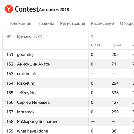
Алгоритм 2018
Положение
Правила
Регистрация
Расписание
Отборо
1
1
№
№
Қатысушы
Қатысушы
GP30
GP30
Орын
Орын
151
151
godmitrij
godmitrij
0
0
205
205
152
152
Аникушин Антон
Аникушин Антон
0
0
71
71
153
153
r.mikhniuk
r.mikhniuk
—
—
—
—
154
154
RiskyKing
RiskyKing
0
0
294
294
155
155
Jeffrey Ho
Jeffrey Ho
0
0
338
338
156
156
Сергей Ненашев
Сергей Ненашев
0
0
127
127
157
157
Motarack
Motarack
0
0
290
290
158
158
Pakkapong Sricharoen
Pakkapong Sricharoen
—
—
—
—
159
159
what.have.i.done
what.have.i.done
0
0
36
36