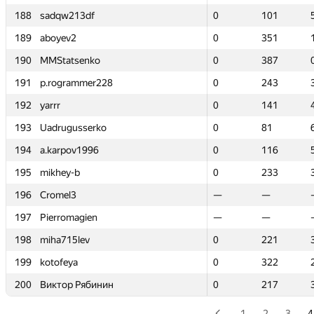
188
188
sadqw213df
sadqw213df
0
0
101
101
189
189
aboyev2
aboyev2
0
0
351
351
190
190
MMStatsenko
MMStatsenko
0
0
387
387
191
191
p.rogrammer228
p.rogrammer228
0
0
243
243
192
192
yarrr
yarrr
0
0
141
141
193
193
Uadrugusserko
Uadrugusserko
0
0
81
81
194
194
a.karpov1996
a.karpov1996
0
0
116
116
195
195
mikhey-b
mikhey-b
0
0
233
233
196
196
Cromel3
Cromel3
—
—
—
—
197
197
Pierromagien
Pierromagien
—
—
—
—
198
198
miha715lev
miha715lev
0
0
221
221
199
199
kotofeya
kotofeya
0
0
322
322
200
200
Виктор Рябинин
Виктор Рябинин
0
0
217
217
1
2
3
4