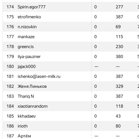
174
174
Spirin.egor777
Spirin.egor777
0
0
277
277
175
175
etrofimenko
etrofimenko
0
0
387
387
176
176
n.nizovkin
n.nizovkin
0
0
69
69
177
177
mankaze
mankaze
0
0
115
115
178
178
greencis
greencis
0
0
230
230
179
179
ilya-pauzner
ilya-pauzner
0
0
380
380
180
180
jajack000
jajack000
—
—
—
—
181
181
ishenko@asen-milk.ru
ishenko@asen-milk.ru
0
0
387
387
182
182
Женя Линьков
Женя Линьков
0
0
329
329
183
183
Thariq N
Thariq N
0
0
387
387
184
184
xiaotianrandom
xiaotianrandom
0
0
118
118
185
185
kkhadaev
kkhadaev
0
0
43
43
186
186
irioth
irioth
0
0
80
80
187
187
Артём
Артём
—
—
—
—