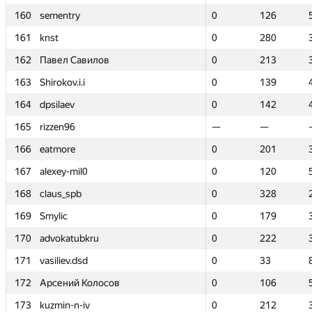
160
160
sementry
sementry
0
0
126
126
161
161
knst
knst
0
0
280
280
162
162
Павел Савилов
Павел Савилов
0
0
213
213
163
163
Shirokov.i.i
Shirokov.i.i
0
0
139
139
164
164
dpsilaev
dpsilaev
0
0
142
142
165
165
rizzen96
rizzen96
—
—
—
—
166
166
eatmore
eatmore
0
0
201
201
167
167
alexey-mil0
alexey-mil0
0
0
120
120
168
168
claus_spb
claus_spb
0
0
328
328
169
169
Smylic
Smylic
0
0
179
179
170
170
advokatubkru
advokatubkru
0
0
222
222
171
171
vasiliev.dsd
vasiliev.dsd
0
0
33
33
172
172
Арсений Колосов
Арсений Колосов
0
0
106
106
173
173
kuzmin-n-iv
kuzmin-n-iv
0
0
212
212