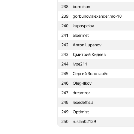
238
bormisov
215
gab62
239
gorbunov.alexander.mo-10
216
andreybegunov
240
kupospelov
217
marcose18
241
albermet
218
limaevav
242
Anton Lupanov
219
Андрей Антонов
243
Дмитрий Кидяев
220
d3dx13
244
ivpe211
221
amato.eugenio
245
Сергей Золотарёв
222
pleskach.oleg18
246
Oleg-Ilkov
223
kn555777
247
dreamzor
224
Юра Дзерин
248
lebedeff.s.a
225
hamlet.mikaelyan
249
Optimist
226
zltroll
250
ruslan02129
227
developer.oleg
228
arctangent