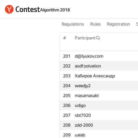
Algorithm 2018
Regulations
Rules
Registration
#
Participant
201
d@lyukov.com
202
asdf.solvation
203
Хабиров Александр
204
weedjy2
205
masamasakt
206
udigo
207
sbt7020
208
zdd-2000
209
ualab