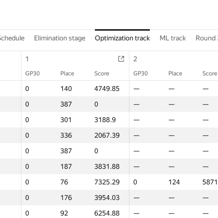
Schedule
Elimination stage
Optimization track
ML track
Round 
1
2
GP30
Place
Score
GP30
Place
Score
0
140
4749.85
—
—
—
0
387
0
—
—
—
0
301
3188.9
—
—
—
0
336
2067.39
—
—
—
0
387
0
—
—
—
0
187
3831.88
—
—
—
0
76
7325.29
0
124
5871
0
176
3954.03
—
—
—
0
92
6254.88
—
—
—