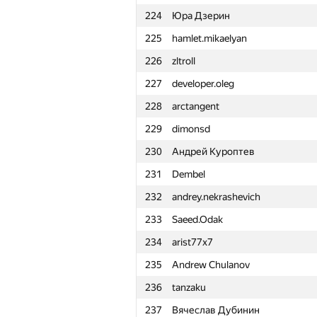
224
Юра Дзерин
201
d@lyukov.com
225
hamlet.mikaelyan
202
asdf.solvation
226
zltroll
203
Хабиров Александр
227
developer.oleg
204
weedjy2
228
arctangent
205
masamasakt
229
dimonsd
206
udigo
230
Андрей Куроптев
207
sbt7020
231
Dembel
208
zdd-2000
232
andrey.nekrashevich
209
ualab
233
Saeed.Odak
210
DryukAlex
234
arist77x7
211
Влад Галичанский
235
Andrew Chulanov
212
krunt
236
tanzaku
213
zapolskydima
237
Вячеслав Дубинин
214
PFischbeck