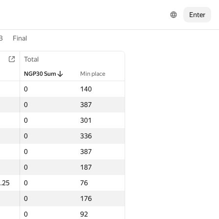
Enter
3
Final
Total
NGP30 Sum
Min place
0
140
0
387
0
301
0
336
0
387
0
187
.25
0
76
0
176
0
92