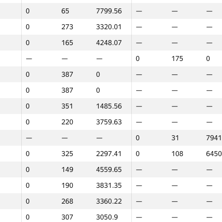
0
65
7799.56
—
—
—
0
140
4749.85
—
—
—
0
273
3320.01
—
—
—
0
387
0
—
—
—
0
165
4248.07
—
—
—
0
301
3188.9
—
—
—
—
—
—
0
175
0
0
336
2067.39
—
—
—
0
387
0
—
—
—
0
387
0
—
—
—
0
387
0
—
—
—
0
187
3831.88
—
—
—
0
351
1485.56
—
—
—
0
76
7325.29
0
124
5871
0
220
3759.63
—
—
—
0
176
3954.03
—
—
—
—
—
—
0
31
7941
0
92
6254.88
—
—
—
0
325
2297.41
0
108
6450
0
244
3643.94
—
—
—
0
149
4559.65
—
—
—
0
369
1424.84
—
—
—
0
190
3831.35
—
—
—
—
—
—
0
49
7648
0
268
3360.22
—
—
—
0
387
0
—
—
—
0
307
3050.9
—
—
—
—
—
—
0
150
3076