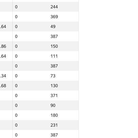
0
244
0
369
.64
0
49
0
387
.86
0
150
.64
0
111
0
387
.34
0
73
.68
0
130
0
371
0
90
0
180
0
231
Total
0
387
NGP30 Sum
Min place