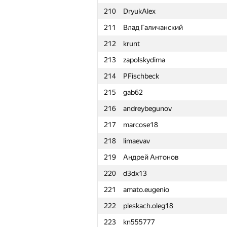
210
DryukAlex
211
Влад Галичанский
212
krunt
213
zapolskydima
214
PFischbeck
215
gab62
216
andreybegunov
217
marcose18
218
limaevav
219
Андрей Антонов
220
d3dx13
221
amato.eugenio
222
pleskach.oleg18
#
Participant
223
kn555777