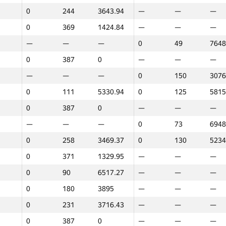
0
244
3643.94
—
—
—
0
369
1424.84
—
—
—
—
—
—
0
49
7648
0
387
0
—
—
—
—
—
—
0
150
3076
0
111
5330.94
0
125
5815
0
387
0
—
—
—
—
—
—
0
73
6948
0
258
3469.37
0
130
5234
0
371
1329.95
—
—
—
0
90
6517.27
—
—
—
0
180
3895
—
—
—
0
231
3716.43
—
—
—
1
2
0
387
0
—
—
—
GP30
Place
Score
GP30
Place
Score