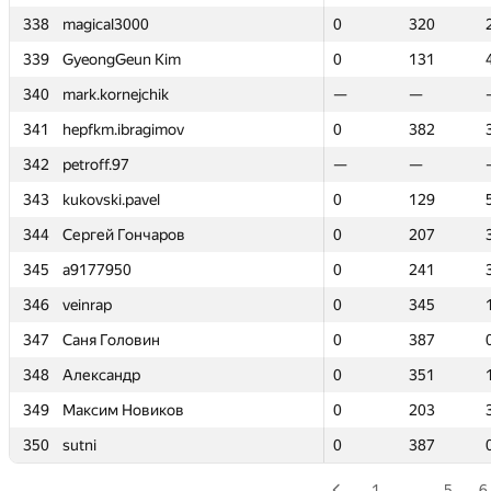
338
338
magical3000
magical3000
0
0
320
320
339
339
GyeongGeun Kim
GyeongGeun Kim
0
0
131
131
340
340
mark.kornejchik
mark.kornejchik
—
—
—
—
341
341
hepfkm.ibragimov
hepfkm.ibragimov
0
0
382
382
342
342
petroff.97
petroff.97
—
—
—
—
343
343
kukovski.pavel
kukovski.pavel
0
0
129
129
344
344
Сергей Гончаров
Сергей Гончаров
0
0
207
207
345
345
a9177950
a9177950
0
0
241
241
346
346
veinrap
veinrap
0
0
345
345
347
347
Саня Головин
Саня Головин
0
0
387
387
348
348
Александр
Александр
0
0
351
351
349
349
Максим Новиков
Максим Новиков
0
0
203
203
350
350
sutni
sutni
0
0
387
387
1
…
5
6