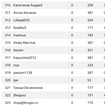
310
310
Капитанов Андрей
Капитанов Андрей
0
0
259
259
311
311
Антон Косяков
Антон Косяков
0
0
387
387
312
312
LiNatali555
LiNatali555
0
0
204
204
313
313
KozelkoS
KozelkoS
0
0
171
171
314
314
maxinua
maxinua
0
0
183
183
315
315
Vitaliy Marchuk
Vitaliy Marchuk
0
0
387
387
316
316
fexolm
fexolm
0
0
351
351
317
317
Katyushka2012
Katyushka2012
0
0
387
387
318
318
stys
stys
0
0
233
233
319
319
passion1128
passion1128
0
0
387
387
320
320
ilye
ilye
0
0
53
53
321
321
Гриша Овчинников
Гриша Овчинников
0
0
177
177
322
322
jfbogusz
jfbogusz
0
0
151
151
323
323
shop@brugos.ru
shop@brugos.ru
0
0
170
170