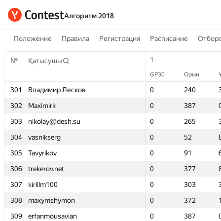
Алгоритм 2018
Положение
Правила
Регистрация
Расписание
Отборо
1
1
№
№
Қатысушы
Қатысушы
GP30
GP30
Орын
Орын
301
301
Владимир Лесков
Владимир Лесков
0
0
240
240
302
302
Maximirk
Maximirk
0
0
387
387
303
303
nikolay@desh.su
nikolay@desh.su
0
0
265
265
304
304
vasnikserg
vasnikserg
0
0
52
52
305
305
Tavyrikov
Tavyrikov
0
0
91
91
306
306
trekerov.net
trekerov.net
0
0
377
377
307
307
kirillm100
kirillm100
0
0
303
303
308
308
maxymshymon
maxymshymon
0
0
372
372
309
309
erfanmousavian
erfanmousavian
0
0
387
387