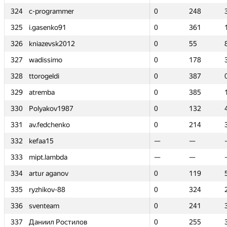
324
324
c-programmer
c-programmer
0
0
248
248
325
325
i.gasenko91
i.gasenko91
0
0
361
361
326
326
kniazevsk2012
kniazevsk2012
0
0
55
55
327
327
wadissimo
wadissimo
0
0
178
178
328
328
ttorogeldi
ttorogeldi
0
0
387
387
329
329
atremba
atremba
0
0
385
385
330
330
Polyakov1987
Polyakov1987
0
0
132
132
331
331
av.fedchenko
av.fedchenko
0
0
214
214
332
332
kefaa15
kefaa15
—
—
—
—
333
333
mipt.lambda
mipt.lambda
—
—
—
—
334
334
artur aganov
artur aganov
0
0
119
119
335
335
ryzhikov-88
ryzhikov-88
0
0
324
324
336
336
sventeam
sventeam
0
0
241
241
337
337
Даниил Ростилов
Даниил Ростилов
0
0
255
255