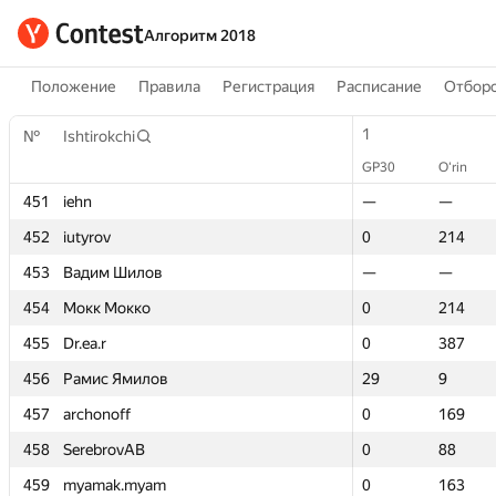
Алгоритм 2018
Положение
Правила
Регистрация
Расписание
Отборо
1
1
№
№
Ishtirokchi
Ishtirokchi
GP30
GP30
O‘rin
O‘rin
451
451
iehn
iehn
—
—
—
—
452
452
iutyrov
iutyrov
0
0
214
214
453
453
Вадим Шилов
Вадим Шилов
—
—
—
—
454
454
Мокк Мокко
Мокк Мокко
0
0
214
214
455
455
Dr.ea.r
Dr.ea.r
0
0
387
387
456
456
Рамис Ямилов
Рамис Ямилов
29
29
9
9
457
457
archonoff
archonoff
0
0
169
169
458
458
SerebrovAB
SerebrovAB
0
0
88
88
459
459
myamak.myam
myamak.myam
0
0
163
163