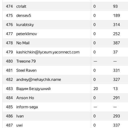
474
474
ctrlalt
ctrlalt
0
0
93
93
475
475
densev5
densev5
0
0
189
189
476
476
kurabtsky
kurabtsky
0
0
314
314
477
477
peterklimov
peterklimov
0
0
252
252
478
478
No Mail
No Mail
0
0
387
387
479
479
kashichkin@lyceum.yaconnect.com
kashichkin@lyceum.yaconnect.com
0
0
37
37
480
480
Treeone 79
Treeone 79
—
—
—
—
481
481
Steel Raven
Steel Raven
0
0
331
331
482
482
andrey@nehaychik.name
andrey@nehaychik.name
0
0
327
327
483
483
Вадим Бездушний
Вадим Бездушний
20
20
13
13
484
484
Anson Ho
Anson Ho
0
0
291
291
485
485
inform-sega
inform-sega
—
—
—
—
486
486
Ivan
Ivan
0
0
293
293
487
487
uwi
uwi
0
0
337
337