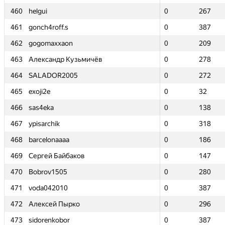
460
460
helgui
helgui
0
0
267
267
461
461
gonch4roff.s
gonch4roff.s
0
0
387
387
462
462
gogomaxxaon
gogomaxxaon
0
0
209
209
463
463
Александр Кузьмичёв
Александр Кузьмичёв
0
0
278
278
464
464
SALADOR2005
SALADOR2005
0
0
272
272
465
465
exoji2e
exoji2e
0
0
32
32
466
466
sas4eka
sas4eka
0
0
138
138
467
467
ypisarchik
ypisarchik
0
0
318
318
468
468
barcelonaaaa
barcelonaaaa
0
0
186
186
469
469
Сергей Байбаков
Сергей Байбаков
0
0
147
147
470
470
Bobrov1505
Bobrov1505
0
0
280
280
471
471
voda042010
voda042010
0
0
387
387
472
472
Алексей Пырко
Алексей Пырко
0
0
296
296
473
473
sidorenkobor
sidorenkobor
0
0
387
387