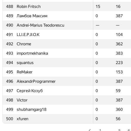
488
488
Robin Fritsch
Robin Fritsch
15
15
16
16
489
489
Ламбов Максим
Ламбов Максим
0
0
387
387
490
490
Andrei-Marius Teodorescu
Andrei-Marius Teodorescu
—
—
—
—
491
491
LLI.E.P.JI.O.K
LLI.E.P.JI.O.K
0
0
104
104
492
492
Chrome
Chrome
0
0
362
362
493
493
importmekhanika
importmekhanika
0
0
383
383
494
494
squantus
squantus
0
0
223
223
495
495
ReMaker
ReMaker
0
0
153
153
496
496
AlexandrProgrammer
AlexandrProgrammer
0
0
387
387
497
497
Сергей Козуб
Сергей Козуб
0
0
59
59
498
498
Victor
Victor
0
0
387
387
499
499
shubhamgarg18
shubhamgarg18
0
0
360
360
500
500
xfuren
xfuren
0
0
56
56
1
…
5
6