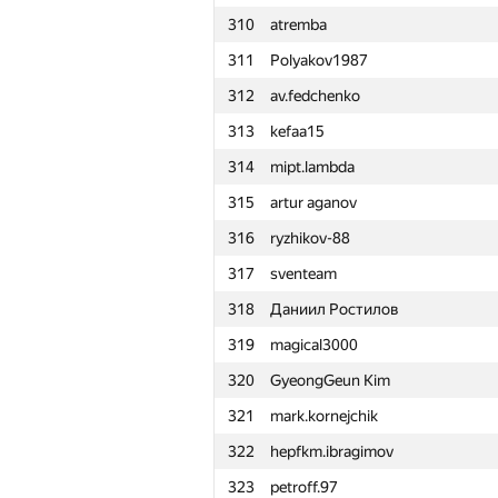
310
atremba
311
Polyakov1987
312
av.fedchenko
313
kefaa15
314
mipt.lambda
315
artur aganov
316
ryzhikov-88
317
sventeam
318
Даниил Ростилов
319
magical3000
320
GyeongGeun Kim
321
mark.kornejchik
322
hepfkm.ibragimov
#
Participant
323
petroff.97