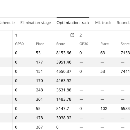
Schedule
Elimination stage
Optimization track
ML track
Round 
1
2
GP30
Place
Score
GP30
Place
Score
0
53
8153.66
0
63
7153
0
177
3951.46
—
—
—
0
151
4550.37
0
53
7441
0
170
4163.92
—
—
—
0
248
3631.88
—
—
—
0
361
1483.78
—
—
—
0
55
8147.7
0
102
6534
0
178
3938.92
—
—
—
0
387
0
—
—
—