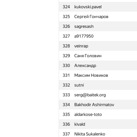
324
kukovski.pavel
301
ilye
325
Сергей Гончаров
302
Гриша Овчинников
326
sagresash
303
jfbogusz
327
a9177950
304
shop@brugos.ru
328
veinrap
305
c-programmer
329
Саня Головин
306
i.gasenko91
330
Александр
307
kniazevsk2012
331
Максим Новиков
308
wadissimo
332
sutni
309
ttorogeldi
333
serg@baitek.org
310
atremba
334
Bakhodir Ashirmatov
311
Polyakov1987
335
aldarkose-toto
312
av.fedchenko
336
kivald
313
kefaa15
337
Nikita Sukalenko
314
mipt.lambda