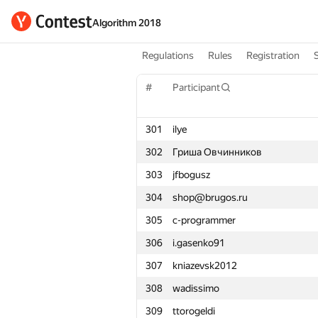
Algorithm 2018
Regulations
Rules
Registration
#
Participant
301
ilye
302
Гриша Овчинников
303
jfbogusz
304
shop@brugos.ru
305
c-programmer
306
i.gasenko91
307
kniazevsk2012
308
wadissimo
309
ttorogeldi