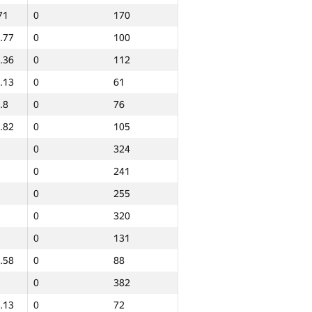
71
0
170
.77
0
100
.36
0
112
.13
0
61
.8
0
76
.82
0
105
0
324
0
241
0
255
0
320
0
131
.58
0
88
0
382
Total
.13
0
72
NGP30 Sum
Min place