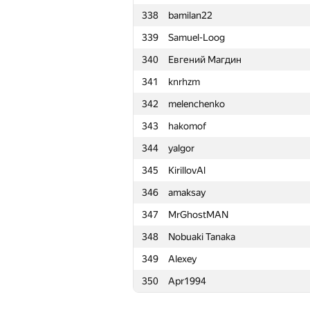
338
bamilan22
315
artur aganov
339
Samuel-Loog
316
ryzhikov-88
340
Евгений Магдин
317
sventeam
341
knrhzm
318
Даниил Ростилов
342
melenchenko
319
magical3000
343
hakomof
320
GyeongGeun Kim
344
yalgor
321
mark.kornejchik
345
KirillovAl
322
hepfkm.ibragimov
346
amaksay
323
petroff.97
347
MrGhostMAN
324
kukovski.pavel
348
Nobuaki Tanaka
325
Сергей Гончаров
349
Alexey
326
sagresash
350
Apr1994
327
a9177950
328
veinrap