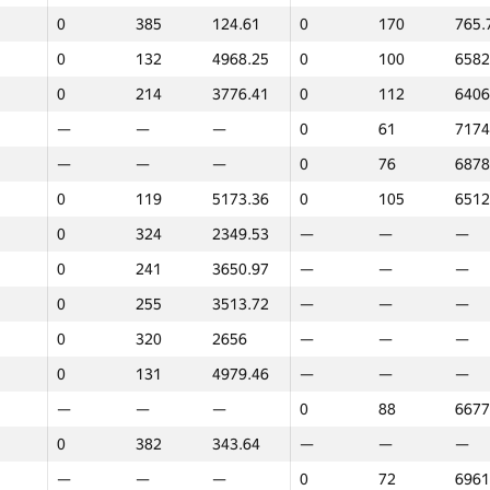
0
385
124.61
0
170
765.
0
132
4968.25
0
100
6582
0
214
3776.41
0
112
6406
—
—
—
0
61
7174
—
—
—
0
76
6878
0
119
5173.36
0
105
6512
0
324
2349.53
—
—
—
0
241
3650.97
—
—
—
0
255
3513.72
—
—
—
0
320
2656
—
—
—
0
131
4979.46
—
—
—
—
—
—
0
88
6677
0
382
343.64
—
—
—
1
2
—
—
—
0
72
6961
GP30
Place
Score
GP30
Place
Score