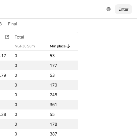
Enter
3
Final
Total
NGP30 Sum
Min place
.17
0
53
0
177
.79
0
53
0
170
0
248
0
361
.38
0
55
0
178
0
387