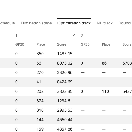
Schedule
Elimination stage
Optimization track
ML track
Round 
1
2
GP30
Place
Score
GP30
Place
Score
0
360
1485.15
—
—
—
0
56
8073.02
0
86
6703
0
270
3326.96
—
—
—
0
41
8424.69
—
—
—
0
202
3823.35
0
110
6437
0
374
1234.6
—
—
—
0
310
2993.53
—
—
—
0
144
4660.44
—
—
—
0
159
4357.86
—
—
—