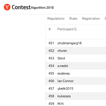
Algorithm 2018
Regulations
Rules
Registration
#
Participant
451
shubhamgarg18
452
xfuren
453
Skird
454
a.nedol
455
esalexey
456
Ian Connor
457
ybelik2015
458
kukazaza
459
M.H.