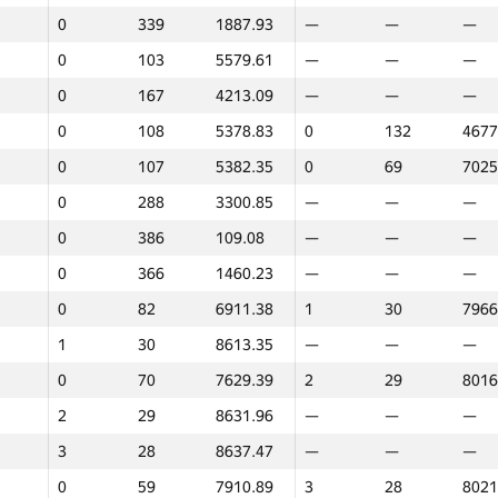
0
339
1887.93
—
—
—
0
103
5579.61
—
—
—
0
167
4213.09
—
—
—
0
108
5378.83
0
132
4677
0
107
5382.35
0
69
7025
0
288
3300.85
—
—
—
0
386
109.08
—
—
—
0
366
1460.23
—
—
—
0
82
6911.38
1
30
7966
1
30
8613.35
—
—
—
0
70
7629.39
2
29
8016
2
29
8631.96
—
—
—
3
28
8637.47
—
—
—
1
2
0
59
7910.89
3
28
8021
GP30
Place
Score
GP30
Place
Score