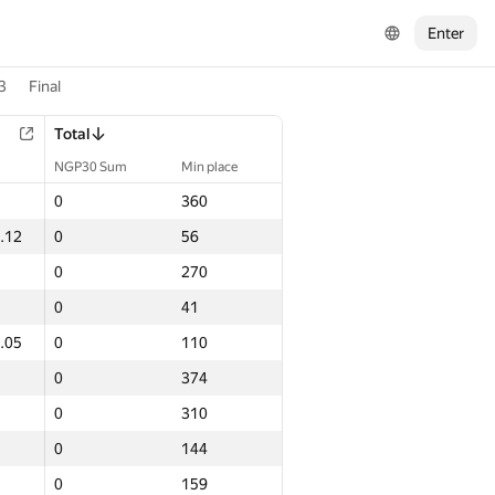
Enter
3
Final
Total
NGP30 Sum
Min place
0
360
.12
0
56
0
270
0
41
.05
0
110
0
374
0
310
0
144
0
159