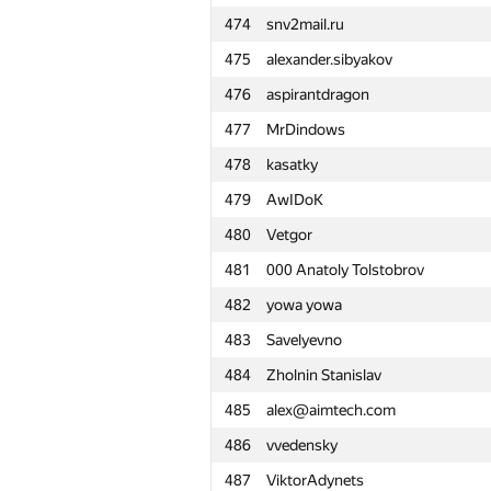
474
snv2mail.ru
451
shubhamgarg18
475
alexander.sibyakov
452
xfuren
476
aspirantdragon
453
Skird
477
MrDindows
454
a.nedol
478
kasatky
455
esalexey
479
AwIDoK
456
Ian Connor
480
Vetgor
457
ybelik2015
481
000 Anatoly Tolstobrov
458
kukazaza
482
yowa yowa
459
M.H.
483
Savelyevno
460
admin@lopin.me
484
Zholnin Stanislav
461
lobanov98
485
alex@aimtech.com
462
aostapec
486
vvedensky
463
taikiyamada
487
ViktorAdynets
464
v.v.melnyk