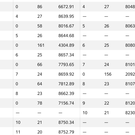
0
86
6672.91
4
27
8048
0
360
1485.15
—
—
—
4
27
8639.95
—
—
—
0
56
8073.02
0
86
6703
0
58
8016.67
5
26
8063
0
270
3326.96
—
—
—
5
26
8644.68
—
—
—
0
41
8424.69
—
—
—
0
161
4304.89
6
25
8080
0
202
3823.35
0
110
6437
6
25
8657.34
—
—
—
0
374
1234.6
—
—
—
0
66
7793.65
7
24
8101
0
310
2993.53
—
—
—
7
24
8659.92
0
156
2092
0
144
4660.44
—
—
—
0
64
7812.89
8
23
8107
0
159
4357.86
—
—
—
8
23
8662.39
—
—
—
0
339
1887.93
—
—
—
0
78
7156.74
9
22
8120
0
103
5579.61
—
—
—
—
—
—
10
21
8230
0
167
4213.09
—
—
—
10
21
8750.34
—
—
—
0
108
5378.83
0
132
4677
11
20
8752.79
—
—
—
0
107
5382.35
0
69
7025