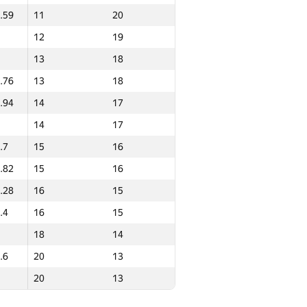
.59
11
20
0
288
12
19
0
386
13
18
0
366
.76
13
18
.49
1
30
.94
14
17
1
30
14
17
.7
2
29
.7
15
16
2
29
.82
15
16
3
28
.28
16
15
.69
3
28
.4
16
15
.32
4
27
18
14
4
27
.6
20
13
.41
5
26
20
13
5
26
.52
6
25