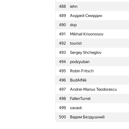
488
iehn
465
akmintro
489
Андрей Смирдин
466
ivan45654
490
dvp
467
nvikv-brja
491
Mikhail Krivonosov
468
eugene.mikhailoff
492
tourist
469
katsam@passap.ru
493
Sergey Shcheglov
470
公幸 大中
494
podzyuban
471
kvk1901
495
Robin Fritsch
472
sagresash
496
BudAlNik
473
Сергей Козуб
497
Andrei-Marius Teodorescu
474
snv2mail.ru
498
FallenTurret
475
alexander.sibyakov
499
savask
476
aspirantdragon
500
Вадим Бездушний
477
MrDindows
478
kasatky