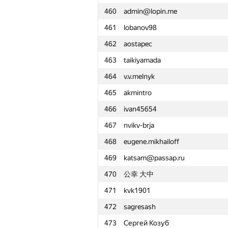
460
admin@lopin.me
461
lobanov98
462
aostapec
463
taikiyamada
464
v.v.melnyk
465
akmintro
466
ivan45654
467
nvikv-brja
468
eugene.mikhailoff
469
katsam@passap.ru
470
公幸 大中
471
kvk1901
472
sagresash
#
Participant
473
Сергей Козуб