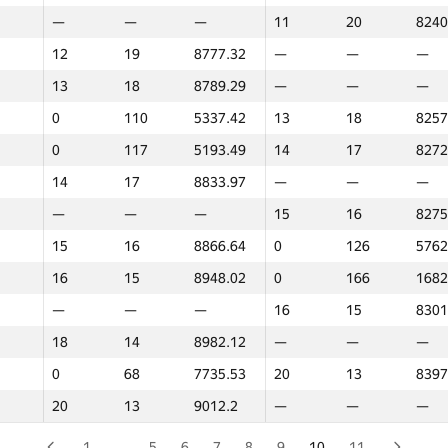
—
—
—
11
20
8240
0
288
3300.85
—
—
—
12
19
8777.32
—
—
—
0
386
109.08
—
—
—
13
18
8789.29
—
—
—
0
366
1460.23
—
—
—
0
110
5337.42
13
18
8257
0
82
6911.38
1
30
7966
0
117
5193.49
14
17
8272
1
30
8613.35
—
—
—
14
17
8833.97
—
—
—
0
70
7629.39
2
29
8016
—
—
—
15
16
8275
2
29
8631.96
—
—
—
15
16
8866.64
0
126
5762
3
28
8637.47
—
—
—
16
15
8948.02
0
166
1682
0
59
7910.89
3
28
8021
—
—
—
16
15
8301
0
86
6672.91
4
27
8048
18
14
8982.12
—
—
—
4
27
8639.95
—
—
—
0
68
7735.53
20
13
8397
0
58
8016.67
5
26
8063
20
13
9012.2
—
—
—
5
26
8644.68
—
—
—
0
161
4304.89
6
25
8080
1
…
5
6
7
8
9
10
11