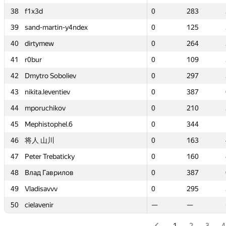
38
38
f1x3d
f1x3d
0
0
283
283
39
39
sand-martin-y4ndex
sand-martin-y4ndex
0
0
125
125
40
40
dirtymew
dirtymew
0
0
264
264
41
41
r0bur
r0bur
0
0
109
109
42
42
Dmytro Soboliev
Dmytro Soboliev
0
0
297
297
43
43
nikita.leventiev
nikita.leventiev
0
0
387
387
44
44
mporuchikov
mporuchikov
0
0
210
210
45
45
Mephistophel.6
Mephistophel.6
0
0
344
344
46
46
将人 山川
将人 山川
0
0
163
163
47
47
Peter Trebaticky
Peter Trebaticky
0
0
160
160
48
48
Влад Гаврилов
Влад Гаврилов
0
0
387
387
49
49
Vladisavvv
Vladisavvv
0
0
295
295
50
50
cielavenir
cielavenir
—
—
—
—
1
2
3
4