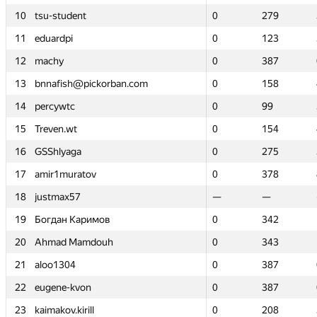
10
10
tsu-student
tsu-student
0
0
279
279
11
11
eduardpi
eduardpi
0
0
123
123
12
12
machy
machy
0
0
387
387
13
13
bnnafish@pickorban.com
bnnafish@pickorban.com
0
0
158
158
14
14
percywtc
percywtc
0
0
99
99
15
15
Treven.wt
Treven.wt
0
0
154
154
16
16
GSShlyaga
GSShlyaga
0
0
275
275
17
17
amir1muratov
amir1muratov
0
0
378
378
18
18
justmax57
justmax57
—
—
—
—
19
19
Богдан Каримов
Богдан Каримов
0
0
342
342
20
20
Ahmad Mamdouh
Ahmad Mamdouh
0
0
343
343
21
21
aloo1304
aloo1304
0
0
387
387
22
22
eugene-kvon
eugene-kvon
0
0
387
387
23
23
kaimakov.kirill
kaimakov.kirill
0
0
208
208