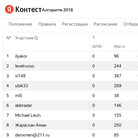
Алгоритм 2018
Положение
Правила
Регистрация
Расписание
Отборо
1
1
№
№
Участник
Участник
GP30
GP30
Место
Место
1
1
ilyakor
ilyakor
0
0
96
96
2
2
levelrusso
levelrusso
0
0
244
244
3
3
sl148
sl148
0
0
387
387
4
4
ubik33
ubik33
0
0
269
269
5
5
mi5
mi5
0
0
38
38
6
6
abbradar
abbradar
0
0
146
146
7
7
Michael Levin
Michael Levin
0
0
155
155
8
8
Жарасхан Аман
Жарасхан Аман
0
0
250
250
9
9
denxmen@211.ru
denxmen@211.ru
0
0
85
85