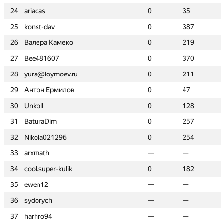
24
24
ariacas
ariacas
0
0
35
35
25
25
konst-dav
konst-dav
0
0
387
387
26
26
Валера Камеко
Валера Камеко
0
0
219
219
27
27
Bee481607
Bee481607
0
0
370
370
28
28
yura@loymoev.ru
yura@loymoev.ru
0
0
211
211
29
29
Антон Ермилов
Антон Ермилов
0
0
47
47
30
30
Unkoll
Unkoll
0
0
128
128
31
31
BaturaDim
BaturaDim
0
0
257
257
32
32
Nikola021296
Nikola021296
0
0
254
254
33
33
arxmath
arxmath
—
—
—
—
34
34
cool.super-kulik
cool.super-kulik
0
0
182
182
35
35
ewen12
ewen12
—
—
—
—
36
36
sydorych
sydorych
—
—
—
—
37
37
harhro94
harhro94
—
—
—
—