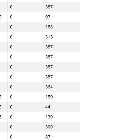
0
387
9
0
97
0
188
0
313
0
387
0
387
0
387
0
387
0
364
3
0
159
8
0
44
6
0
130
0
300
Jami
0
87
NGP30 Sum
Minimal o‘rin