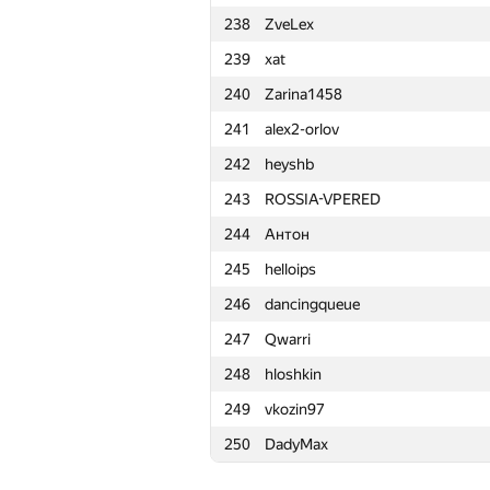
238
ZveLex
215
Роман Хайдаров
239
xat
216
OlegIlich
240
Zarina1458
217
issergeev
241
alex2-orlov
218
Gabriel Cojocaru
242
heyshb
219
ladisgin
243
ROSSIA-VPERED
220
ChertokN96
244
Антон
221
Sergey Tarasov
245
helloips
222
mitikgr
246
dancingqueue
223
pavel.sotnik27
247
Qwarri
224
Евгения
248
hloshkin
225
runiner
249
vkozin97
226
Sergey Kreys
250
DadyMax
227
kurenai3110
228
kawaii.jtjl