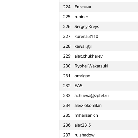
224
Евгения
201
PbI62007
225
runiner
202
yoshnary
226
Sergey Kreys
203
prireizi
227
kurenai3110
204
Minh Tuấn Nguyễn
228
kawaii.jtjl
205
mloop
229
alex.chukharev
206
etipikin
230
Ryohei Wakatsuki
207
Errichto
231
omrigan
208
Misharin.ND
232
EA5
209
akanpou
233
achueva@zptel.ru
210
Nidental.Egor
234
alex-lokomilan
211
olga.dragun2010
235
mihailsanich
212
RomaWhite
236
alex23-5
213
slavik.tzykin
237
ru.shadow
214
MILKFAN