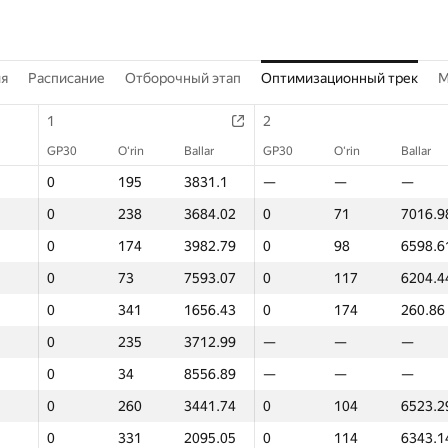
ия
Расписание
Отборочный этап
Оптимизационный трек
M
1
2
GP30
O‘rin
Ballar
GP30
O‘rin
Ballar
0
195
3831.1
—
—
—
0
238
3684.02
0
71
7016.9
0
174
3982.79
0
98
6598.6
0
73
7593.07
0
117
6204.4
0
341
1656.43
0
174
260.86
0
235
3712.99
—
—
—
0
34
8556.89
—
—
—
0
260
3441.74
0
104
6523.2
0
331
2095.05
0
114
6343.1