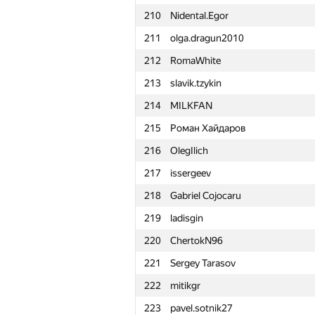
210
Nidental.Egor
211
olga.dragun2010
212
RomaWhite
213
slavik.tzykin
214
MILKFAN
215
Роман Хайдаров
216
OlegIlich
217
issergeev
218
Gabriel Cojocaru
219
ladisgin
220
ChertokN96
221
Sergey Tarasov
222
mitikgr
№
Ishtirokchi
223
pavel.sotnik27