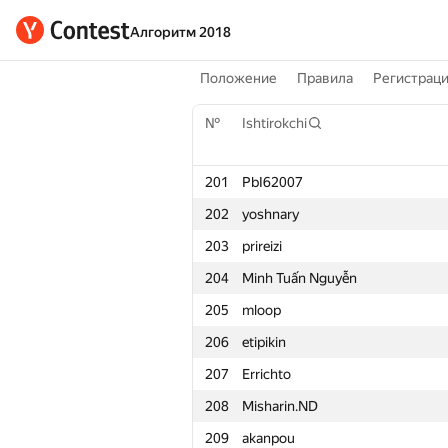
Алгоритм 2018
Положение
Правила
Регистрац
№
Ishtirokchi
201
PbI62007
202
yoshnary
203
prireizi
204
Minh Tuấn Nguyễn
205
mloop
206
etipikin
207
Errichto
208
Misharin.ND
209
akanpou