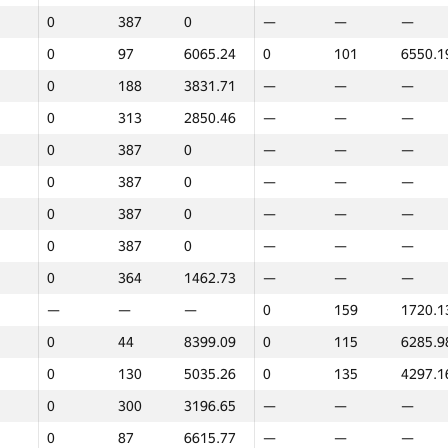
0
387
0
—
—
—
0
97
6065.24
0
101
6550.1
0
188
3831.71
—
—
—
0
313
2850.46
—
—
—
0
387
0
—
—
—
0
387
0
—
—
—
0
387
0
—
—
—
0
387
0
—
—
—
0
364
1462.73
—
—
—
—
—
—
0
159
1720.1
0
44
8399.09
0
115
6285.9
0
130
5035.26
0
135
4297.1
0
300
3196.65
—
—
—
1
2
0
87
6615.77
—
—
—
GP30
O‘rin
Ballar
GP30
O‘rin
Ballar