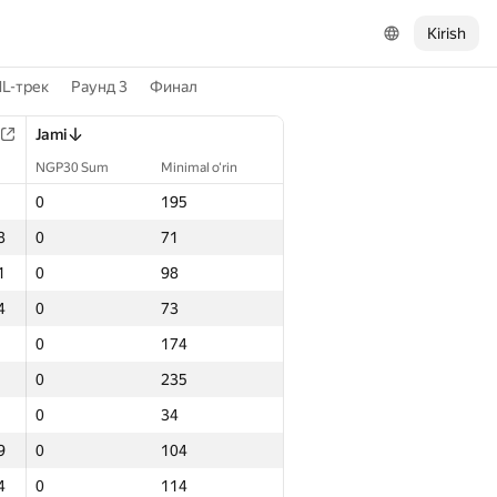
Kirish
L-трек
Раунд 3
Финал
Jami
NGP30 Sum
Minimal o‘rin
0
195
8
0
71
1
0
98
4
0
73
0
174
0
235
0
34
9
0
104
4
0
114