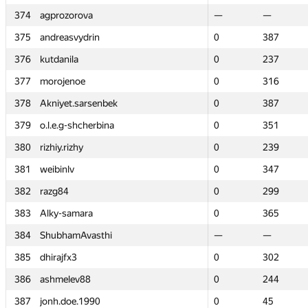
374
374
agprozorova
agprozorova
—
—
—
—
375
375
andreasvydrin
andreasvydrin
0
0
387
387
376
376
kutdanila
kutdanila
0
0
237
237
377
377
morojenoe
morojenoe
0
0
316
316
378
378
Akniyet.sarsenbek
Akniyet.sarsenbek
0
0
387
387
379
379
o.l.e.g-shcherbina
o.l.e.g-shcherbina
0
0
351
351
380
380
rizhiy.rizhy
rizhiy.rizhy
0
0
239
239
381
381
weibinlv
weibinlv
0
0
347
347
382
382
razg84
razg84
0
0
299
299
383
383
Alky-samara
Alky-samara
0
0
365
365
384
384
ShubhamAvasthi
ShubhamAvasthi
—
—
—
—
385
385
dhirajfx3
dhirajfx3
0
0
302
302
386
386
ashmelev88
ashmelev88
0
0
244
244
387
387
jonh.doe.1990
jonh.doe.1990
0
0
45
45