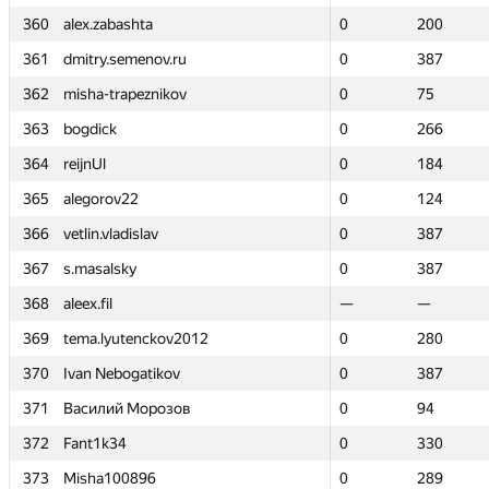
360
360
alex.zabashta
alex.zabashta
0
0
200
200
361
361
dmitry.semenov.ru
dmitry.semenov.ru
0
0
387
387
362
362
misha-trapeznikov
misha-trapeznikov
0
0
75
75
363
363
bogdick
bogdick
0
0
266
266
364
364
reijnUl
reijnUl
0
0
184
184
365
365
alegorov22
alegorov22
0
0
124
124
366
366
vetlin.vladislav
vetlin.vladislav
0
0
387
387
367
367
s.masalsky
s.masalsky
0
0
387
387
368
368
aleex.fil
aleex.fil
—
—
—
—
369
369
tema.lyutenckov2012
tema.lyutenckov2012
0
0
280
280
370
370
Ivan Nebogatikov
Ivan Nebogatikov
0
0
387
387
371
371
Василий Морозов
Василий Морозов
0
0
94
94
372
372
Fant1k34
Fant1k34
0
0
330
330
373
373
Misha100896
Misha100896
0
0
289
289