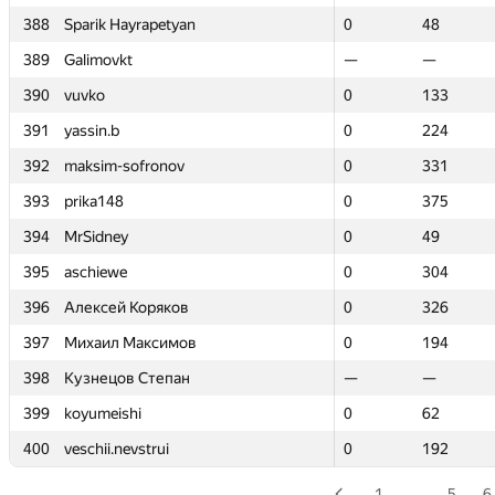
388
388
Sparik Hayrapetyan
Sparik Hayrapetyan
0
0
48
48
389
389
Galimovkt
Galimovkt
—
—
—
—
390
390
vuvko
vuvko
0
0
133
133
391
391
yassin.b
yassin.b
0
0
224
224
392
392
maksim-sofronov
maksim-sofronov
0
0
331
331
393
393
prika148
prika148
0
0
375
375
394
394
MrSidney
MrSidney
0
0
49
49
395
395
aschiewe
aschiewe
0
0
304
304
396
396
Алексей Коряков
Алексей Коряков
0
0
326
326
397
397
Михаил Максимов
Михаил Максимов
0
0
194
194
398
398
Кузнецов Степан
Кузнецов Степан
—
—
—
—
399
399
koyumeishi
koyumeishi
0
0
62
62
400
400
veschii.nevstrui
veschii.nevstrui
0
0
192
192
1
…
5
6