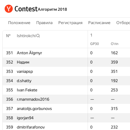
Алгоритм 2018
Положение
Правила
Регистрация
Расписание
Отборо
1
1
№
№
Ishtirokchi
Ishtirokchi
GP30
GP30
O‘rin
O‘rin
351
351
Anton Älgmyr
Anton Älgmyr
0
0
162
162
352
352
Надим
Надим
0
0
359
359
353
353
vaniapsp
vaniapsp
0
0
351
351
354
354
d.shatty
d.shatty
0
0
192
192
355
355
Ivan Fekete
Ivan Fekete
0
0
253
253
356
356
r.mammadov2016
r.mammadov2016
—
—
—
—
357
357
anatolijs.gorbunovs
anatolijs.gorbunovs
0
0
315
315
358
358
igorjan94
igorjan94
—
—
—
—
359
359
dmitrifarafonov
dmitrifarafonov
0
0
232
232