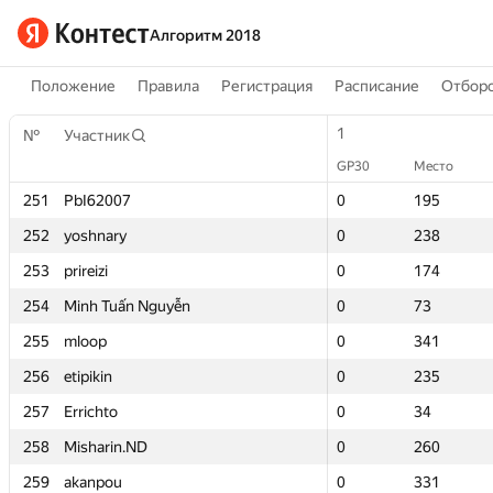
Алгоритм 2018
Положение
Правила
Регистрация
Расписание
Отборо
1
1
№
№
Участник
Участник
GP30
GP30
Место
Место
251
251
PbI62007
PbI62007
0
0
195
195
252
252
yoshnary
yoshnary
0
0
238
238
253
253
prireizi
prireizi
0
0
174
174
254
254
Minh Tuấn Nguyễn
Minh Tuấn Nguyễn
0
0
73
73
255
255
mloop
mloop
0
0
341
341
256
256
etipikin
etipikin
0
0
235
235
257
257
Errichto
Errichto
0
0
34
34
258
258
Misharin.ND
Misharin.ND
0
0
260
260
259
259
akanpou
akanpou
0
0
331
331