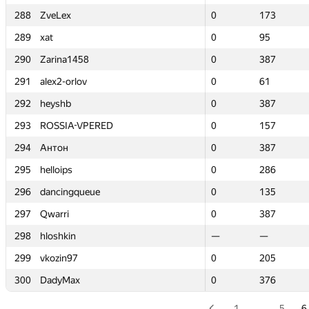
288
288
ZveLex
ZveLex
0
0
173
173
289
289
xat
xat
0
0
95
95
290
290
Zarina1458
Zarina1458
0
0
387
387
291
291
alex2-orlov
alex2-orlov
0
0
61
61
292
292
heyshb
heyshb
0
0
387
387
293
293
ROSSIA-VPERED
ROSSIA-VPERED
0
0
157
157
294
294
Антон
Антон
0
0
387
387
295
295
helloips
helloips
0
0
286
286
296
296
dancingqueue
dancingqueue
0
0
135
135
297
297
Qwarri
Qwarri
0
0
387
387
298
298
hloshkin
hloshkin
—
—
—
—
299
299
vkozin97
vkozin97
0
0
205
205
300
300
DadyMax
DadyMax
0
0
376
376
1
…
5
6