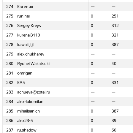
274
274
Евгения
Евгения
—
—
—
—
275
275
runiner
runiner
0
0
251
251
276
276
Sergey Kreys
Sergey Kreys
0
0
312
312
277
277
kurenai3110
kurenai3110
0
0
321
321
278
278
kawaii.jtjl
kawaii.jtjl
0
0
387
387
279
279
alex.chukharev
alex.chukharev
—
—
—
—
280
280
Ryohei Wakatsuki
Ryohei Wakatsuki
0
0
40
40
281
281
omrigan
omrigan
—
—
—
—
282
282
EA5
EA5
0
0
331
331
283
283
achueva@zptel.ru
achueva@zptel.ru
—
—
—
—
284
284
alex-lokomilan
alex-lokomilan
—
—
—
—
285
285
mihailsanich
mihailsanich
0
0
387
387
286
286
alex23-5
alex23-5
0
0
39
39
287
287
ru.shadow
ru.shadow
0
0
60
60