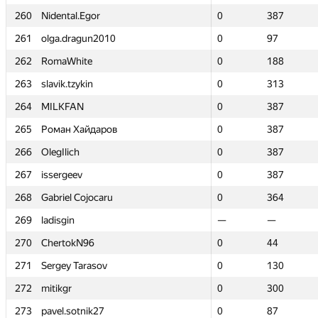
260
260
Nidental.Egor
Nidental.Egor
0
0
387
387
261
261
olga.dragun2010
olga.dragun2010
0
0
97
97
262
262
RomaWhite
RomaWhite
0
0
188
188
263
263
slavik.tzykin
slavik.tzykin
0
0
313
313
264
264
MILKFAN
MILKFAN
0
0
387
387
265
265
Роман Хайдаров
Роман Хайдаров
0
0
387
387
266
266
OlegIlich
OlegIlich
0
0
387
387
267
267
issergeev
issergeev
0
0
387
387
268
268
Gabriel Cojocaru
Gabriel Cojocaru
0
0
364
364
269
269
ladisgin
ladisgin
—
—
—
—
270
270
ChertokN96
ChertokN96
0
0
44
44
271
271
Sergey Tarasov
Sergey Tarasov
0
0
130
130
272
272
mitikgr
mitikgr
0
0
300
300
273
273
pavel.sotnik27
pavel.sotnik27
0
0
87
87