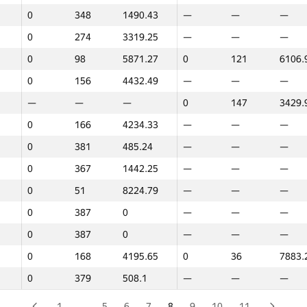
0
348
1490.43
—
—
—
0
74
7493.22
0
33
7923.
0
274
3319.25
—
—
—
0
228
3742.66
—
—
—
0
98
5871.27
0
121
6106.
0
306
3080.52
—
—
—
0
156
4432.49
—
—
—
0
311
2956.06
—
—
—
—
—
—
0
147
3429.
0
387
0
—
—
—
0
166
4234.33
—
—
—
—
—
—
0
133
4486.
0
381
485.24
—
—
—
0
198
3829.04
0
148
3231.
0
367
1442.25
—
—
—
0
191
3831.33
—
—
—
0
51
8224.79
—
—
—
0
84
6766.27
0
50
7590.
0
387
0
—
—
—
—
—
—
0
119
6120.
0
387
0
—
—
—
0
42
8417.07
—
—
—
0
168
4195.65
0
36
7883.
0
350
1486.14
—
—
—
0
379
508.1
—
—
—
0
100
5833.33
—
—
—
0
387
0
—
—
—
1
…
5
6
7
8
9
10
11