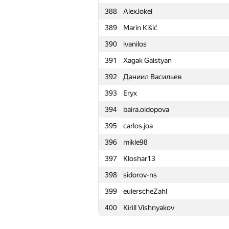
388
AlexJokel
365
Nobuaki Tanaka
389
Marin Kišić
366
Alexey
390
ivanilos
367
Apr1994
391
Xagak Galstyan
368
comp.disk2013
392
Даниил Васильев
369
eabdulkhakova@logrocon.com
393
Eryx
370
Semenuska2010
394
baira.oidopova
371
Юрий Семёнов
395
carlos.joa
372
alexmir.2000
396
mikle98
373
nikich340
397
Kloshar13
374
gurualo
398
sidorov-ns
375
Guillaume Aubian
399
eulerscheZahl
376
ZhenikIpatov
400
Kirill Vishnyakov
377
quager
378
thedenaas