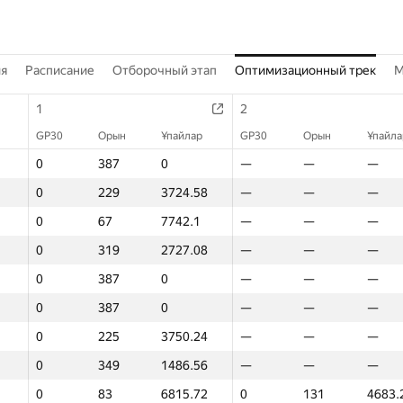
ия
Расписание
Отборочный этап
Оптимизационный трек
M
1
2
GP30
Орын
Ұпайлар
GP30
Орын
Ұпайла
0
387
0
—
—
—
0
229
3724.58
—
—
—
0
67
7742.1
—
—
—
0
319
2727.08
—
—
—
0
387
0
—
—
—
0
387
0
—
—
—
0
225
3750.24
—
—
—
0
349
1486.56
—
—
—
0
83
6815.72
0
131
4683.