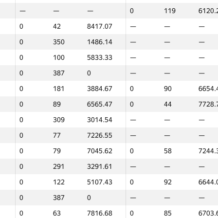
—
—
—
0
119
6120.
0
387
0
—
—
—
0
42
8417.07
—
—
—
0
229
3724.58
—
—
—
0
350
1486.14
—
—
—
0
67
7742.1
—
—
—
0
100
5833.33
—
—
—
0
319
2727.08
—
—
—
0
387
0
—
—
—
0
387
0
—
—
—
0
181
3884.67
0
90
6654.
0
387
0
—
—
—
0
89
6565.47
0
44
7728.
0
225
3750.24
—
—
—
0
309
3014.54
—
—
—
0
349
1486.56
—
—
—
0
77
7226.55
—
—
—
0
83
6815.72
0
131
4683.
0
79
7045.62
0
58
7244.
0
271
3320.68
—
—
—
0
291
3291.61
—
—
—
0
196
3830.6
0
39
7853.
0
122
5107.43
0
92
6644.
0
351
1485.56
—
—
—
0
387
0
—
—
—
0
102
5607.38
—
—
—
0
63
7816.68
0
85
6703.
0
346
1539.41
—
—
—