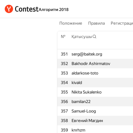
Алгоритм 2018
Положение
Правила
Регистрац
№
Қатысушы
351
serg@baitek.org
352
Bakhodir Ashirmatov
353
aldarkose-toto
354
kivald
355
Nikita Sukalenko
356
bamilan22
357
Samuel-Loog
358
Евгений Магдин
359
knrhzm