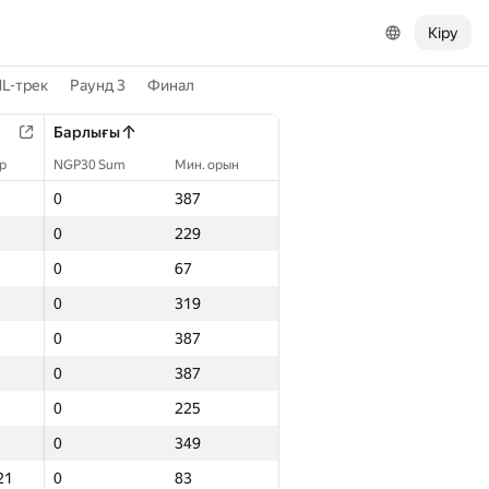
Кіру
L-трек
Раунд 3
Финал
Барлығы
р
NGP30 Sum
Мин. орын
0
387
0
229
0
67
0
319
0
387
0
387
0
225
0
349
21
0
83