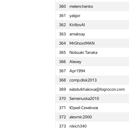
360
melenchenko
361
yalgor
362
KirillovAl
363
amaksay
364
MrGhostMAN
365
Nobuaki Tanaka
366
Alexey
367
Apr1994
368
comp.disk2013
369
eabdulkhakova@logrocon.com
370
Semenuska2010
371
Юрий Семёнов
372
alexmir.2000
№
Қатысушы
373
nikich340