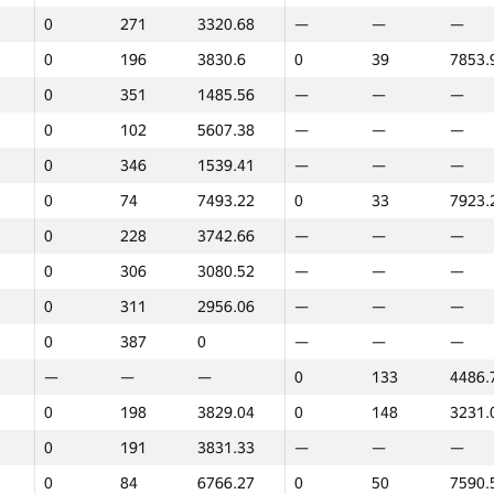
0
271
3320.68
—
—
—
0
196
3830.6
0
39
7853.
0
351
1485.56
—
—
—
0
102
5607.38
—
—
—
0
346
1539.41
—
—
—
0
74
7493.22
0
33
7923.
0
228
3742.66
—
—
—
0
306
3080.52
—
—
—
0
311
2956.06
—
—
—
0
387
0
—
—
—
—
—
—
0
133
4486.
0
198
3829.04
0
148
3231.
0
191
3831.33
—
—
—
1
2
0
84
6766.27
0
50
7590.
GP30
Орын
Ұпайлар
GP30
Орын
Ұпайла