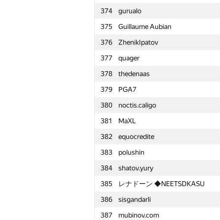
374
gurualo
351
serg@baitek.org
375
Guillaume Aubian
352
Bakhodir Ashirmatov
376
ZhenikIpatov
353
aldarkose-toto
377
quager
354
kivald
378
thedenaas
355
Nikita Sukalenko
379
PGA7
356
bamilan22
380
noctis.caligo
357
Samuel-Loog
381
MaXL
358
Евгений Магдин
382
equocredite
359
knrhzm
383
polushin
360
melenchenko
384
shatov.yury
361
yalgor
385
レナドーン ◆NEETSDKASU
362
KirillovAl
386
sisgandarli
363
amaksay
387
mubinov.com
364
MrGhostMAN