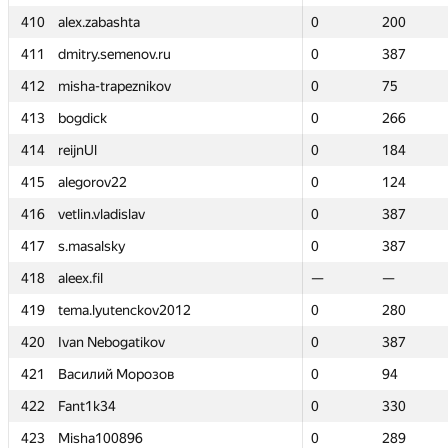
410
410
alex.zabashta
alex.zabashta
0
0
200
200
411
411
dmitry.semenov.ru
dmitry.semenov.ru
0
0
387
387
412
412
misha-trapeznikov
misha-trapeznikov
0
0
75
75
413
413
bogdick
bogdick
0
0
266
266
414
414
reijnUl
reijnUl
0
0
184
184
415
415
alegorov22
alegorov22
0
0
124
124
416
416
vetlin.vladislav
vetlin.vladislav
0
0
387
387
417
417
s.masalsky
s.masalsky
0
0
387
387
418
418
aleex.fil
aleex.fil
—
—
—
—
419
419
tema.lyutenckov2012
tema.lyutenckov2012
0
0
280
280
420
420
Ivan Nebogatikov
Ivan Nebogatikov
0
0
387
387
421
421
Василий Морозов
Василий Морозов
0
0
94
94
422
422
Fant1k34
Fant1k34
0
0
330
330
423
423
Misha100896
Misha100896
0
0
289
289