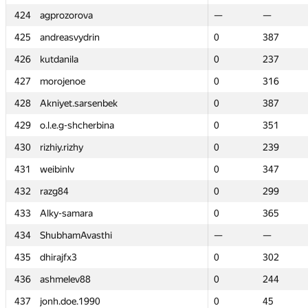
424
424
agprozorova
agprozorova
—
—
—
—
425
425
andreasvydrin
andreasvydrin
0
0
387
387
426
426
kutdanila
kutdanila
0
0
237
237
427
427
morojenoe
morojenoe
0
0
316
316
428
428
Akniyet.sarsenbek
Akniyet.sarsenbek
0
0
387
387
429
429
o.l.e.g-shcherbina
o.l.e.g-shcherbina
0
0
351
351
430
430
rizhiy.rizhy
rizhiy.rizhy
0
0
239
239
431
431
weibinlv
weibinlv
0
0
347
347
432
432
razg84
razg84
0
0
299
299
433
433
Alky-samara
Alky-samara
0
0
365
365
434
434
ShubhamAvasthi
ShubhamAvasthi
—
—
—
—
435
435
dhirajfx3
dhirajfx3
0
0
302
302
436
436
ashmelev88
ashmelev88
0
0
244
244
437
437
jonh.doe.1990
jonh.doe.1990
0
0
45
45