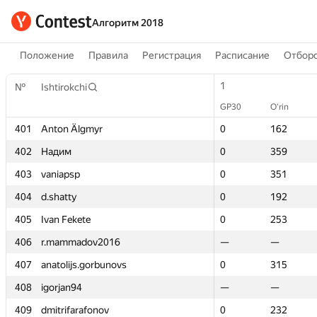
Алгоритм 2018
Положение
Правила
Регистрация
Расписание
Отборо
1
1
№
№
Ishtirokchi
Ishtirokchi
GP30
GP30
O‘rin
O‘rin
401
401
Anton Älgmyr
Anton Älgmyr
0
0
162
162
402
402
Надим
Надим
0
0
359
359
403
403
vaniapsp
vaniapsp
0
0
351
351
404
404
d.shatty
d.shatty
0
0
192
192
405
405
Ivan Fekete
Ivan Fekete
0
0
253
253
406
406
r.mammadov2016
r.mammadov2016
—
—
—
—
407
407
anatolijs.gorbunovs
anatolijs.gorbunovs
0
0
315
315
408
408
igorjan94
igorjan94
—
—
—
—
409
409
dmitrifarafonov
dmitrifarafonov
0
0
232
232