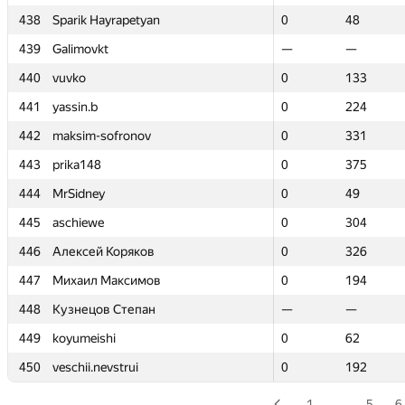
438
438
Sparik Hayrapetyan
Sparik Hayrapetyan
0
0
48
48
439
439
Galimovkt
Galimovkt
—
—
—
—
440
440
vuvko
vuvko
0
0
133
133
441
441
yassin.b
yassin.b
0
0
224
224
442
442
maksim-sofronov
maksim-sofronov
0
0
331
331
443
443
prika148
prika148
0
0
375
375
444
444
MrSidney
MrSidney
0
0
49
49
445
445
aschiewe
aschiewe
0
0
304
304
446
446
Алексей Коряков
Алексей Коряков
0
0
326
326
447
447
Михаил Максимов
Михаил Максимов
0
0
194
194
448
448
Кузнецов Степан
Кузнецов Степан
—
—
—
—
449
449
koyumeishi
koyumeishi
0
0
62
62
450
450
veschii.nevstrui
veschii.nevstrui
0
0
192
192
1
…
5
6