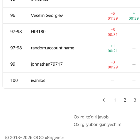
+3
79
Korvin
—
−5
+
96
Veselin Georgiev
01:23
01:39
00:39
+3
80-81
Jan Štola
—
−3
97-98
HIR180
—
00:53
00:31
+
80-81
ext.sergey.kuznetsov
—
+1
97-98
random.account.name
—
01:23
00:21
+3
82
burunduk3
—
−3
99
johnathan79717
—
00:38
00:29
+3
83
yaoshimax
—
100
ivanilos
—
—
00:39
84
Виталик Аксёнов
—
—
1
2
3
+
85
mexmans
—
00:27
Oxirgi to‘g‘ri javob
Oxirgi yuborilgan yechim
+8
86
camypaper
—
01:33
© 2013–2026 ООО «
Яндекс
»