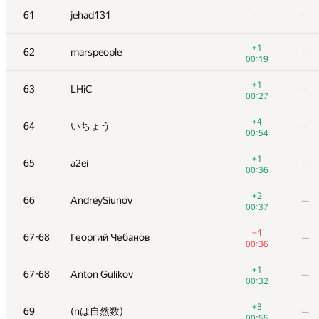
61
jehad131
—
—
+1
62
marspeople
—
00:19
+1
63
LHiC
—
00:27
+4
64
いちょう
—
00:54
+1
65
a2ei
—
00:36
+2
66
AndreySiunov
—
00:37
№
Ishtirokchi
A
B
−4
67-68
Георгий Чебанов
—
130
/
1090
19
/
71
00:36
+2
51
Pawel Parys
—
+1
67-68
Anton Gulikov
—
00:57
00:32
+2
52
Swistakk
—
+3
69
(nは自然数)
—
01:35
00:55